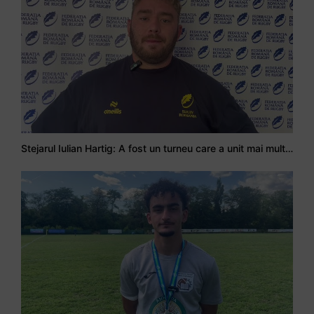
Stejarul Iulian Hartig: A fost un turneu care a unit mai mult echipa