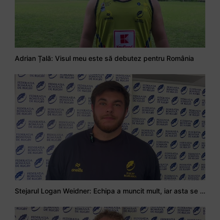
Adrian Țală: Visul meu este să debutez pentru România
Stejarul Logan Weidner: Echipa a muncit mult, iar asta se va vedea în meciurile de la Nations Cup