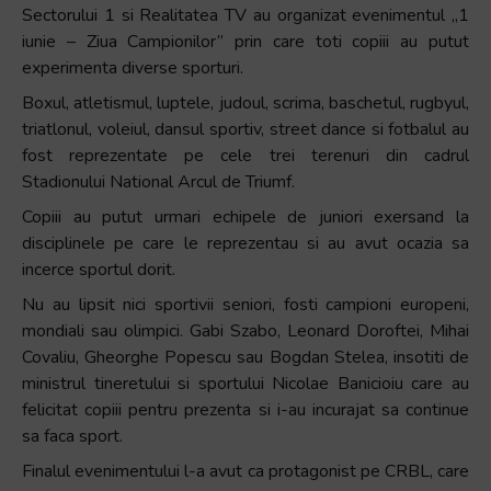
Sectorului 1 si Realitatea TV au organizat evenimentul „1
iunie – Ziua Campionilor” prin care toti copiii au putut
experimenta diverse sporturi.
Boxul, atletismul, luptele, judoul, scrima, baschetul, rugbyul,
triatlonul, voleiul, dansul sportiv, street dance si fotbalul au
fost reprezentate pe cele trei terenuri din cadrul
Stadionului National Arcul de Triumf.
Copiii au putut urmari echipele de juniori exersand la
disciplinele pe care le reprezentau si au avut ocazia sa
incerce sportul dorit.
Nu au lipsit nici sportivii seniori, fosti campioni europeni,
mondiali sau olimpici. Gabi Szabo, Leonard Doroftei, Mihai
Covaliu, Gheorghe Popescu sau Bogdan Stelea, insotiti de
ministrul tineretului si sportului Nicolae Banicioiu care au
felicitat copiii pentru prezenta si i-au incurajat sa continue
sa faca sport.
Finalul evenimentului l-a avut ca protagonist pe CRBL, care