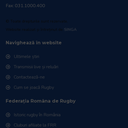
Fax: 031.1000.400
© Toate drepturile sunt rezervate.
Website realizat și întreținut de
SINGA
Navighează în website
Ultimele știri
Transmisii live și reluări
Contactează-ne
Cum se joacă Rugby
Federația Româna de Rugby
Istoric rugby în România
Cluburi afiliate la FRR