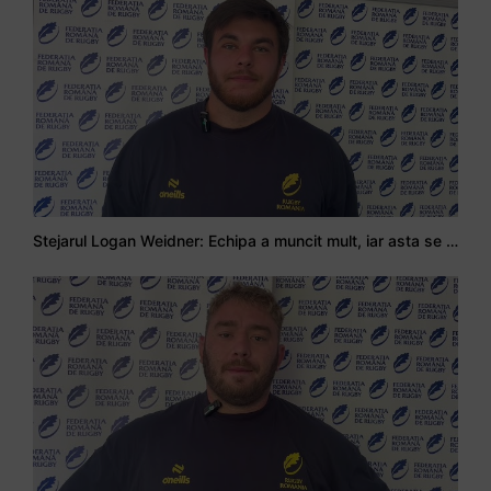
Stejarul Logan Weidner: Echipa a muncit mult, iar asta se va vedea în meciurile de la Nations Cup