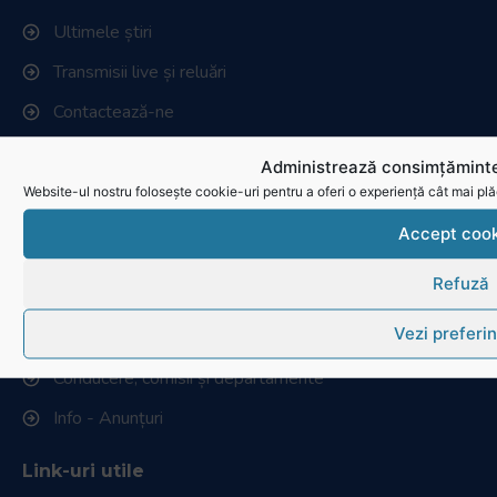
Ultimele știri
Transmisii live și reluări
Contactează-ne
Cum se joacă Rugby
Administrează consimțăminte
Website-ul nostru folosește cookie-uri pentru a oferi o experiență cât mai plă
Federația Româna de Rugby
Accept cook
Istoric rugby în România
Refuză
Cluburi afiliate la FRR
Vezi preferin
Stadionul național de rugby
Conducere, comisii și departamente
Info - Anunțuri
Link-uri utile