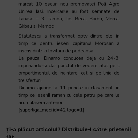
marcat 10 eseuri nou promovatei Poli Agro
+
Unirea Iasi. Incercarile au fost semnate de
/".
Tanase – 3, Tamba, Ilie, Beca, Barbu, Merca,
This
Girbau si Mamoc.
shortcut
activates
Statulescu a transformat opty dintre ele, in
the
timp ce pentru ieseni capitanul Morosan a
screen
inscris dintr-o lovitura de pedeapsa.
reader
La pauza, Dinamo conducea deja cu 24-3,
to
impunandu-si clar punctul de vedere atat pe c
help
ompartimentul de inaintare, cat si pe linia de
you
treisferturi.
navigate
Dinamo ajunge la 11 puncte in clasament, in
and
timp ce iesenii raman cu cele patru pe care le
interact
acumulasera anterior.
with
[superliga_meci id=42 logo=1]
the
content.
Ți-a plăcut articolul? Distribuie-l către prietenii
tăi: