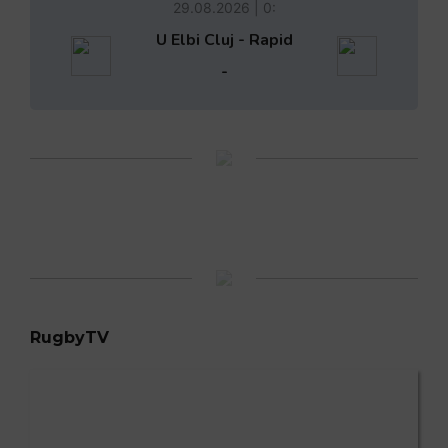
29.08.2026 | 0:
U Elbi Cluj - Rapid
-
RugbyTV