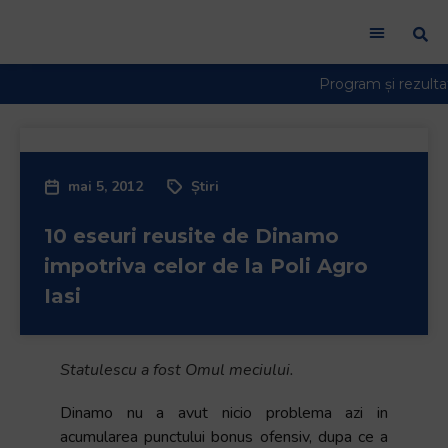
Welcome
to
All
in
One
Accessibility
screen
reader.
mai 5, 2012
Știri
To
start
10 eseuri reusite de Dinamo
the
impotriva celor de la Poli Agro
All
Iasi
in
One
Accessibility
Statulescu a fost Omul meciului.
screen
reader,
Dinamo nu a avut nicio problema azi in
press
acumularea punctului bonus ofensiv, dupa ce a
"Ctrl