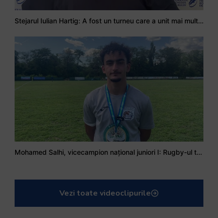
Stejarul Iulian Hartig: A fost un turneu care a unit mai mult echipa
Mohamed Salhi, vicecampion național juniori I: Rugby-ul te învață să accepți și înfrângerile
Vezi toate videoclipurile