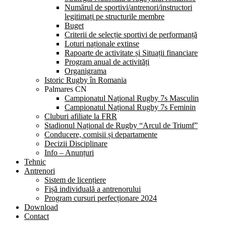
Numărul de sportivi/antrenori/instructori
legitimați pe structurile membre
Buget
Criterii de selecție sportivi de performanță
Loturi naționale extinse
Rapoarte de activitate și Situații financiare
Program anual de activități
Organigrama
Istoric Rugby în Romania
Palmares CN
Campionatul Național Rugby 7s Masculin
Campionatul Național Rugby 7s Feminin
Cluburi afiliate la FRR
Stadionul Național de Rugby “Arcul de Triumf”
Conducere, comisii și departamente
Decizii Disciplinare
Info – Anunțuri
Tehnic
Antrenori
Sistem de licențiere
Fișă individuală a antrenorului
Program cursuri perfecționare 2024
Download
Contact