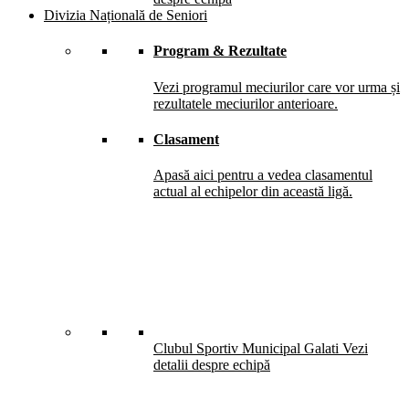
Divizia Națională de Seniori
Program & Rezultate
Vezi programul meciurilor care vor urma și
rezultatele meciurilor anterioare.
Clasament
Apasă aici pentru a vedea clasamentul
actual al echipelor din această ligă.
Clubul Sportiv Municipal Galati
Vezi
detalii despre echipă