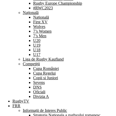
Rugby Europe Championship
#RWC2023
Națională
Națională
First XV
Wolves
7’s Women
7’s Men
U20
U19
U18
U17
Liga de Rugby Kaufland
Competiții
Cupa României
Cupa Regelui
Copii si Juniori
Sevens
DNS
Oficiali
Divizia A
RugbyTV
FRR
Informații de Interes Public
Strategia Nationala a rugbyului romanesc