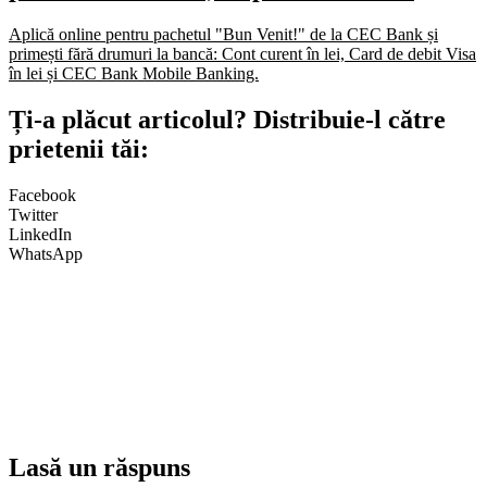
Aplică online pentru pachetul "Bun Venit!" de la CEC Bank și
primești fără drumuri la bancă: Cont curent în lei, Card de debit Visa
în lei și CEC Bank Mobile Banking.​
Ți-a plăcut articolul? Distribuie-l către
prietenii tăi:
Facebook
Twitter
LinkedIn
WhatsApp
Lasă un răspuns