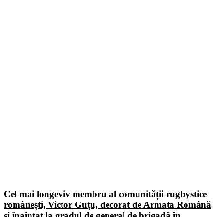
Cel mai longeviv membru al comunității rugbystice
românești, Victor Guțu, decorat de Armata Română
și înaintat la gradul de general de brigadă în