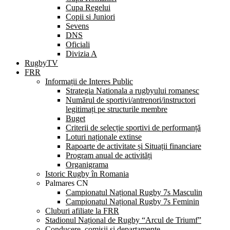
Cupa Regelui
Copii si Juniori
Sevens
DNS
Oficiali
Divizia A
RugbyTV
FRR
Informații de Interes Public
Strategia Nationala a rugbyului romanesc
Numărul de sportivi/antrenori/instructori
legitimați pe structurile membre
Buget
Criterii de selecție sportivi de performanță
Loturi naționale extinse
Rapoarte de activitate și Situații financiare
Program anual de activități
Organigrama
Istoric Rugby în Romania
Palmares CN
Campionatul Național Rugby 7s Masculin
Campionatul Național Rugby 7s Feminin
Cluburi afiliate la FRR
Stadionul Național de Rugby “Arcul de Triumf”
Conducere, comisii și departamente