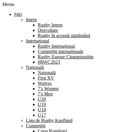
Meniu
Știri
Intern
Rugby Intern
Dezvoltare
Rugby în această săptămână
Internațional
Rugby Internațional
Competiții internaționale
Rugby Europe Championship
#RWC2023
Națională
Națională
First XV
Wolves
7’s Women
7’s Men
U20
U19
U18
U17
Liga de Rugby Kaufland
Competiții
Cupa României