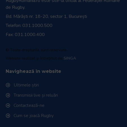
RugbyRomania.ro
este site-ul oficial al Federației Române
de Rugby.
Bd. Mărăști nr. 18-20, sector 1, București
Telefon:
031.1000.500
Fax: 031.1000.400
© Toate drepturile sunt rezervate.
Website realizat și întreținut de
SINGA
Navighează în website
Ultimele știri
Transmisii live și reluări
Contactează-ne
Cum se joacă Rugby