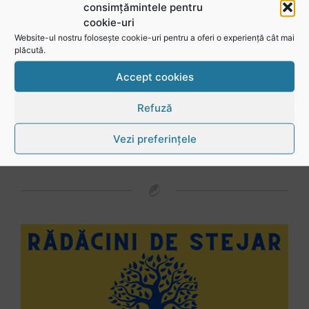
consimțămintele pentru
cookie-uri
Website-ul nostru folosește cookie-uri pentru a oferi o experiență cât mai
plăcută.
Mohamed Salhi, vicecampion național juniori I: Rugby-ul te învață să accepți și înfrângerile
Accept cookies
Refuză
Vezi toate videoclipurile
Vezi preferințele