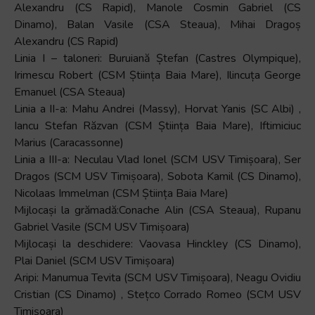
Alexandru (CS Rapid), Manole Cosmin Gabriel (CS
Dinamo), Balan Vasile (CSA Steaua), Mihai Dragoș
Alexandru (CS Rapid)
Linia I – taloneri: Buruiană Ștefan (Castres Olympique),
Irimescu Robert (CSM Știința Baia Mare), Ilincuța George
Emanuel (CSA Steaua)
Linia a II-a: Mahu Andrei (Massy), Horvat Yanis (SC Albi) ,
Iancu Stefan Răzvan (CSM Știința Baia Mare), Iftimiciuc
Marius (Caracassonne)
Linia a III-a: Neculau Vlad Ionel (SCM USV Timișoara), Ser
Dragos (SCM USV Timișoara), Sobota Kamil (CS Dinamo),
Nicolaas Immelman (CSM Știința Baia Mare)
Mijlocași la grămadă:Conache Alin (CSA Steaua), Rupanu
Gabriel Vasile (SCM USV Timișoara)
Mijlocași la deschidere: Vaovasa Hinckley (CS Dinamo),
Plai Daniel (SCM USV Timișoara)
Aripi: Manumua Tevita (SCM USV Timișoara), Neagu Ovidiu
Cristian (CS Dinamo) , Stețco Corrado Romeo (SCM USV
Timișoara)