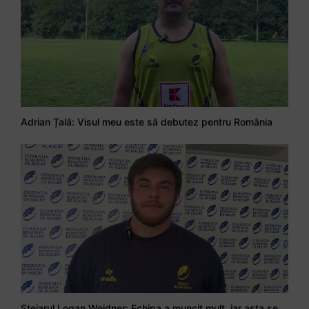
Adrian Țală: Visul meu este să debutez pentru România
Stejarul Logan Weidner: Echipa a muncit mult, iar asta se va vedea în meciurile de la Nations Cup