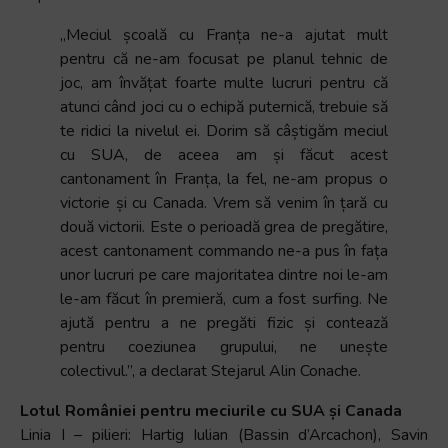
„Meciul școală cu Franța ne-a ajutat mult
pentru că ne-am focusat pe planul tehnic de
joc, am învățat foarte multe lucruri pentru că
atunci când joci cu o echipă puternică, trebuie să
te ridici la nivelul ei. Dorim să câștigăm meciul
cu SUA, de aceea am și făcut acest
cantonament în Franța, la fel, ne-am propus o
victorie și cu Canada. Vrem să venim în țară cu
două victorii. Este o perioadă grea de pregătire,
acest cantonament commando ne-a pus în fața
unor lucruri pe care majoritatea dintre noi le-am
le-am făcut în premieră, cum a fost surfing. Ne
ajută pentru a ne pregăti fizic și contează
pentru coeziunea grupului, ne unește
colectivul.”, a declarat Stejarul Alin Conache.
Lotul României pentru meciurile cu SUA și Canada
Linia I – pilieri: Hartig Iulian (Bassin d’Arcachon), Savin