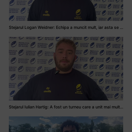
Stejarul Logan Weidner: Echipa a muncit mult, iar asta se va vedea în meciurile de la Nations Cup
Stejarul Iulian Hartig: A fost un turneu care a unit mai mult echipa