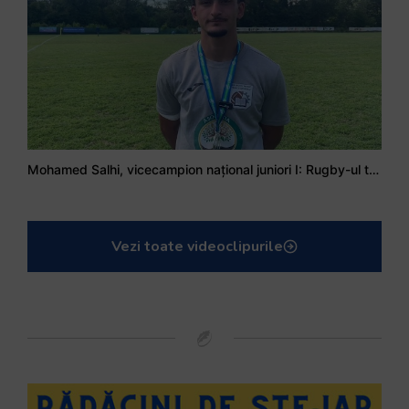
Mohamed Salhi, vicecampion național juniori I: Rugby-ul te învață să accepți și înfrângerile
Vezi toate videoclipurile