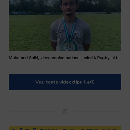
Mohamed Salhi, vicecampion național juniori I: Rugby-ul te învață să accepți și înfrângerile
Vezi toate videoclipurile