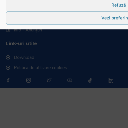
Refuză
Stadionul național de rugby
Vezi preferin
Conducere, comisii și departamente
Info - Anunțuri
Link-uri utile
Download
Politica de utilizare cookies