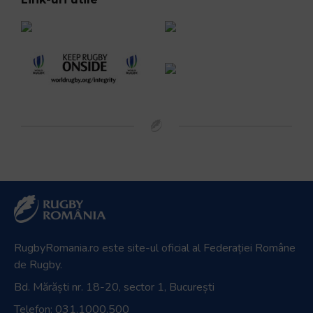
RugbyRomania.ro
este site-ul oficial al Federației Române
de Rugby.
Bd. Mărăști nr. 18-20, sector 1, București
Telefon:
031.1000.500