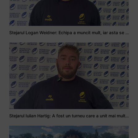
Stejarul Logan Weidner: Echipa a muncit mult, iar asta se va vedea în meciurile de la Nations Cup
Stejarul Iulian Hartig: A fost un turneu care a unit mai mult echipa