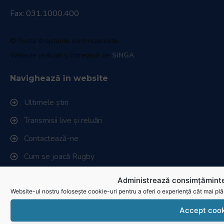
Fax: 031.1000.400
© Toate drepturile sunt rezervate.
Website realizat și întreținut de
SINGA
Navighează în website
Ultimele știri
Transmisii live și reluări
Contactează-ne
Cum se joacă Rugby
Administrează consimțăminte
Federația Româna de Rugby
Website-ul nostru folosește cookie-uri pentru a oferi o experiență cât mai plă
Istoric rugby în România
Accept cook
Cluburi afiliate la FRR