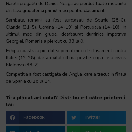
Baietii pregatiti de Daniel Neaga au pierdut toate meciurile
din faza grupelor si primul meci pentru clasament.
Sambata, romanii au fost surclasati de Spania (28-0),
Olanda (31-5), Ucraina (14-19) si Portugalia (14-10). In
ultimul meci din grupe, desfasurat duminica impotriva
Georgiei, Romania a pierdut cu 33 la 0.
Echipa noastra a pierdut si primul meci de clasament contra
Italiei (12-28), dar a evitat ultima pozitie dupa ce a invins
Moldova (33-7).
Competitia a fost castigata de Anglia, care a trecut in finala
de Spania cu 28 la 14.
Ți-a plăcut articolul? Distribuie-l către prietenii
tăi:
Facebook
Twitter