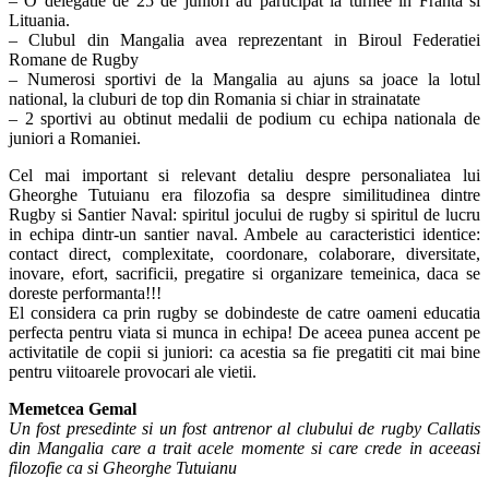
– O delegatie de 25 de juniori au participat la turnee in Franta si
Lituania.
– Clubul din Mangalia avea reprezentant in Biroul Federatiei
Romane de Rugby
– Numerosi sportivi de la Mangalia au ajuns sa joace la lotul
national, la cluburi de top din Romania si chiar in strainatate
– 2 sportivi au obtinut medalii de podium cu echipa nationala de
juniori a Romaniei.
Cel mai important si relevant detaliu despre personaliatea lui
Gheorghe Tutuianu era filozofia sa despre similitudinea dintre
Rugby si Santier Naval: spiritul jocului de rugby si spiritul de lucru
in echipa dintr-un santier naval. Ambele au caracteristici identice:
contact direct, complexitate, coordonare, colaborare, diversitate,
inovare, efort, sacrificii, pregatire si organizare temeinica, daca se
doreste performanta!!!
El considera ca prin rugby se dobindeste de catre oameni educatia
perfecta pentru viata si munca in echipa! De aceea punea accent pe
activitatile de copii si juniori: ca acestia sa fie pregatiti cit mai bine
pentru viitoarele provocari ale vietii.
Memetcea Gemal
Un fost presedinte si un fost antrenor al clubului de rugby Callatis
din Mangalia care a trait acele momente si care crede in aceeasi
filozofie ca si Gheorghe Tutuianu