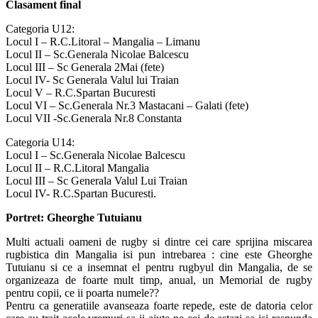
Clasament final
Categoria U12:
Locul I – R.C.Litoral – Mangalia – Limanu
Locul II – Sc.Generala Nicolae Balcescu
Locul III – Sc Generala 2Mai (fete)
Locul IV- Sc Generala Valul lui Traian
Locul V – R.C.Spartan Bucuresti
Locul VI – Sc.Generala Nr.3 Mastacani – Galati (fete)
Locul VII -Sc.Generala Nr.8 Constanta
Categoria U14:
Locul I – Sc.Generala Nicolae Balcescu
Locul II – R.C.Litoral Mangalia
Locul III – Sc Generala Valul Lui Traian
Locul IV- R.C.Spartan Bucuresti.
Portret: Gheorghe Tutuianu
Multi actuali oameni de rugby si dintre cei care sprijina miscarea
rugbistica din Mangalia isi pun intrebarea : cine este Gheorghe
Tutuianu si ce a insemnat el pentru rugbyul din Mangalia, de se
organizeaza de foarte mult timp, anual, un Memorial de rugby
pentru copii, ce ii poarta numele??
Pentru ca generatiile avanseaza foarte repede, este de datoria celor