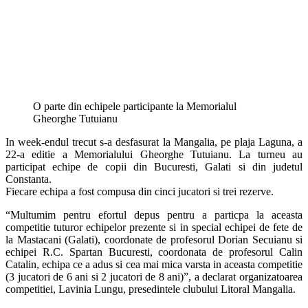
O parte din echipele participante la Memorialul
Gheorghe Tutuianu
In week-endul trecut s-a desfasurat la Mangalia, pe plaja Laguna, a
22-a editie a Memorialului Gheorghe Tutuianu. La turneu au
participat echipe de copii din Bucuresti, Galati si din judetul
Constanta.
Fiecare echipa a fost compusa din cinci jucatori si trei rezerve.
“Multumim pentru efortul depus pentru a particpa la aceasta
competitie tuturor echipelor prezente si in special echipei de fete de
la Mastacani (Galati), coordonate de profesorul Dorian Secuianu si
echipei R.C. Spartan Bucuresti, coordonata de profesorul Calin
Catalin, echipa ce a adus si cea mai mica varsta in aceasta competitie
(3 jucatori de 6 ani si 2 jucatori de 8 ani)”, a declarat organizatoarea
competitiei, Lavinia Lungu, presedintele clubului Litoral Mangalia.