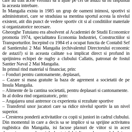
care au trait acele vremuri sa ii ajute pe cei de astazi sa isi raspunda
la aceasta intrebare.
In Mangalia exista in 1985 un grup de oameni inimosi, sportivi si
administratori, care se straduiau sa mentina sportul acesta la nivelul
existent, atit din punct de vedere sportiv cit si al conditiilor materiale
si organizatorice necesare.
Gheorghe Tutuianu era absolvent al Academiei de Studii Economice
promotia 1974, specialitatea Economia Industriei, Constructiilor si
Transporturilor. Incepind cu 1984 el a ocupat functia de Contabil Sef
al Santierului 2 Mai Mangalia (echivalentul Directorului economic
de astazi!) si in aceasta calitate s-a implicat direct si profund in
sprijinirea echipei de rugby a clubului Callatis, patronat de fostul
Santier Naval 2 Mai Mangalia.
In primul rind material si financiar, prin:
– Fonduri pentru cantonamente, deplasari,
– Cazare si masa gratuite la baza de agrement a societatii de pe
Insula Mangalia.
– Alimente de la cantina societatii, pentru deplasari si cantonamente.
In al doilea rind organizatoric, prin:
– Angajarea unui antrenor cu experienta si rezultate sportive
– Transferul unor jucatori care sa ridice nivelul sportiv la un nivel
superior.
– Cresterea ponderii activitatilor cu copii si juniori in cadrul clubului.
Din momentul in care a decis sa se implice si sa sprijine activitatea
rugbistica din Mangalia, isi facuse planuri de viitor si in acest