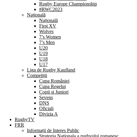
Rugby Europe Championship
#RWC2023
Națională
Națională
First XV
Wolves
7’s Women
7’s Men
U20
U19
U18
U17
Liga de Rugby Kaufland
Competiții
Cupa României
Cupa Regelui
Copii si Juniori
Sevens
DNS
Oficiali
Divizia A
RugbyTV
FRR
Informații de Interes Public
Strategia Nationala a rugbyului romanesc