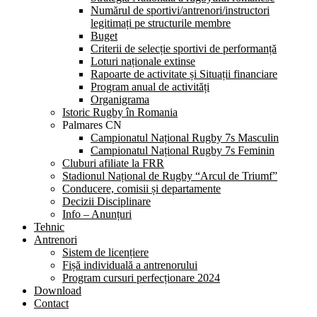
Numărul de sportivi/antrenori/instructori
legitimați pe structurile membre
Buget
Criterii de selecție sportivi de performanță
Loturi naționale extinse
Rapoarte de activitate și Situații financiare
Program anual de activități
Organigrama
Istoric Rugby în Romania
Palmares CN
Campionatul Național Rugby 7s Masculin
Campionatul Național Rugby 7s Feminin
Cluburi afiliate la FRR
Stadionul Național de Rugby “Arcul de Triumf”
Conducere, comisii și departamente
Decizii Disciplinare
Info – Anunțuri
Tehnic
Antrenori
Sistem de licențiere
Fișă individuală a antrenorului
Program cursuri perfecționare 2024
Download
Contact