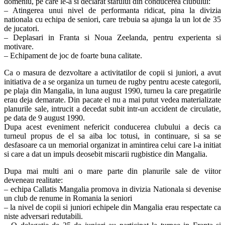
domeniu, pe care le-a si declarat stafului din conducerea clubului:
– Atingerea unui nivel de performanta ridicat, pina la divizia
nationala cu echipa de seniori, care trebuia sa ajunga la un lot de 35
de jucatori.
– Deplasari in Franta si Noua Zeelanda, pentru experienta si
motivare.
– Echipament de joc de foarte buna calitate.
Ca o masura de dezvoltare a activitatilor de copii si juniori, a avut
initiativa de a se organiza un turneu de rugby pentru aceste categorii,
pe plaja din Mangalia, in luna august 1990, turneu la care pregatirile
erau deja demarate. Din pacate el nu a mai putut vedea materializate
planurile sale, intrucit a decedat subit intr-un accident de circulatie,
pe data de 9 august 1990.
Dupa acest eveniment nefericit conducerea clubului a decis ca
turneul propus de el sa aiba loc totusi, in continuare, si sa se
desfasoare ca un memorial organizat in amintirea celui care l-a initiat
si care a dat un impuls deosebit miscarii rugbistice din Mangalia.
Dupa mai multi ani o mare parte din planurile sale de viitor
deveneau realitate:
– echipa Callatis Mangalia promova in divizia Nationala si devenise
un club de renume in Romania la seniori
– la nivel de copii si juniori echipele din Mangalia erau respectate ca
niste adversari redutabili.