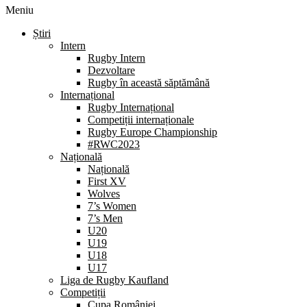
Meniu
Știri
Intern
Rugby Intern
Dezvoltare
Rugby în această săptămână
Internațional
Rugby Internațional
Competiții internaționale
Rugby Europe Championship
#RWC2023
Națională
Națională
First XV
Wolves
7’s Women
7’s Men
U20
U19
U18
U17
Liga de Rugby Kaufland
Competiții
Cupa României