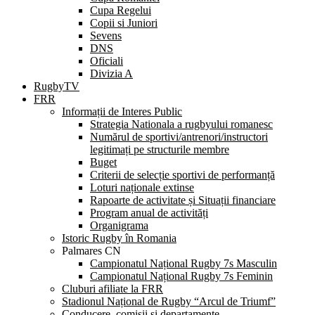
Cupa Regelui
Copii si Juniori
Sevens
DNS
Oficiali
Divizia A
RugbyTV
FRR
Informații de Interes Public
Strategia Nationala a rugbyului romanesc
Numărul de sportivi/antrenori/instructori
legitimați pe structurile membre
Buget
Criterii de selecție sportivi de performanță
Loturi naționale extinse
Rapoarte de activitate și Situații financiare
Program anual de activități
Organigrama
Istoric Rugby în Romania
Palmares CN
Campionatul Național Rugby 7s Masculin
Campionatul Național Rugby 7s Feminin
Cluburi afiliate la FRR
Stadionul Național de Rugby “Arcul de Triumf”
Conducere, comisii și departamente