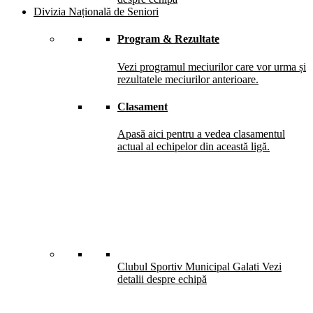
Divizia Națională de Seniori
Program & Rezultate
Vezi programul meciurilor care vor urma și
rezultatele meciurilor anterioare.
Clasament
Apasă aici pentru a vedea clasamentul
actual al echipelor din această ligă.
Clubul Sportiv Municipal Galati
Vezi
detalii despre echipă