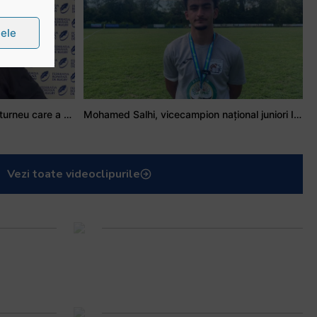
țele
Stejarul Iulian Hartig: A fost un turneu care a unit mai mult echipa
Mohamed Salhi, vicecampion național juniori I: Rugby-ul te învață să accepți și înfrângerile
Vezi toate videoclipurile