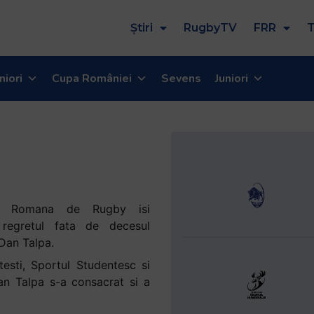
Știri
RugbyTV
FRR
T
niori
Cupa României
Sevens
Juniori
ia Romana de Rugby isi
regretul fata de decesul
 Dan Talpa.
testi, Sportul Studentesc si
an Talpa s-a consacrat si a