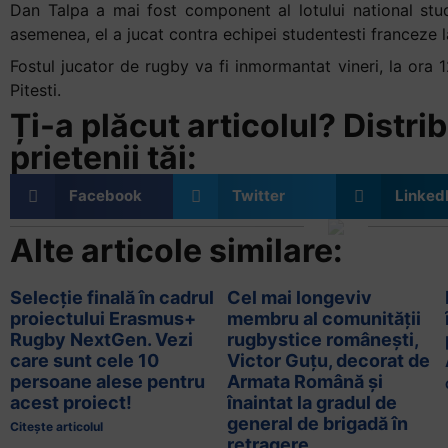
Dan Talpa a mai fost component al lotului national stu
asemenea, el a jucat contra echipei studentesti franceze l
Fostul jucator de rugby va fi inmormantat vineri, la ora 12
Pitesti.
Ți-a plăcut articolul? Distrib
prietenii tăi:
Facebook
Twitter
Linked
Alte articole similare:
Selecție finală în cadrul
Cel mai longeviv
proiectului Erasmus+
membru al comunității
Rugby NextGen. Vezi
rugbystice românești,
care sunt cele 10
Victor Guțu, decorat de
persoane alese pentru
Armata Română și
acest proiect!
înaintat la gradul de
general de brigadă în
Citește articolul
retragere