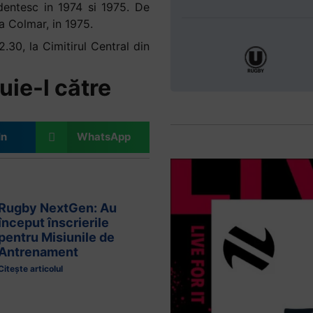
dentesc in 1974 si 1975. De
a Colmar, in 1975.
.30, la Cimitirul Central din
uie-l către
In
WhatsApp
Rugby NextGen: Au
început înscrierile
pentru Misiunile de
Antrenament
Citește articolul