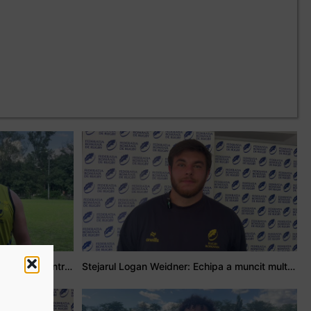
Adrian Țală: Visul meu este să debutez pentru România
Stejarul Logan Weidner: Echipa a muncit mult, iar asta se va vedea în meciurile de la Nations Cup