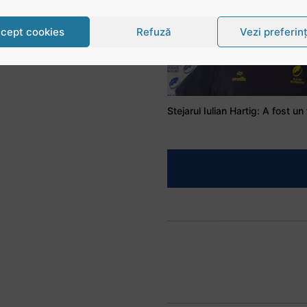
cept cookies
Refuză
Vezi preferin