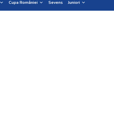
Cupa României
Sevens
Juniori
lui Mihai Tibuleac