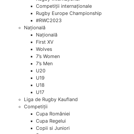
Competiții internaționale
Rugby Europe Championship
#RWC2023
Națională
Națională
First XV
Wolves
7’s Women
7’s Men
U20
U19
U18
U17
Liga de Rugby Kaufland
Competiții
Cupa României
Cupa Regelui
Copii si Juniori