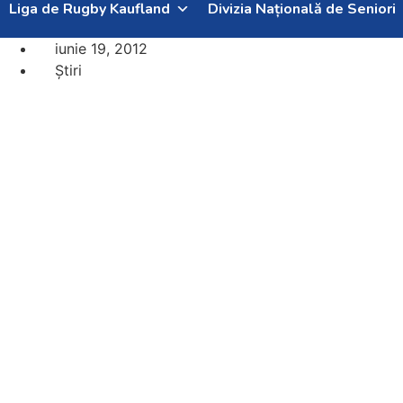
Liga de Rugby Kaufland
Divizia Națională de Seniori
iunie 19, 2012
Știri
A Xa editie a Memorialu