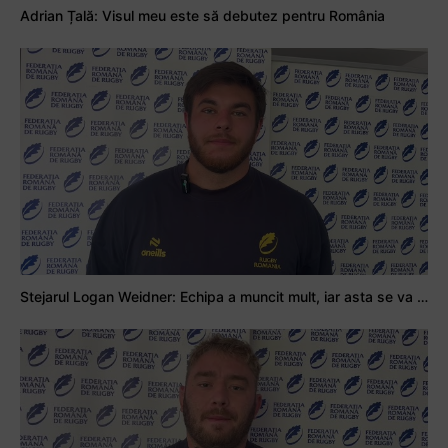
Adrian Țală: Visul meu este să debutez pentru România
Stejarul Logan Weidner: Echipa a muncit mult, iar asta se va vedea în meciurile de la Nations Cup