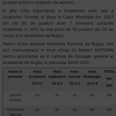
jucatori activi in cluburile de seniori).
O alta cifra importanta a Academiei este cea a
jucatorilor formati si daca la Cupa Mondiala din 2007
din cei 30 de jucatori doar 7 urmasera cursurile
Academie, in 2011 nu mai putin de 19 jucatori din 30 au
trecut prin Academia de Rugby.
Pentru toate acestea Federatia Romana de Rugby tine
sa-i multumeasca in mod oficial lui Robert ANTONIN
pentru activitatea sa in calitate de manager general al
Academiei de Rugby in perioada 2004-2012.
Nume si
Nota
Nota
Nota
Nota
TOTAL
prenume
Academie
reglement
Lucrare
Pedagogie
din
20 X 2
20 X 2
20 X 2
20 X 4
200
SAUAN
33
35
32
68
168
Cristian
PADURARU
34
40
30
56
160
Valentin