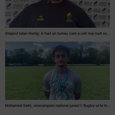
Stejarul Iulian Hartig: A fost un turneu care a unit mai mult echipa
Mohamed Salhi, vicecampion național juniori I: Rugby-ul te învață să accepți și înfrângerile