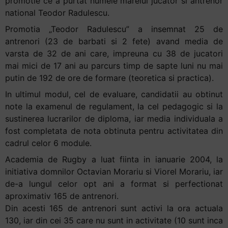
promotie ce a purtat numele marelui jucator si antrenor
national Teodor Radulescu.
Promotia „Teodor Radulescu” a insemnat 25 de
antrenori (23 de barbati si 2 fete) avand media de
varsta de 32 de ani care, impreuna cu 38 de jucatori
mai mici de 17 ani au parcurs timp de sapte luni nu mai
putin de 192 de ore de formare (teoretica si practica).
In ultimul modul, cel de evaluare, candidatii au obtinut
note la examenul de regulament, la cel pedagogic si la
sustinerea lucrarilor de diploma, iar media individuala a
fost completata de nota obtinuta pentru activitatea din
cadrul celor 6 module.
Academia de Rugby a luat fiinta in ianuarie 2004, la
initiativa domnilor Octavian Morariu si Viorel Morariu, iar
de-a lungul celor opt ani a format si perfectionat
aproximativ 165 de antrenori.
Din acesti 165 de antrenori sunt activi la ora actuala
130, iar din cei 35 care nu sunt in activitate (10 sunt inca