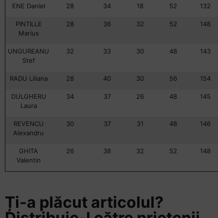
ENE Daniel
28
34
18
52
132
PINTILLE
28
36
32
52
148
Marius
UNGUREANU
32
33
30
48
143
Stef
RADU Liliana
28
40
30
56
154
DULGHERU
34
37
26
48
145
Laura
REVENCU
30
37
31
48
146
Alexandru
GHITA
26
38
32
52
148
Valentin
Ți-a plăcut articolul?
Distribuie-l către prietenii