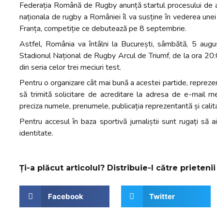
Federația Română de Rugby anunță startul procesului de ac
naționala de rugby a României îl va susține în vederea une
Franța, competiție ce debutează pe 8 septembrie.
Astfel, România va întâlni la București, sâmbătă, 5 augus
Stadionul Național de Rugby Arcul de Triumf, de la ora 20:00
din seria celor trei meciuri test.
Pentru o organizare cât mai bună a acestei partide, reprezen
să trimită solicitare de acreditare la adresa de e-mail 
preciza numele, prenumele, publicația reprezentantă și calit
Pentru accesul în baza sportivă jurnaliștii sunt rugați să 
identitate.
Ți-a plăcut articolul? Distribuie-l către prietenii 
Facebook
Twitter