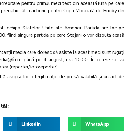
reditare pentru primul meci test din această lună pe care
i pregătiri cât mai bune pentru Cupa Mondială de Rugby din
t, echipa Statelor Unite ale Americii. Partida are loc pe
, fiind singura partidă pe care Stejarii o vor disputa acasă
tanții media care doresc să asiste la acest meci sunt rugați
media@frr.ro până pe 4 august, ora 10:00. În cerere se va
atea (reporter/fotoreporter).
aibă asupra lor o legitimație de presă valabilă și un act de
tăi:
LinkedIn
WhatsApp