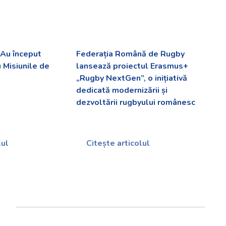
Au început
Federația Română de Rugby
u Misiunile de
lansează proiectul Erasmus+
„Rugby NextGen”, o inițiativă
dedicată modernizării și
dezvoltării rugbyului românesc
lul
Citește articolul