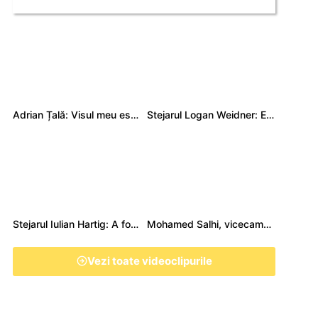
Adrian Țală: Visul meu este să debutez pentru România
Stejarul Logan Weidner: Echipa a muncit mult, iar asta se va vedea în meciurile de la Nations Cup
Stejarul Iulian Hartig: A fost un turneu care a unit mai mult echipa
Mohamed Salhi, vicecampion național juniori I: Rugby-ul te învață să accepți și înfrângerile
Vezi toate videoclipurile