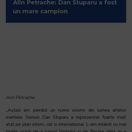
Alin Petrache: Dan Stuparu a fost
un mare campion
Alin Petrache.
„Astazi am pierdut un nume enorm din lumea artelor
martiale. Sensei Dan Stuparu a reprezentat foarte mult
atat pe plan intern, cat si international. L-am intalnit cu mai
multe ocazii de-a lungul timpului si de fiecare data m-a