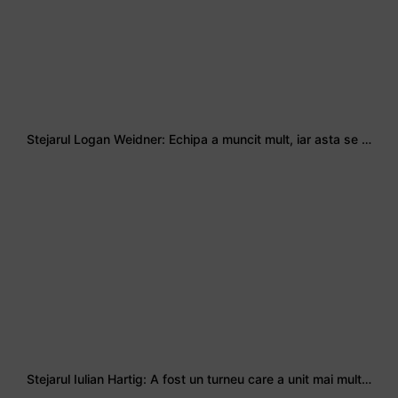
Stejarul Logan Weidner: Echipa a muncit mult, iar asta se va vedea în meciurile de la Nations Cup
Stejarul Iulian Hartig: A fost un turneu care a unit mai mult echipa