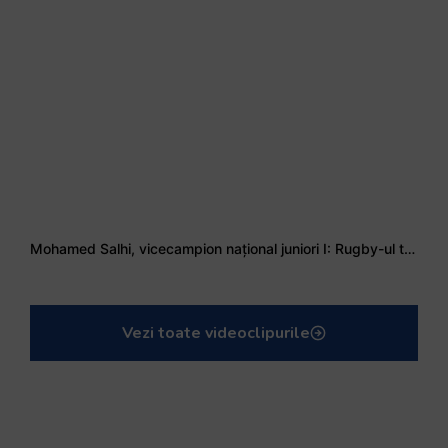
Mohamed Salhi, vicecampion național juniori I: Rugby-ul te învață să accepți și înfrângerile
Vezi toate videoclipurile