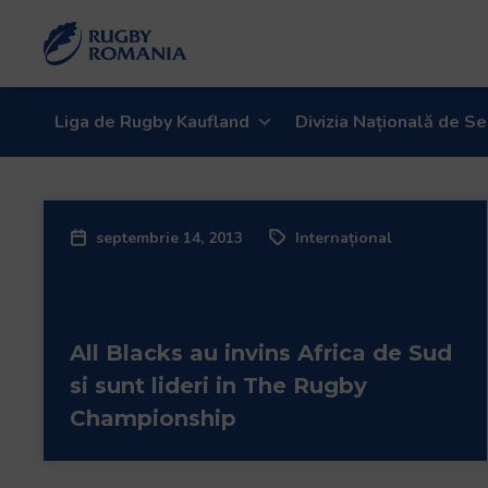
Welcome
to
All
in
One
Liga de Rugby Kaufland
Divizia Națională de Se
Accessibility
screen
reader.
To
septembrie 14, 2013
Internațional
start
the
All
in
All Blacks au invins Africa de Sud
One
Accessibility
si sunt lideri in The Rugby
screen
Championship
reader,
press
"Ctrl