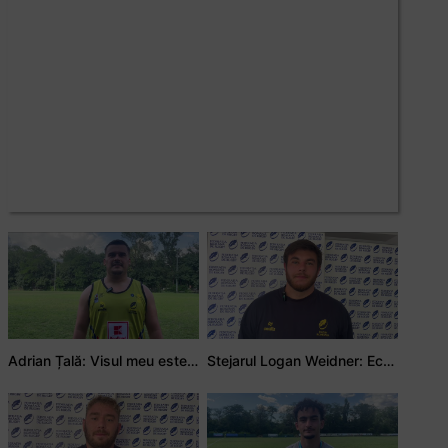
Adrian Țală: Visul meu este să debutez pentru România
Stejarul Logan Weidner: Echipa a muncit mult, iar asta se va vedea în meciurile de la Nations Cup