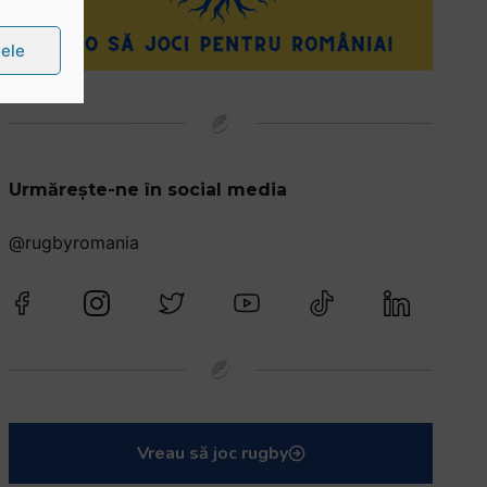
țele
Urmărește-ne în social media
@rugbyromania
Vreau să joc rugby