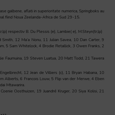
ase galbene, aflati in superioritate numerica, Springboks au
 final fiind Noua Zeelanda-Africa de Sud 29-15.
r,lp) respectiv B. Du Plessis (e), Lambie( e), M.Steyn(tr,lp)
 Smith, 12 Ma’a Nonu, 11 Julian Savea, 10 Dan Carter, 9
m, 5 Sam Whitelock, 4 Brodie Retallick, 3 Owen Franks, 2
ie Faumuina, 19 Steven Luatua, 20 Matt Todd, 21 Tawera
 Engelbrecht, 12 Jean de Villiers (c), 11 Bryan Habana, 10
m Alberts, 6 Francois Louw, 5 Flip van der Merwe, 4 Eben
ndai Mtawarira.
oenie Oosthuizen, 19 Juandré Kruger, 20 Siya Kolisi, 21