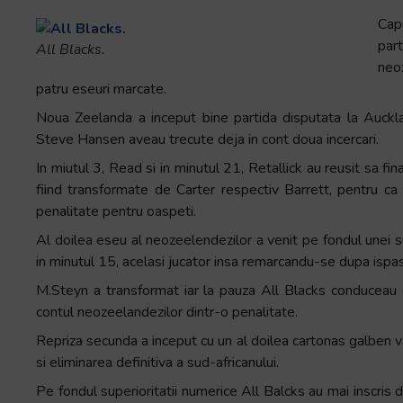
+
Cap
/".
part
All Blacks.
This
neo
shortcut
patru eseuri marcate.
activates
Noua Zeelanda a inceput bine partida disputata la Auckl
the
Steve Hansen aveau trecute deja in cont doua incercari.
screen
In miutul 3, Read si in minutul 21, Retallick au reusit sa fina
reader
fiind transformate de Carter respectiv Barrett, pentru c
to
penalitate pentru oaspeti.
help
you
Al doilea eseu al neozeelendezilor a venit pe fondul unei s
navigate
in minutul 15, acelasi jucator insa remarcandu-se dupa ispas
and
M.Steyn a transformat iar la pauza All Blacks conduceau c
interact
contul neozeelandezilor dintr-o penalitate.
with
Repriza secunda a inceput cu un al doilea cartonas galben v
the
si eliminarea definitiva a sud-africanului.
content.
Pe fondul superioritatii numerice All Balcks au mai inscris 