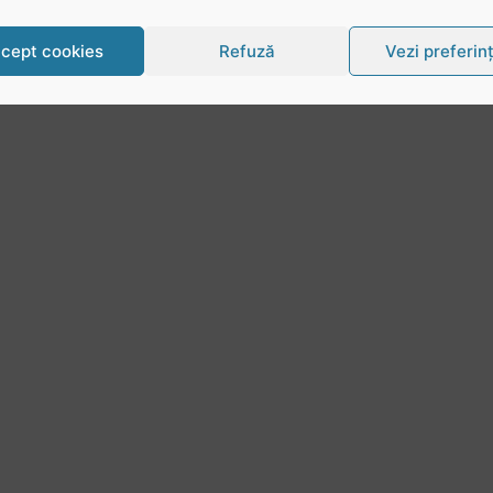
cept cookies
Refuză
Vezi preferin