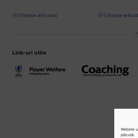
Citește articolul
Citește artico
Link-uri utile
Website-ul
plăcută.