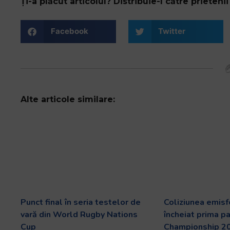
Ți-a plăcut articolul? Distribuie-l către prietenii 
Facebook
Twitter
Alte articole similare:
Punct final în seria testelor de
Coliziunea emisf
vară din World Rugby Nations
încheiat prima p
Cup
Championship 2