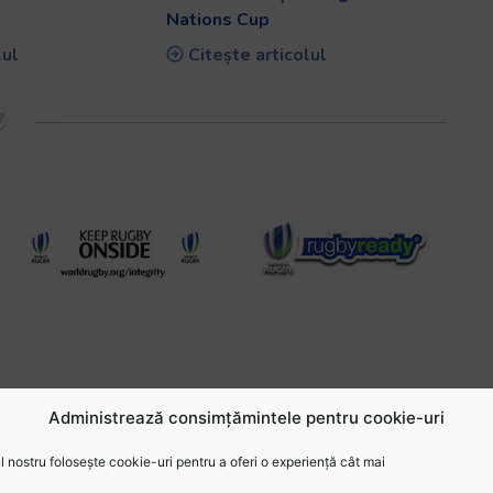
Nations Cup
lul
Citește articolul
Administrează consimțămintele pentru cookie-uri
 nostru folosește cookie-uri pentru a oferi o experiență cât mai