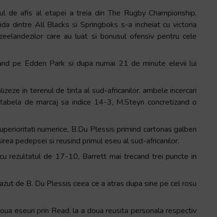
ul de afis al etapei a treia din The Rugby Championship,
ida dintre All Blacks si Springboks s-a incheiat cu victoria
zeelandezilor care au luat si bonusul ofensiv pentru cele
and pe Edden Park si dupa numai 21 de minute elevii lui
lizeze in terenul de tinta al sud-africanilor, ambele incercari
a tabela de marcaj sa indice 14-3, M.Steyn concretizand o
uperioritati numerice, B.Du Plessis primind cartonas galben
irea pedepsei si reusind primul eseu al sud-africanilor.
u rezultatul de 17-10, Barrett mai trecand trei puncte in
azut de B. Du Plessis ceea ce a atras dupa sine pe cel rosu
doua eseuri prin Read, la a doua reusita personala respectiv