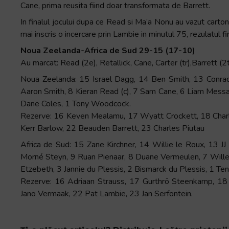
Cane, prima reusita fiind doar transformata de Barrett.
In finalul jocului dupa ce Read si Ma’a Nonu au vazut carton
mai inscris o incercare prin Lambie in minutul 75, rezulatul
Noua Zeelanda-Africa de Sud 29-15 (17-10)
Au marcat: Read (2e), Retallick, Cane, Carter (tr),Barrett (2t
Noua Zeelanda: 15 Israel Dagg, 14 Ben Smith, 13 Conrad
Aaron Smith, 8 Kieran Read (c), 7 Sam Cane, 6 Liam Messa
Dane Coles, 1 Tony Woodcock.
Rezerve: 16 Keven Mealamu, 17 Wyatt Crockett, 18 Charl
Kerr Barlow, 22 Beauden Barrett, 23 Charles Piutau
Africa de Sud: 15 Zane Kirchner, 14 Willie le Roux, 13 JJ
Morné Steyn, 9 Ruan Pienaar, 8 Duane Vermeulen, 7 Wille
Etzebeth, 3 Jannie du Plessis, 2 Bismarck du Plessis, 1 Te
Rezerve: 16 Adriaan Strauss, 17 Gurthrö Steenkamp, 18 C
Jano Vermaak, 22 Pat Lambie, 23 Jan Serfontein.