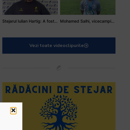
Stejarul Iulian Hartig: A fost un turneu care a unit mai mult echipa
Mohamed Salhi, vicecampion național juniori I: Rugby-ul te învață să accepți și înfrângerile
Vezi toate videoclipurile