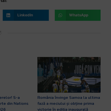
tăi:
LinkedIn
WhatsApp
erelor! S-a
România învinge Samoa la ultima
arte din Nations
fază a meciului și obține prima
026
victorie în ediția inaugurală