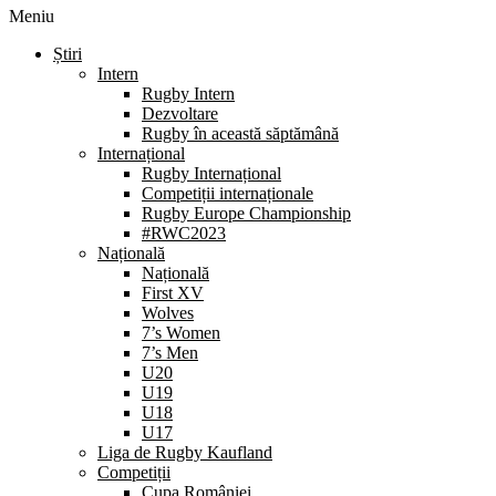
Meniu
Știri
Intern
Rugby Intern
Dezvoltare
Rugby în această săptămână
Internațional
Rugby Internațional
Competiții internaționale
Rugby Europe Championship
#RWC2023
Națională
Națională
First XV
Wolves
7’s Women
7’s Men
U20
U19
U18
U17
Liga de Rugby Kaufland
Competiții
Cupa României