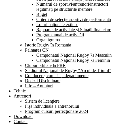
Numărul de sportivi/antrenori/instructori
legitimați pe structurile membre
Buget
Criterii de selecție sportivi de performanță
Loturi naționale extinse
Rapoarte de activitate și Situații financiare
Program anual de activități
Organigrama
Istoric Rugby în Romania
Palmares CN
Campionatul Național Rugby 7s Masculin
Campionatul Național Rugby 7s Feminin
Cluburi afiliate la FRR
Stadionul Național de Rugby “Arcul de Triumf”
Conducere, comisii și departamente
Decizii Disciplinare
Info – Anunțuri
Tehnic
Antrenori
Sistem de licențiere
Fișă individuală a antrenorului
Program cursuri perfecționare 2024
Download
Contact