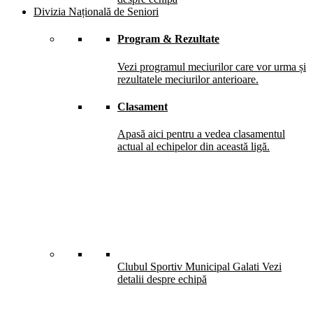
Divizia Națională de Seniori
Program & Rezultate
Vezi programul meciurilor care vor urma și
rezultatele meciurilor anterioare.
Clasament
Apasă aici pentru a vedea clasamentul
actual al echipelor din această ligă.
Clubul Sportiv Municipal Galati
Vezi
detalii despre echipă