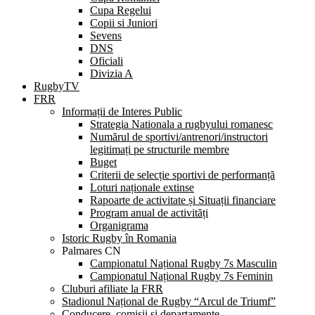
Cupa Regelui
Copii si Juniori
Sevens
DNS
Oficiali
Divizia A
RugbyTV
FRR
Informații de Interes Public
Strategia Nationala a rugbyului romanesc
Numărul de sportivi/antrenori/instructori
legitimați pe structurile membre
Buget
Criterii de selecție sportivi de performanță
Loturi naționale extinse
Rapoarte de activitate și Situații financiare
Program anual de activități
Organigrama
Istoric Rugby în Romania
Palmares CN
Campionatul Național Rugby 7s Masculin
Campionatul Național Rugby 7s Feminin
Cluburi afiliate la FRR
Stadionul Național de Rugby “Arcul de Triumf”
Conducere, comisii și departamente