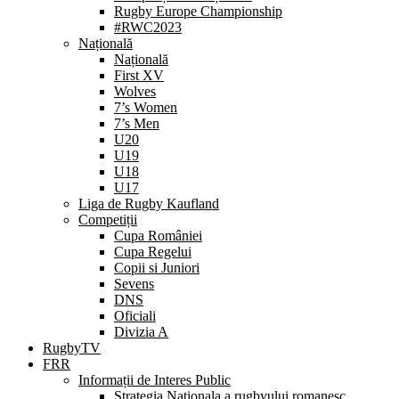
Rugby Europe Championship
#RWC2023
Națională
Națională
First XV
Wolves
7’s Women
7’s Men
U20
U19
U18
U17
Liga de Rugby Kaufland
Competiții
Cupa României
Cupa Regelui
Copii si Juniori
Sevens
DNS
Oficiali
Divizia A
RugbyTV
FRR
Informații de Interes Public
Strategia Nationala a rugbyului romanesc