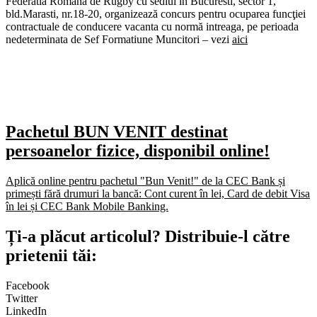
Federatia Romana de Rugby cu sediul in Bucuresti, sector 1,
bld.Marasti, nr.18-20, organizează concurs pentru ocuparea funcţiei
contractuale de conducere vacanta cu normă intreaga, pe perioada
nedeterminata de Sef Formatiune Muncitori – vezi
aici
Pachetul BUN VENIT destinat
persoanelor fizice, disponibil online!
Aplică online pentru pachetul "Bun Venit!" de la CEC Bank și
primești fără drumuri la bancă: Cont curent în lei, Card de debit Visa
în lei și CEC Bank Mobile Banking.​
Ți-a plăcut articolul? Distribuie-l către
prietenii tăi:
Facebook
Twitter
LinkedIn