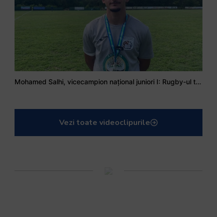
Mohamed Salhi, vicecampion național juniori I: Rugby-ul te învață să accepți și înfrângerile
Vezi toate videoclipurile