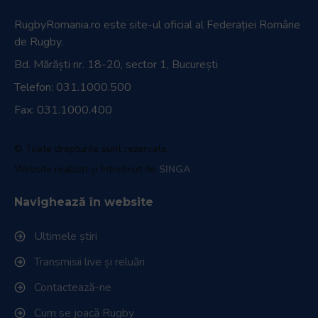
RugbyRomania.ro
este site-ul oficial al Federației Române
de Rugby.
Bd. Mărăști nr. 18-20, sector 1, București
Telefon:
031.1000.500
Fax: 031.1000.400
© Toate drepturile sunt rezervate.
Website realizat și întreținut de
SINGA
Navighează în website
Ultimele știri
Transmisii live și reluări
Contactează-ne
Cum se joacă Rugby