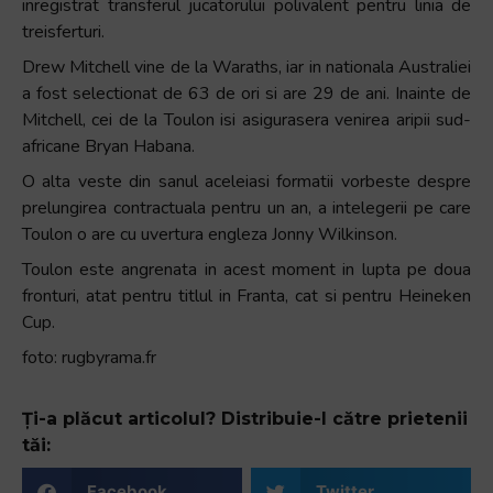
inregistrat transferul jucatorului polivalent pentru linia de
treisferturi.
Drew Mitchell vine de la Waraths, iar in nationala Australiei
a fost selectionat de 63 de ori si are 29 de ani. Inainte de
Mitchell, cei de la Toulon isi asigurasera venirea aripii sud-
africane Bryan Habana.
O alta veste din sanul aceleiasi formatii vorbeste despre
prelungirea contractuala pentru un an, a intelegerii pe care
Toulon o are cu uvertura engleza Jonny Wilkinson.
Toulon este angrenata in acest moment in lupta pe doua
fronturi, atat pentru titlul in Franta, cat si pentru Heineken
Cup.
foto: rugbyrama.fr
Ți-a plăcut articolul? Distribuie-l către prietenii
tăi:
Facebook
Twitter