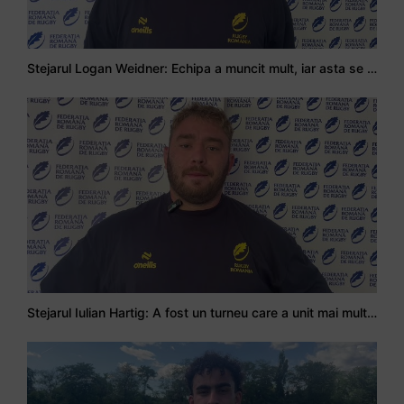
Stejarul Logan Weidner: Echipa a muncit mult, iar asta se va vedea în meciurile de la Nations Cup
Stejarul Iulian Hartig: A fost un turneu care a unit mai mult echipa