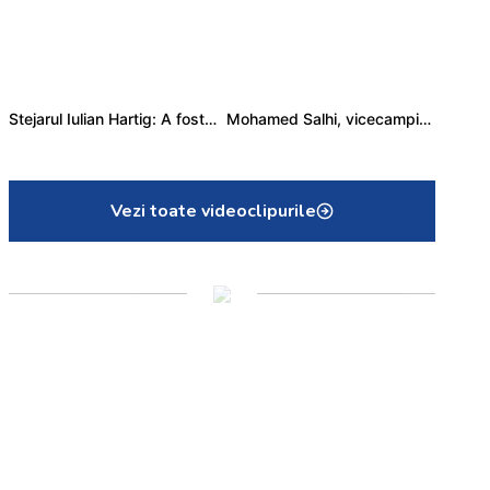
Stejarul Iulian Hartig: A fost un turneu care a unit mai mult echipa
Mohamed Salhi, vicecampion național juniori I: Rugby-ul te învață să accepți și înfrângerile
Vezi toate videoclipurile