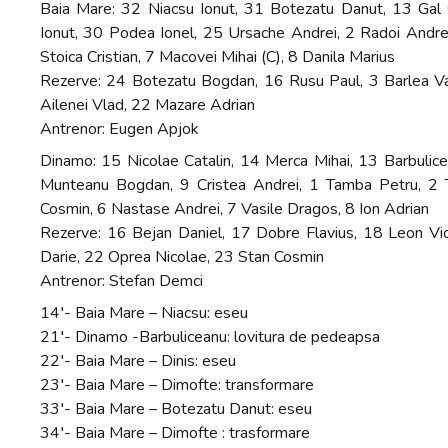
Baia Mare: 32 Niacsu Ionut, 31 Botezatu Danut, 13 Gal 
Ionut, 30 Podea Ionel, 25 Ursache Andrei, 2 Radoi Andrei,
Stoica Cristian, 7 Macovei Mihai (C), 8 Danila Marius
Rezerve: 24 Botezatu Bogdan, 16 Rusu Paul, 3 Barlea Vasi
Ailenei Vlad, 22 Mazare Adrian
Antrenor: Eugen Apjok
Dinamo: 15 Nicolae Catalin, 14 Merca Mihai, 13 Barbulic
Munteanu Bogdan, 9 Cristea Andrei, 1 Tamba Petru, 2 Ta
Cosmin, 6 Nastase Andrei, 7 Vasile Dragos, 8 Ion Adrian
Rezerve: 16 Bejan Daniel, 17 Dobre Flavius, 18 Leon Vi
Darie, 22 Oprea Nicolae, 23 Stan Cosmin
Antrenor: Stefan Demci
14′- Baia Mare – Niacsu: eseu
21′- Dinamo -Barbuliceanu: lovitura de pedeapsa
22′- Baia Mare – Dinis: eseu
23′- Baia Mare – Dimofte: transformare
33′- Baia Mare – Botezatu Danut: eseu
34′- Baia Mare – Dimofte : trasformare