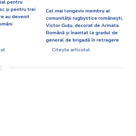
al pentru
c și pentru trei
Cel mai longeviv membru al
are au devenit
comunității rugbystice românești,
români
Victor Guțu, decorat de Armata
Română și înaintat la gradul de
general de brigadă în retragere
lul
Citește articolul