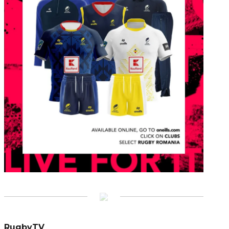
RugbyTV