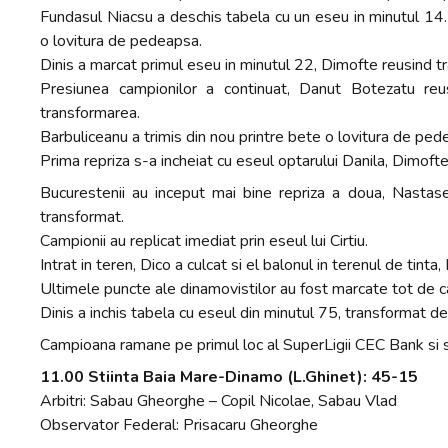
Fundasul Niacsu a deschis tabela cu un eseu in minutul 14.
o lovitura de pedeapsa.
Dinis a marcat primul eseu in minutul 22, Dimofte reusind t
Presiunea campionilor a continuat, Danut Botezatu re
transformarea.
Barbuliceanu a trimis din nou printre bete o lovitura de pede
Prima repriza s-a incheiat cu eseul optarului Danila, Dimofte
Bucurestenii au inceput mai bine repriza a doua, Nastase 
transformat.
Campionii au replicat imediat prin eseul lui Cirtiu.
Intrat in teren, Dico a culcat si el balonul in terenul de ti
Ultimele puncte ale dinamovistilor au fost marcate tot de c
Dinis a inchis tabela cu eseul din minutul 75, transformat d
Campioana ramane pe primul loc al SuperLigii CEC Bank si 
11.00 Stiinta Baia Mare-Dinamo (L.Ghinet): 45-15
Arbitri: Sabau Gheorghe – Copil Nicolae, Sabau Vlad
Observator Federal: Prisacaru Gheorghe