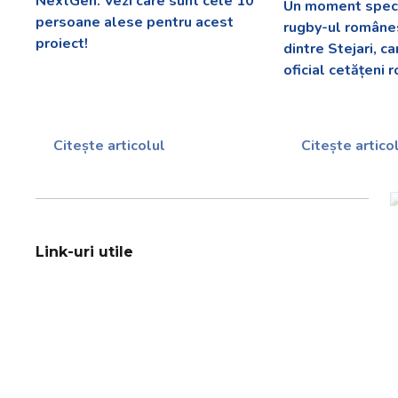
NextGen. Vezi care sunt cele 10
Un moment speci
persoane alese pentru acest
rugby-ul românes
proiect!
dintre Stejari, c
oficial cetățeni 
Citește articolul
Citește artico
Link-uri utile