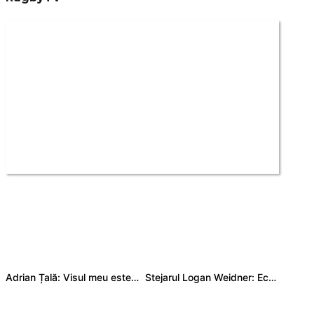
Adrian Țală: Visul meu este să debutez pentru România
Stejarul Logan Weidner: Echipa a muncit mult, iar asta se va vedea în meciurile de la Nations Cup