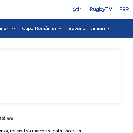
Știri
RugbyTV
FRR
niori
Cupa României
Sevens
Juniori
alnirii
riza, reusind sa marcheze patru incercari.