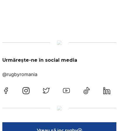
Urmărește-ne în social media
@rugbyromania
Vreau să joc rugby