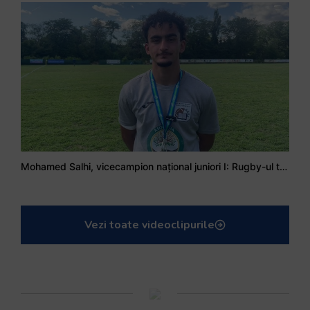
Mohamed Salhi, vicecampion național juniori I: Rugby-ul te învață să accepți și înfrângerile
Vezi toate videoclipurile