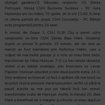
câștigat gazdele:CS Năvodari, respectiv CS Știința
Petroșani. Meciul CSM Bucovina Suceava – RC Gura
Humorului are loc mâine, 30 aprilie, de la ora 11:00, în timp
ce ultima partidă din grupă, CSM Constanța – RC Bârlad
este programată pentru 24 iunie.
În meciul din Grupa 1, CSU ELBI Cluj a primit vizita
campioanei en-titre CSM Știința Baia Mare. Studenții
clujeni un presat în primele 10 minute, dar cei care au
marcat au fost băimărenii prin Kefentse Mahlo, care a
scăpat de mai multe placaje și a scris un eseu între bețe,
transformat de Mihai Mureșan, 7-0. La trei minute distanță,
zimbrii și-au dublat avantajul, prin încercarea lui Levan
Papidze, Mureșan aducând și cele două puncte extra, 14-0.
Deși ardelenii au încercat să facă o apărare cât mai bună, nu
au putut rezista presiunii maramureșenilor, astfel că până la
pauză aceștia au mai pus pe tabelă încă trei eseuri,
transformate toate de Mureșan. Astfel, în minutul 25, Baia
Mare a beneficiat de o margine și a înscris un eseu după un