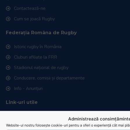
Contactează-ne
Cum se joacă Rugby
Federația Româna de Rugby
Istoric rugby în România
Cluburi afiliate la FRR
Stadionul național de rugby
Conducere, comisii și departamente
Info - Anunțuri
Link-uri utile
Download
Administrează consimțăminte
Website-ul nostru folosește cookie-uri pentru a oferi o experiență cât mai plă
Politica de utilizare cookies