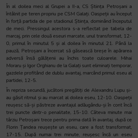
În al doilea meci al Grupei a II-a, CS Știința Petroșani a
întâlnit pe teren propriu pe CSM Galați. Oaspeții au început
în forță partida de pe stadionul Știința, dominând începutul
de meci. Pressingul acestora s-a reflectat pe tabela de
marcaj, prin cele două eseuri marcate, unul transformat, 12-
0, primul în minutul 5 și al doilea în minutul 21. Până la
pauză, Petroșani a încercat să găsească breșe în apărarea
adversă însă gălățenii au închis toate culoarele. Mihai
Moraru și Igor Orghianu de la Galați sunt eliminați temporar,
gazdele profitând de dublu avantaj, marcând primul eseu al
partidei, 12-5.
În repriza secundă, jucătorii pregătiți de Alexandru Lupu și-
au găsit ritmul și au marcat al doilea eseu, 12-10. Oaspeții
reușesc să-și păstreze avantajul adăugându-și în cont încă
trei puncte dintr-o penalitate, 15-10. Câteva minute mai
târziu Petroșani trece pentru prima dată în avantaj, după ce
Florin Țandea reușește un eseu, care a fost transformat,
17-15. După numai trei minute, reușesc încă un eseu