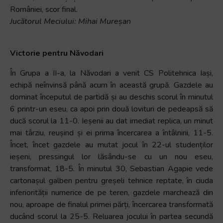
României, scor final.
Jucătorul Meciului: Mihai Mureșan
Victorie pentru Năvodari
În Grupa a II-a, la Năvodari a venit CS Politehnica Iași,
echipă neînvinsă până acum în această grupă. Gazdele au
dominat începutul de partidă și au deschis scorul în minutul
6 printr-un eseu, ca apoi prin două lovituri de pedeapsă să
ducă scorul la 11-0. Ieșenii au dat imediat replica, un minut
mai târziu, reușind și ei prima încercarea a întâlnirii, 11-5.
Încet, încet gazdele au mutat jocul în 22-ul studenților
ieșeni, pressingul lor lăsându-se cu un nou eseu,
transformat, 18-5. În minutul 30, Sebastian Agapie vede
cartonașul galben pentru greșeli tehnice reptate, în ciuda
inferiorității numerice de pe teren, gazdele marchează din
nou, aproape de finalul primei părți, încercarea transformată
ducând scorul la 25-5. Reluarea jocului în partea secundă