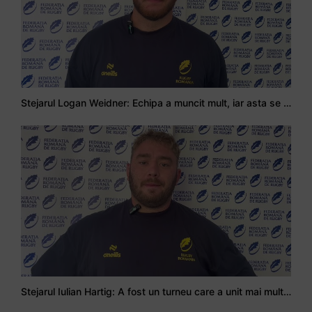
Stejarul Logan Weidner: Echipa a muncit mult, iar asta se va vedea în meciurile de la Nations Cup
Stejarul Iulian Hartig: A fost un turneu care a unit mai mult echipa