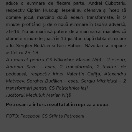
aduce o eliminare de fiecare parte, Andrei Ciubotariu,
respectiv Ciprian Husdup. Ieșenii au ofensiva și încep să
domine jocul, marcând două eseuri, transformate, în 9
minute, profitând și de o nouă eliminare în tabăra adversă,
25-19. Nu au mai însă putere de a mai marca, mai ales că
ultimele minute le joacă în 13 jucători după dubla eliminare
a lui Serghei Budăian și Nicu Baboiu. Năvodari se impune
astfel cu 25-19.
Au marcat pentru CS Năvodari: Marian Niță – 2 eseuri,
Antonio Savu – eseu, 2 transformări, 2 lovituri de
pedeapsă, respectiv Irinel Valentin Gafița, Alexandru
Matveev, Serghei Budăian – eseu, Sergiu Michiduță – 2
transformări pentru CS Politehnica Iași
Jucătorul Meciului: Marian Niță
Petroșani a întors rezultatul în repriza a doua
FOTO: Facebook CS Stiinta Petrosani