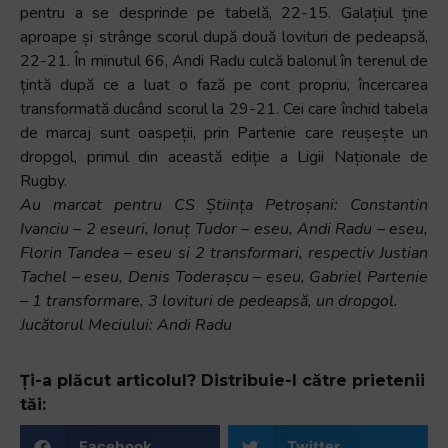
pentru a se desprinde pe tabelă, 22-15. Galațiul ține
aproape și strânge scorul după două lovituri de pedeapsă,
22-21. În minutul 66, Andi Radu culcă balonul în terenul de
țintă după ce a luat o fază pe cont propriu, încercarea
transformată ducând scorul la 29-21. Cei care închid tabela
de marcaj sunt oaspeții, prin Partenie care reușește un
dropgol, primul din această ediție a Ligii Naționale de
Rugby.
Au marcat pentru CS Știința Petroșani: Constantin
Ivanciu – 2 eseuri, Ionuț Tudor – eseu, Andi Radu – eseu,
Florin Tandea – eseu si 2 transformari, respectiv Justian
Tachel – eseu, Denis Toderașcu – eseu, Gabriel Partenie
– 1 transformare, 3 lovituri de pedeapsă, un dropgol.
Jucătorul Meciului: Andi Radu
Ți-a plăcut articolul? Distribuie-l către prietenii
tăi:
Facebook
Twitter