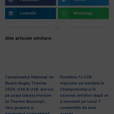
LinkedIn
WhatsApp
Alte articole similare:
Campionatul Național de
România 7s U18
Beach Rugby Therme
masculin se menține în
2026, U16 & U18, are loc
Championship și în
pe plaja Galaxy Horizon
sezonul următor după ce
la Therme București.
a terminat pe locul 7
Vezi grupele și
competiția de anul
programul competiției!
acesta