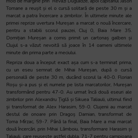
mod de margine prin Revazi Dugladze, apoi căpitanul Jason
Tomane a reușit și el o cursă solitară de peste 30 m și a
marcat a patra încercare a zimbrilor. În ultimele minute ale
primei reprize uvertura Mureșan a marcat o nouă încercare,
pentru a stabili scorul pauzei, Cluj 0, Baia Mare 35.
Domițian Mureșan a comis primit un cartonaș galben și
Clujul s-a văzut nevoită să joace în 14 oameni ultimele
minute din prima parte a meciului.
Repriza doua a început exact așa cum s-a terminat prima,
cu un eseu semnat de Mihai Mureșan, după o cursă
personală de peste 30 m, ducând scorul la 40-0. Florian
Roșu și-a pus și el numele pe lista marcatorilor, Mureșan
transformând pentru 47-0. Au urmat încă două eseuri ale
zimbrilor prin Alexandru Țiglă și Sikuea Taliauli, ultimul fiind
și transformat de Alex Harasim, 59-0. Clujenii au marcat
destul de onoare prin Dragoș Damian, transformat de
Toma Mîrzac, 59-7. Până la final, Baia Mare a mai marcat
două încercări, prin Mihai Lămboiu, transformare Harasim și
Taliauli, care reușește astfel dubla. 71-7 pentru campioana