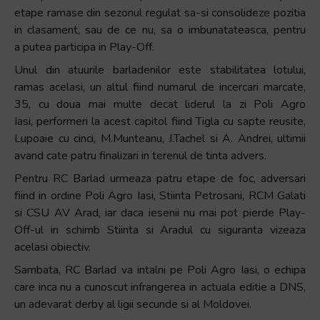
și
etape ramase din sezonul regulat sa-si consolideze pozitia
să
in clasament, sau de ce nu, sa o imbunatateasca, pentru
interacționați
a putea participa in Play-Off.
cu
Unul din atuurile barladenilor este stabilitatea lotului,
conținutul.
ramas acelasi, un altul fiind numarul de incercari marcate,
35, cu doua mai multe decat liderul la zi Poli Agro
Iasi, performeri la acest capitol fiind Tigla cu sapte reusite,
Lupoaie cu cinci, M.Munteanu, J.Tachel si A. Andrei, ultimii
avand cate patru finalizari in terenul de tinta advers.
Pentru RC Barlad urmeaza patru etape de foc, adversari
fiind in ordine Poli Agro Iasi, Stiinta Petrosani, RCM Galati
si CSU AV Arad, iar daca iesenii nu mai pot pierde Play-
Off-ul in schimb Stiinta si Aradul cu siguranta vizeaza
acelasi obiectiv.
Sambata, RC Barlad va intalni pe Poli Agro Iasi, o echipa
care inca nu a cunoscut infrangerea in actuala editie a DNS,
un adevarat derby al ligii secunde si al Moldovei.