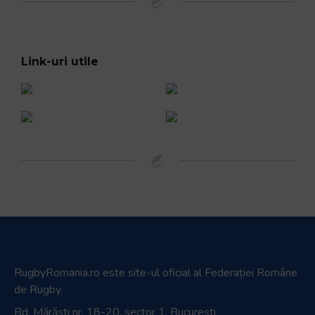
Link-uri utile
RugbyRomania.ro
este site-ul oficial al Federației Române
de Rugby.
Bd. Mărăști nr. 18-20, sector 1, București