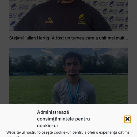
Stejarul Iulian Hartig: A fost un turneu care a unit mai mult echipa
Administrează
consimțămintele pentru
Mohamed Salhi, vicecampion național juniori I: Rugby-ul te învață să accepți și înfrângerile
cookie-uri
Website-ul nostru folosește cookie-uri pentru a oferi o experiență cât mai