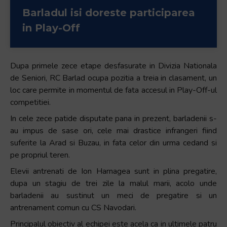
Accessibility,
Barladul isi doreste participarea
apăsați
in Play-Off
„Ctrl
+
/”
Dupa primele zece etape desfasurate in Divizia Nationala
Această
de Seniori, RC Barlad ocupa pozitia a treia in clasament, un
comandă
loc care permite in momentul de fata accesul in Play-Off-ul
rapidă
competitiei.
activează
In cele zece patide disputate pana in prezent, barladenii s-
cititorul
au impus de sase ori, cele mai drastice infrangeri fiind
de
suferite la Arad si Buzau, in fata celor din urma cedand si
ecran
pe propriul teren.
pentru
a
Elevii antrenati de Ion Harnagea sunt in plina pregatire,
vă
dupa un stagiu de trei zile la malul marii, acolo unde
ajuta
barladenii au sustinut un meci de pregatire si un
să
antrenament comun cu CS Navodari.
navigați
Principalul obiectiv al echipei este acela ca in ultimele patru