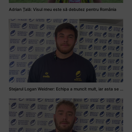
Adrian Țală: Visul meu este să debutez pentru România
Stejarul Logan Weidner: Echipa a muncit mult, iar asta se va vedea în meciurile de la Nations Cup