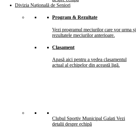
Divizia Națională de Seniori
Program & Rezultate
Vezi programul meciurilor care vor urma și
rezultatele meciurilor anterioare.
Clasament
Apasă aici pentru a vedea clasamentul
actual al echipelor din această ligă.
Clubul Sportiv Municipal Galati
Vezi
detalii despre echipă