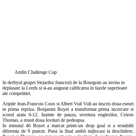
Amlin Challenge Cup
In derbyul grupei Stejarilor francezii de la Bourgoin au invins in
deplasare la Leeds si si-au asigurat calificarea in fazele superioare
ale competitiei.
Aripile Jean-Francois Coux si Albert Vuli Vuli au inscris doua eseuri
in prima repriza. Benjamin Boyet a transformat prima incercare si
scorul arata 0-12. Inainte de pauza, uvertura englezilor, Ceiron
Thomas, a reusit doua lovituri de pedeapsa.
In minutul 46 Boyet a marcat printr-un drop goal si a restabilit
diferenta de 9 puncte. Pana la final ambii mijlocasi la deschidere,