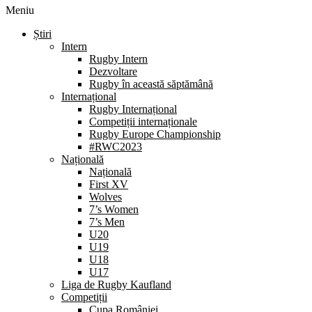
Meniu
Știri
Intern
Rugby Intern
Dezvoltare
Rugby în această săptămână
Internațional
Rugby Internațional
Competiții internaționale
Rugby Europe Championship
#RWC2023
Națională
Națională
First XV
Wolves
7’s Women
7’s Men
U20
U19
U18
U17
Liga de Rugby Kaufland
Competiții
Cupa României