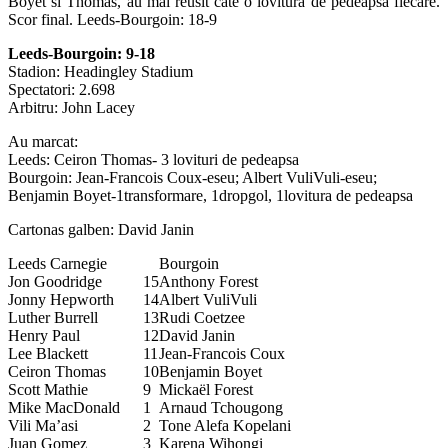
Boyet si Thomas, au mai reusit cate o lovitura de pedeapsa fiecare.
Scor final. Leeds-Bourgoin: 18-9
Leeds-Bourgoin: 9-18
Stadion: Headingley Stadium
Spectatori: 2.698
Arbitru: John Lacey
Au marcat:
Leeds: Ceiron Thomas- 3 lovituri de pedeapsa
Bourgoin: Jean-Francois Coux-eseu; Albert VuliVuli-eseu;
Benjamin Boyet-1transformare, 1dropgol, 1lovitura de pedeapsa
Cartonas galben: David Janin
Leeds Carnegie
Bourgoin
Jon Goodridge
15
Anthony Forest
Jonny Hepworth
14
Albert VuliVuli
Luther Burrell
13
Rudi Coetzee
Henry Paul
12
David Janin
Lee Blackett
11
Jean-Francois Coux
Ceiron Thomas
10
Benjamin Boyet
Scott Mathie
9
Mickaël Forest
Mike MacDonald
1
Arnaud Tchougong
Vili Ma’asi
2
Tone Alefa Kopelani
Juan Gomez
3
Karena Wihongi