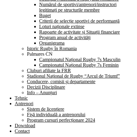
Numărul de sportivi/antrenori/instructori
legitimați pe structurile membre
Buget
Criterii de selecție sportivi de performanță
Loturi naționale extinse
Rapoarte de activitate și Situații financiare
Program anual de activități
Organigrama
Istoric Rugby în Romania
Palmares CN
Campionatul Național Rugby 7s Masculin
Campionatul Național Rugby 7s Feminin
Cluburi afiliate la FRR
Stadionul Național de Rugby “Arcul de Triumf”
Conducere, comisii și departamente
Decizii Disciplinare
Info – Anunțuri
Tehnic
Antrenori
Sistem de licențiere
Fișă individuală a antrenorului
Program cursuri perfecționare 2024
Download
Contact