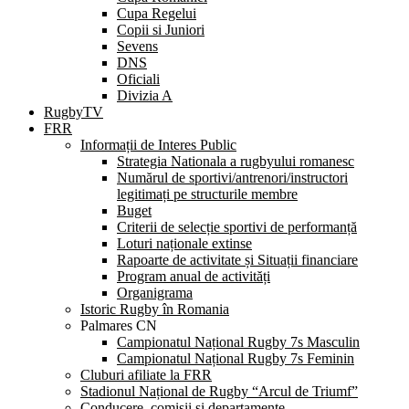
Cupa Regelui
Copii si Juniori
Sevens
DNS
Oficiali
Divizia A
RugbyTV
FRR
Informații de Interes Public
Strategia Nationala a rugbyului romanesc
Numărul de sportivi/antrenori/instructori
legitimați pe structurile membre
Buget
Criterii de selecție sportivi de performanță
Loturi naționale extinse
Rapoarte de activitate și Situații financiare
Program anual de activități
Organigrama
Istoric Rugby în Romania
Palmares CN
Campionatul Național Rugby 7s Masculin
Campionatul Național Rugby 7s Feminin
Cluburi afiliate la FRR
Stadionul Național de Rugby “Arcul de Triumf”
Conducere, comisii și departamente