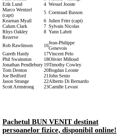
Erik Lund
4
Wessel Jooste
Marco Wentzel
5
Coenraad Basson
(capt)
Kearnan Myall
6
Julien Frier (capt)
Calum Clark
7
Sylvain Nicolas
Rhys Oakley
8
Yann Labrit
Rezerve
Jean-Philippe
Rob Rawlinson
16
Genevois
Gareth Hardy
17
Vincent Pelo
Phil Swainston
18
Olivier Milloud
Jonathan Pendlebury
19
Timothy Cowley
Tom Denton
20
Bogdan Leonte
Joe Bedford
21
John Senio
Jason Strange
22
Alberto Di Bernardo
Scott Armstrong
23
Camille Levast
Pachetul BUN VENIT destinat
persoanelor fizice, disponibil online!