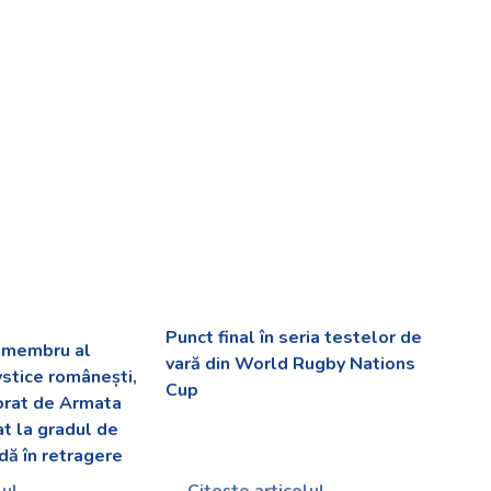
Punct final în seria testelor de
v membru al
vară din World Rugby Nations
ystice românești,
Cup
orat de Armata
at la gradul de
dă în retragere
lul
Citește articolul