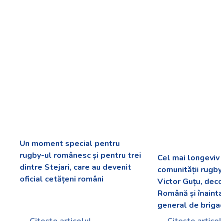
Un moment special pentru
rugby-ul românesc și pentru trei
Cel mai longevi
dintre Stejari, care au devenit
comunității rugb
oficial cetățeni români
Victor Guțu, dec
Română și înaint
general de briga
Citește articolul
Citește artico