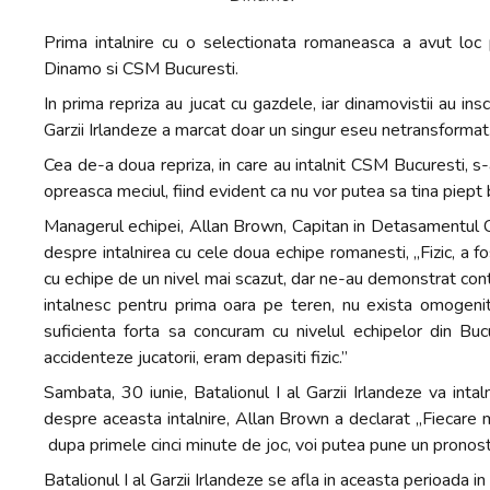
+
Prima intalnire cu o selectionata romaneasca a avut loc 
/".
Dinamo si CSM Bucuresti.
This
shortcut
In prima repriza au jucat cu gazdele, iar dinamovistii au ins
activates
Garzii Irlandeze a marcat doar un singur eseu netransformat
the
Cea de-a doua repriza, in care au intalnit CSM Bucuresti, s
screen
opreasca meciul, fiind evident ca nu vor putea sa tina piept 
reader
Managerul echipei, Allan Brown, Capitan in Detasamentul Com
to
despre intalnirea cu cele doua echipe romanesti, „Fizic, a
help
cu echipe de un nivel mai scazut, dar ne-au demonstrat cont
you
intalnesc pentru prima oara pe teren, nu exista omogeni
navigate
suficienta forta sa concuram cu nivelul echipelor din Bu
and
accidenteze jucatorii, eram depasiti fizic.”
interact
with
Sambata, 30 iunie, Batalionul I al Garzii Irlandeze va intal
the
despre aceasta intalnire, Allan Brown a declarat „Fiecare m
content.
dupa primele cinci minute de joc, voi putea pune un pronostic
Batalionul I al Garzii Irlandeze se afla in aceasta perioada i