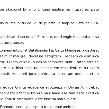
pe stadionul Dinamo 2, cand englezii au intalnit echipele
cris nu mai putin de 55 de puncte, in timp ce Batalionul I al
.
-a incheiat dupa doar 15 minute, cand englezii au hotarat sa
bucurestenilor.
andantului al Batalionului I al Garzii Irlandeze, a declarat
 fost mult mai greu decat ne asteptam. Credeam ca vom juca
rar. Nu am venit cu o echipa completa, sunt jucatori care se
tate in echipa noastra, dar suntem constienti ca nu avem
curesti. Am oprit jocul pentru ca nu ne-am dorit sa ni se
ni echipa Grivita, echipa ce evolueaza in Divizia A. Intrebat
eci este diferit si trebuie sa il luam asa cum este. Cred ca
. Totusi, cateodata, este bine sa mai si pierzi.”
n Romania, unde va disputa trei meciuri amicale.