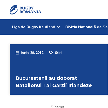
Welcome
to
All
in
One
Liga de Rugby Kaufland
Divizia Națională de Se
Accessibility
screen
reader.
To
iunie 29, 2012
Știri
start
the
All
in
Bucurestenii au doborat
One
Accessibility
Batalionul I al Garzii Irlandeze
screen
reader,
press
Dinamo.
"Ctrl