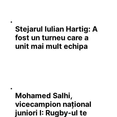
Stejarul Iulian Hartig: A
fost un turneu care a
unit mai mult echipa
Mohamed Salhi,
vicecampion național
juniori I: Rugby-ul te