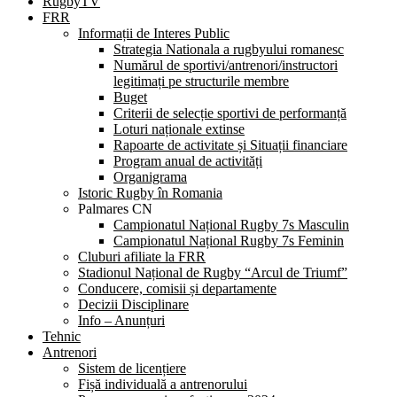
RugbyTV
FRR
Informații de Interes Public
Strategia Nationala a rugbyului romanesc
Numărul de sportivi/antrenori/instructori
legitimați pe structurile membre
Buget
Criterii de selecție sportivi de performanță
Loturi naționale extinse
Rapoarte de activitate și Situații financiare
Program anual de activități
Organigrama
Istoric Rugby în Romania
Palmares CN
Campionatul Național Rugby 7s Masculin
Campionatul Național Rugby 7s Feminin
Cluburi afiliate la FRR
Stadionul Național de Rugby “Arcul de Triumf”
Conducere, comisii și departamente
Decizii Disciplinare
Info – Anunțuri
Tehnic
Antrenori
Sistem de licențiere
Fișă individuală a antrenorului