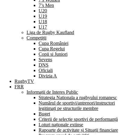
7’s Men
U20
U19
U18
U17
Liga de Rugby Kaufland
Competiții
Cupa României
Cupa Regelui
Copii si Juniori
Sevens
DNS
Oficiali
Divizia A
RugbyTV
FRR
Informații de Interes Public
Strategia Nationala a rugbyului romanesc
Numărul de sportivi/antrenori/instructori
legitimați pe structurile membre
Buget
Criterii de selecție sportivi de performanță
Loturi naționale extinse
Rapoarte de activitate și Situații financiare