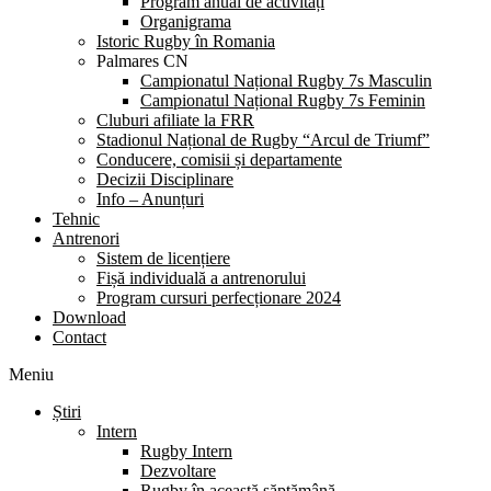
Program anual de activități
Organigrama
Istoric Rugby în Romania
Palmares CN
Campionatul Național Rugby 7s Masculin
Campionatul Național Rugby 7s Feminin
Cluburi afiliate la FRR
Stadionul Național de Rugby “Arcul de Triumf”
Conducere, comisii și departamente
Decizii Disciplinare
Info – Anunțuri
Tehnic
Antrenori
Sistem de licențiere
Fișă individuală a antrenorului
Program cursuri perfecționare 2024
Download
Contact
Meniu
Știri
Intern
Rugby Intern
Dezvoltare
Rugby în această săptămână