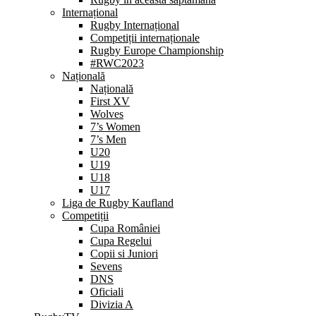
Internațional
Rugby Internațional
Competiții internaționale
Rugby Europe Championship
#RWC2023
Națională
Națională
First XV
Wolves
7’s Women
7’s Men
U20
U19
U18
U17
Liga de Rugby Kaufland
Competiții
Cupa României
Cupa Regelui
Copii si Juniori
Sevens
DNS
Oficiali
Divizia A