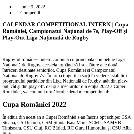
iunie 9, 2022
Competiții
CALENDAR COMPETIȚIONAL INTERN | Cupa
României, Campionatul Național de 7s, Play-Off și
Play-Out Liga Națională de Rugby
Rugby-ul românesc intern continuă cu principala competiție Liga
Națională de Rugby, acesteia urmând să i se alăture alte două
întreceri destinate seniorilor, Cupa României și Campionatul
Național de Rugby 7s. În urma tragerii la sorți în vederea stabilirii
programului partidelor din Liga Națională de Rugby, atât din play-
out, cât și din play-off, dar și a meciurilor din ediția 2022 a Cupei
României, s-a conturat următorul calendar competițional:
Cupa României 2022
În ediția din acest an a Cupei României s-au înscris opt echipe: CSA
Steaua, CS Dinamo, CSM Știința Baia Mare, SCM USAMVB
Timișoara, CSU Cluj, RC Bârlad, RC Gura Humorului și CSU Alba
Iulia.