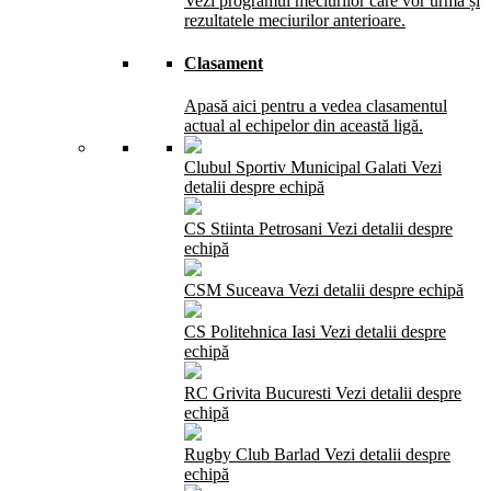
Vezi programul meciurilor care vor urma și
rezultatele meciurilor anterioare.
Clasament
Apasă aici pentru a vedea clasamentul
actual al echipelor din această ligă.
Clubul Sportiv Municipal Galati
Vezi
detalii despre echipă
CS Stiinta Petrosani
Vezi detalii despre
echipă
CSM Suceava
Vezi detalii despre echipă
CS Politehnica Iasi
Vezi detalii despre
echipă
RC Grivita Bucuresti
Vezi detalii despre
echipă
Rugby Club Barlad
Vezi detalii despre
echipă