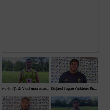
Adrian Țală: Visul meu este să debutez pentru România
Stejarul Logan Weidner: Echipa a muncit mult, iar asta se va vedea în meciurile de la Nations Cup