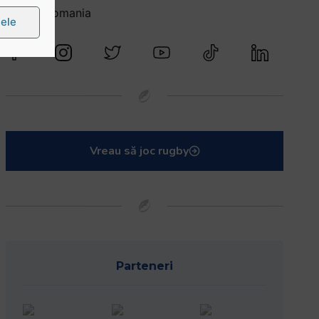
@rugbyromania
țele
Vreau să joc rugby
Parteneri