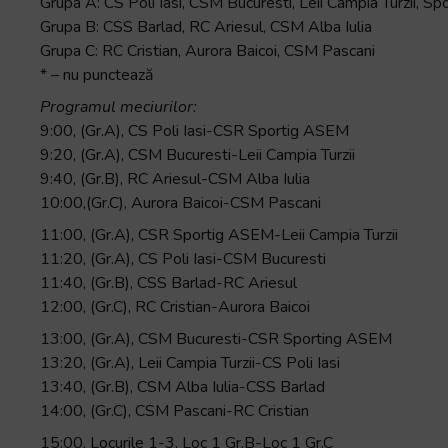
Grupa A: CS Poli Iasi, CSM Bucuresti, Leii Campia Turzii, 
Grupa B: CSS Barlad, RC Ariesul, CSM Alba Iulia
Grupa C: RC Cristian, Aurora Baicoi, CSM Pascani
* – nu punctează
Programul meciurilor:
9:00, (Gr.A), CS Poli Iasi-CSR Sportig ASEM
9:20, (Gr.A), CSM Bucuresti-Leii Campia Turzii
9:40, (Gr.B), RC Ariesul-CSM Alba Iulia
10:00,(Gr.C), Aurora Baicoi-CSM Pascani
11:00, (Gr.A), CSR Sportig ASEM-Leii Campia Turzii
11:20, (Gr.A), CS Poli Iasi-CSM Bucuresti
11:40, (Gr.B), CSS Barlad-RC Ariesul
12:00, (Gr.C), RC Cristian-Aurora Baicoi
13:00, (Gr.A), CSM Bucuresti-CSR Sporting ASEM
13:20, (Gr.A), Leii Campia Turzii-CS Poli Iasi
13:40, (Gr.B), CSM Alba Iulia-CSS Barlad
14:00, (Gr.C), CSM Pascani-RC Cristian
15:00, Locurile 1-3, Loc 1 Gr.B-Loc 1 Gr.C