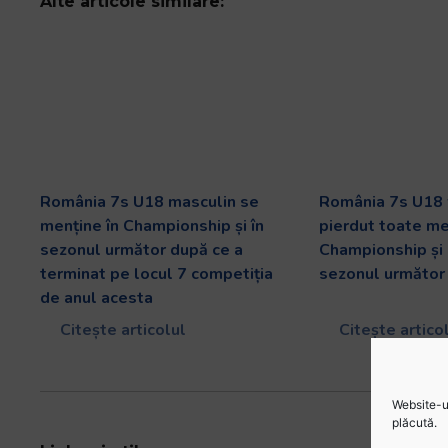
Alte articole similare:
România 7s U18 masculin se
România 7s U18 
menține în Championship și în
pierdut toate me
sezonul următor după ce a
Championship și 
terminat pe locul 7 competiția
sezonul următor 
de anul acesta
Citește articolul
Citește artico
Website-ul
plăcută.