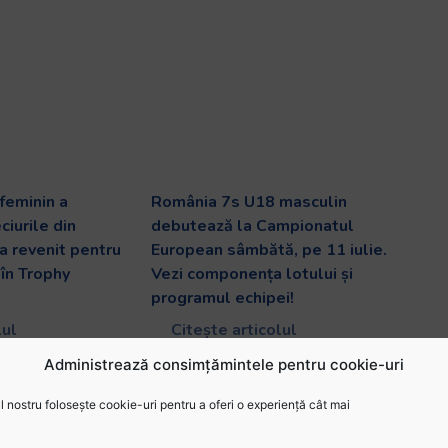
feminin a
România 7s U18 masculin
ciurile din
debutează la Campionatul
a revenit pentru
European sâmbătă, pe 11 iulie.
în Trophy
Vezi componența lotului și
programul echipei!
lul
Citește articolul
Administrează consimțămintele pentru cookie-uri
 nostru folosește cookie-uri pentru a oferi o experiență cât mai