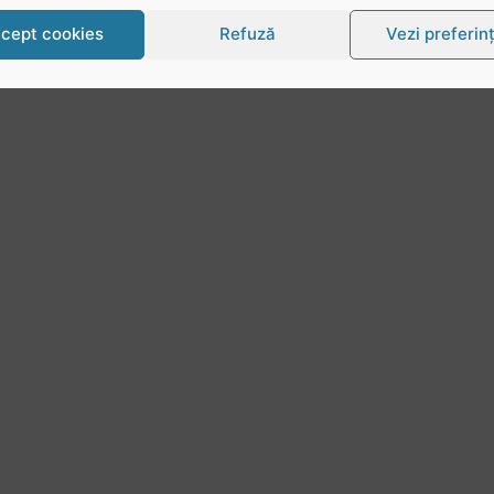
cept cookies
Refuză
Vezi preferin