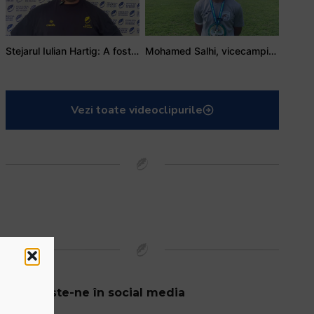
Stejarul Iulian Hartig: A fost un turneu care a unit mai mult echipa
Mohamed Salhi, vicecampion național juniori I: Rugby-ul te învață să accepți și înfrângerile
Vezi toate videoclipurile
Urmărește-ne în social media