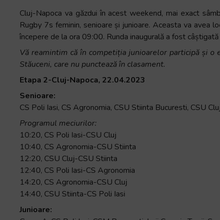
Cluj-Napoca va găzdui în acest weekend, mai exact sâmbă
Rugby 7s feminin, senioare și junioare. Aceasta va avea loc
începere de la ora 09:00. Runda inaugurală a fost câștigată 
Vă reamintim că în competiția junioarelor participă și
Stăuceni, care nu punctează în clasament.
Etapa 2-Cluj-Napoca, 22.04.2023
Senioare:
CS Poli Iasi, CS Agronomia, CSU Stiinta Bucuresti, CSU Clu
Programul meciurilor:
10:20, CS Poli Iasi-CSU Cluj
10:40, CS Agronomia-CSU Stiinta
12:20, CSU Cluj-CSU Stiinta
12:40, CS Poli Iasi-CS Agronomia
14:20, CS Agronomia-CSU Cluj
14:40, CSU Stiinta-CS Poli Iasi
Junioare: