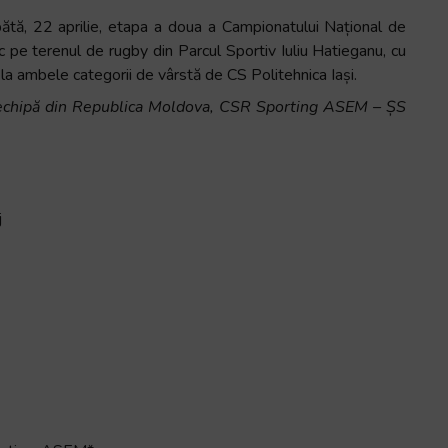
tă, 22 aprilie, etapa a doua a Campionatului Național de
 pe terenul de rugby din Parcul Sportiv Iuliu Hatieganu, cu
la ambele categorii de vârstă de CS Politehnica Iași.
 o echipă din Republica Moldova, CSR Sporting ASEM – ȘS
j