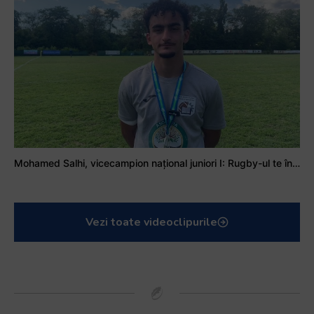
Mohamed Salhi, vicecampion național juniori I: Rugby-ul te învață să accepți și înfrângerile
Vezi toate videoclipurile