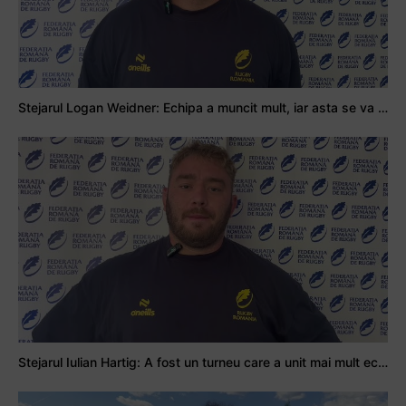
Stejarul Logan Weidner: Echipa a muncit mult, iar asta se va vedea în meciurile de la Nations Cup
Stejarul Iulian Hartig: A fost un turneu care a unit mai mult echipa