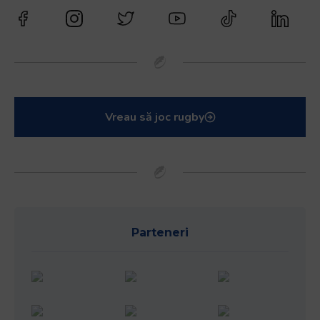
Vreau să joc rugby
Parteneri