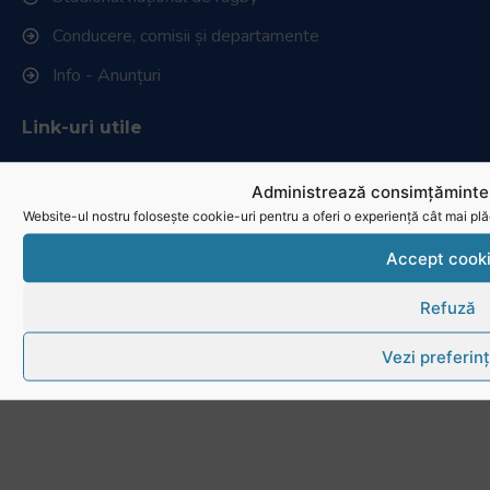
Conducere, comisii și departamente
Info - Anunțuri
Link-uri utile
Download
Administrează consimțămintel
Website-ul nostru folosește cookie-uri pentru a oferi o experiență cât mai plă
Politica de utilizare cookies
Accept cook
Refuză
Vezi preferin