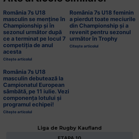
România 7s U18
România 7s U18 feminin
masculin se menține în
a pierdut toate meciurile
Championship și în
din Championship și a
sezonul următor după
revenit pentru sezonul
ce a terminat pe locul 7
următor în Trophy
competiția de anul
Citește articolul
acesta
Citește articolul
România 7s U18
masculin debutează la
Campionatul European
sâmbătă, pe 11 iulie. Vezi
componența lotului și
programul echipei!
Citește articolul
Liga de Rugby Kaufland
ETAPA 10