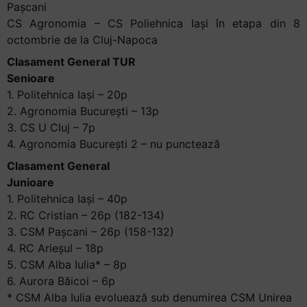
Pașcani
CS Agronomia – CS Poliehnica Iași în etapa din 8
octombrie de la Cluj-Napoca
Clasament General TUR
Senioare
1. Politehnica Iași – 20p
2. Agronomia București – 13p
3. CS U Cluj – 7p
4. Agronomia București 2 – nu punctează
Clasament General
Junioare
1. Politehnica Iași – 40p
2. RC Cristian – 26p (182-134)
3. CSM Pașcani – 26p (158-132)
4. RC Arieșul – 18p
5. CSM Alba Iulia* – 8p
6. Aurora Băicoi – 6p
* CSM Alba Iulia evoluează sub denumirea CSM Unirea