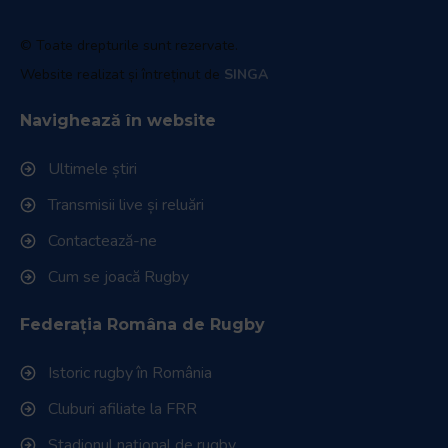
© Toate drepturile sunt rezervate.
Website realizat și întreținut de
SINGA
Navighează în website
Ultimele știri
Transmisii live și reluări
Contactează-ne
Cum se joacă Rugby
Federația Româna de Rugby
Istoric rugby în România
Cluburi afiliate la FRR
Stadionul național de rugby