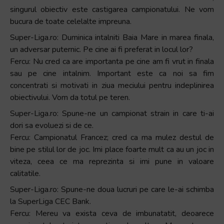
și
singurul obiectiv este castigarea campionatului. Ne vom
să
bucura de toate celelalte impreuna.
interacționați
Super-Liga.ro: Duminica intalniti Baia Mare in marea finala,
cu
un adversar puternic. Pe cine ai fi preferat in locul lor?
conținutul.
Fercu: Nu cred ca are importanta pe cine am fi vrut in finala
sau pe cine intalnim. Important este ca noi sa fim
concentrati si motivati in ziua meciului pentru indeplinirea
obiectivului. Vom da totul pe teren.
Super-Liga.ro: Spune-ne un campionat strain in care ti-ai
dori sa evoluezi si de ce.
Fercu: Campionatul Francez; cred ca ma mulez destul de
bine pe stilul lor de joc. Imi place foarte mult ca au un joc in
viteza, ceea ce ma reprezinta si imi pune in valoare
calitatile.
Super-Liga.ro: Spune-ne doua lucruri pe care le-ai schimba
la SuperLiga CEC Bank.
Fercu: Mereu va exista ceva de imbunatatit, deoarece