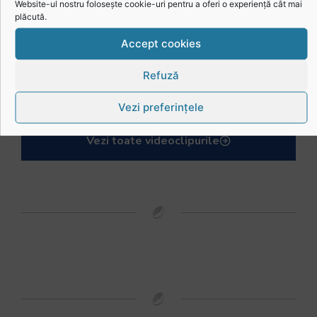
Website-ul nostru folosește cookie-uri pentru a oferi o experiență cât mai
plăcută.
Accept cookies
Refuză
Mohamed Salhi, vicecampion național juniori I: Rugby-ul te învață să accepți și înfrângerile
Vezi preferințele
Vezi toate videoclipurile