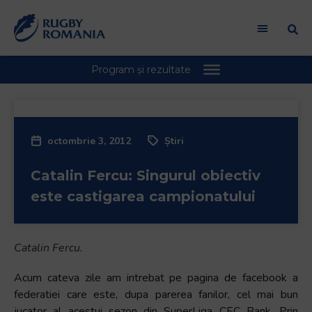
Bun
venit
la
cititorul
de
ecran
All
in
octombrie 3, 2012
Știri
One
Accessibility
Catalin Fercu: Singurul obiectiv
Pentru
a
este castigarea campionatului
porni
cititorul
de
Catalin Fercu.
ecran
All
Acum cateva zile am intrebat pe pagina de facebook a
in
federatiei care este, dupa parerea fanilor, cel mai bun
One
jucator al acestui sezon din SuperLiga CEC Bank. Prin