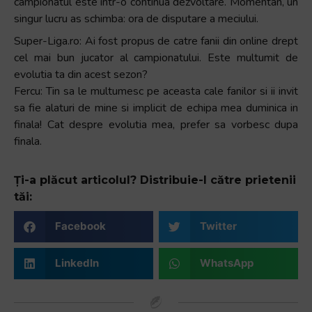
campionatul este intr-o continua dezvoltare. Momentan, un
singur lucru as schimba: ora de disputare a meciului.
Super-Liga.ro: Ai fost propus de catre fanii din online drept
cel mai bun jucator al campionatului. Este multumit de
evolutia ta din acest sezon?
Fercu: Tin sa le multumesc pe aceasta cale fanilor si ii invit
sa fie alaturi de mine si implicit de echipa mea duminica in
finala! Cat despre evolutia mea, prefer sa vorbesc dupa
finala.
Ți-a plăcut articolul? Distribuie-l către prietenii
tăi:
Facebook
Twitter
LinkedIn
WhatsApp