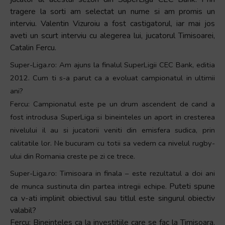
Accessibility,
tragere la sorti am selectat un nume si am promis un
apăsați
interviu. Valentin Vizuroiu a fost castigatorul, iar mai jos
„Ctrl
aveti un scurt interviu cu alegerea lui, jucatorul Timisoarei,
+
Catalin Fercu.
/”
Super-Liga.ro: Am ajuns la finalul SuperLigii CEC Bank, editia
Această
2012. Cum ti s-a parut ca a evoluat campionatul in ultimii
comandă
ani?
rapidă
Fercu: Campionatul este pe un drum ascendent de cand a
activează
fost introdusa SuperLiga si bineinteles un aport in cresterea
cititorul
nivelului il au si jucatorii veniti din emisfera sudica, prin
de
ecran
calitatile lor. Ne bucuram cu totii sa vedem ca nivelul rugby-
pentru
ului din Romania creste pe zi ce trece.
a
Super-Liga.ro: Timisoara in finala – este rezultatul a doi ani
vă
Puteti spune
de munca sustinuta din partea intregii echipe.
ajuta
ca v-ati implinit obiectivul sau titlul este singurul obiectiv
să
valabil?
navigați
Fercu: Bineinteles ca la investitiile care se fac la Timisoara,