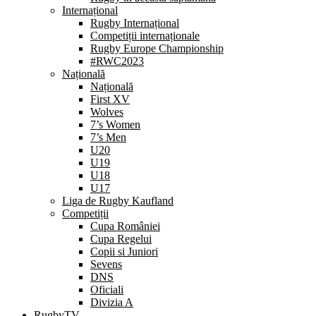
Internațional
Rugby Internațional
Competiții internaționale
Rugby Europe Championship
#RWC2023
Națională
Națională
First XV
Wolves
7’s Women
7’s Men
U20
U19
U18
U17
Liga de Rugby Kaufland
Competiții
Cupa României
Cupa Regelui
Copii si Juniori
Sevens
DNS
Oficiali
Divizia A
RugbyTV