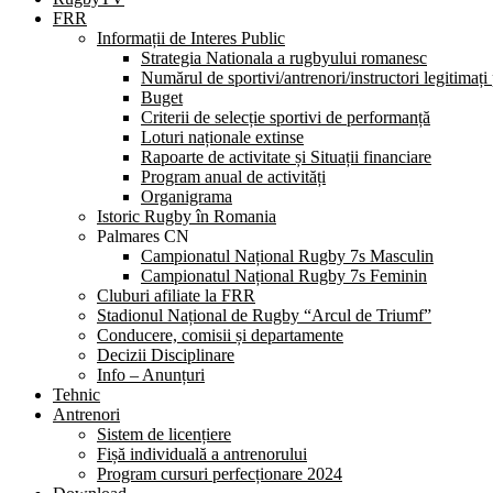
FRR
Informații de Interes Public
Strategia Nationala a rugbyului romanesc
Numărul de sportivi/antrenori/instructori legitimați
Buget
Criterii de selecție sportivi de performanță
Loturi naționale extinse
Rapoarte de activitate și Situații financiare
Program anual de activități
Organigrama
Istoric Rugby în Romania
Palmares CN
Campionatul Național Rugby 7s Masculin
Campionatul Național Rugby 7s Feminin
Cluburi afiliate la FRR
Stadionul Național de Rugby “Arcul de Triumf”
Conducere, comisii și departamente
Decizii Disciplinare
Info – Anunțuri
Tehnic
Antrenori
Sistem de licențiere
Fișă individuală a antrenorului
Program cursuri perfecționare 2024