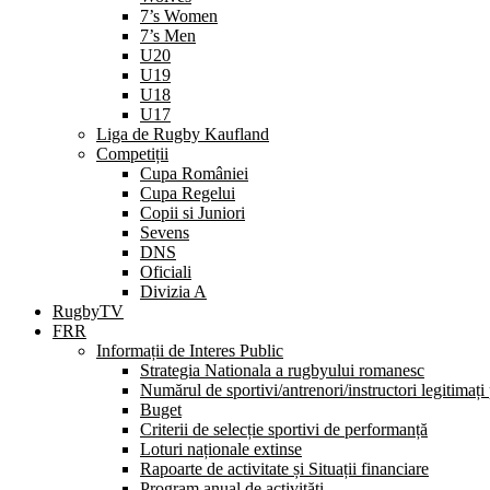
7’s Women
7’s Men
U20
U19
U18
U17
Liga de Rugby Kaufland
Competiții
Cupa României
Cupa Regelui
Copii si Juniori
Sevens
DNS
Oficiali
Divizia A
RugbyTV
FRR
Informații de Interes Public
Strategia Nationala a rugbyului romanesc
Numărul de sportivi/antrenori/instructori legitimați
Buget
Criterii de selecție sportivi de performanță
Loturi naționale extinse
Rapoarte de activitate și Situații financiare
Program anual de activități