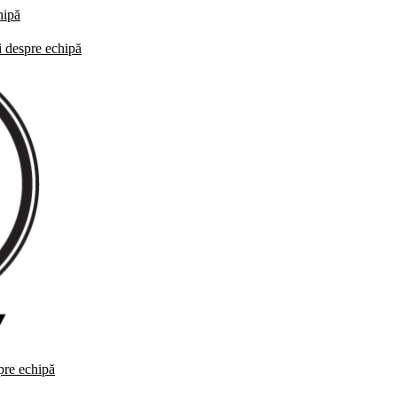
hipă
i despre echipă
spre echipă