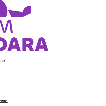
hipă
echipă