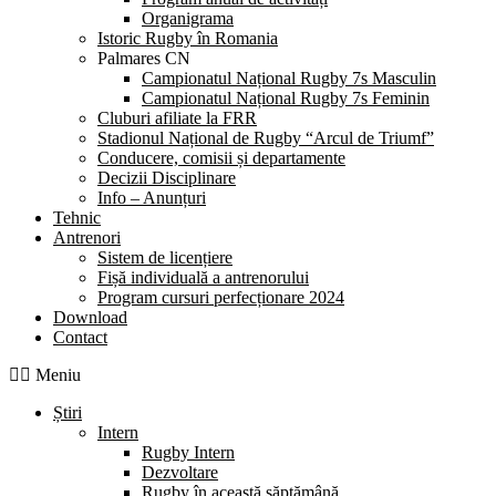
Organigrama
Istoric Rugby în Romania
Palmares CN
Campionatul Național Rugby 7s Masculin
Campionatul Național Rugby 7s Feminin
Cluburi afiliate la FRR
Stadionul Național de Rugby “Arcul de Triumf”
Conducere, comisii și departamente
Decizii Disciplinare
Info – Anunțuri
Tehnic
Antrenori
Sistem de licențiere
Fișă individuală a antrenorului
Program cursuri perfecționare 2024
Download
Contact
Meniu
Știri
Intern
Rugby Intern
Dezvoltare
Rugby în această săptămână