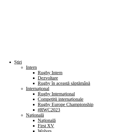
Știri
Intern
Rugby Intern
Dezvoltare
Rugby în această săptămână
Internațional
Rugby Internațional
Competiții internaționale
Rugby Europe Championship
#RWC2023
Națională
Națională
First XV
Wolves