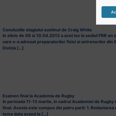
Ac
Concluziile stagiului sustinut de Craig White
In zilele de 09 si 10.04.2013 a avut loc la sediul FRR un 
care s-a adresat preparatorilor fizici si antrenorilor di
Divizia […]
Examen final la Academia de Rugby
In perioada 11-13 martie, in cadrul Academiei de Rugb
final. Acesta este compus din patru parti: 1. Redactarea 
tema data avand la […]