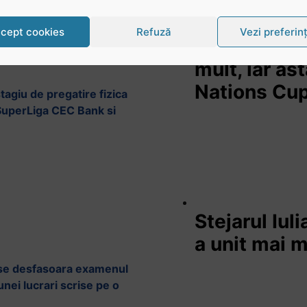
cept cookies
Refuză
Vezi preferin
Stejarul Lo
mult, iar as
Nations Cu
stagiu de pregatire fizica
n SuperLiga CEC Bank si
Stejarul Iul
a unit mai 
y se desfasoara examenul
unei lucrari scrise pe o