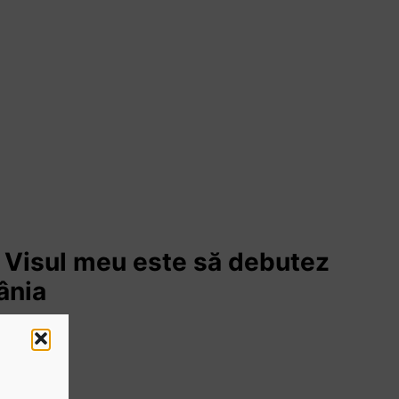
: Visul meu este să debutez
ânia