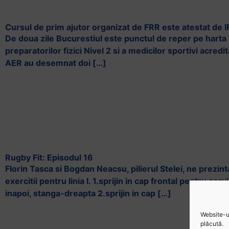
Cursul de prim ajutor organizat de FRR este atestat de 
De doua zile Bucurestiul este punctul de reper pe hart
preparatorilor fizici Nivel 2 si a medicilor sportivi acredi
AER au desemnat doi […]
Rugby Fit: Episodul 16
Florin Tasca si Bogdan Neacsu, pilierul Stelei, ne prezin
exercitii pentru linia I. 1.sprijin in cap frontal pentru ce
inapoi, stanga-dreapta 2.sprijin in cap […]
Website-ul
plăcută.