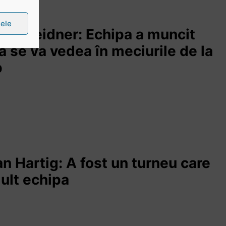
țele
gan Weidner: Echipa a muncit
ta se va vedea în meciurile de la
p
ian Hartig: A fost un turneu care
mult echipa