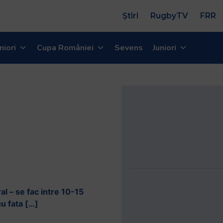
Știri
RugbyTV
FRR
niori
Cupa României
Sevens
Juniori
ral – se fac intre 10-15
cu fata […]