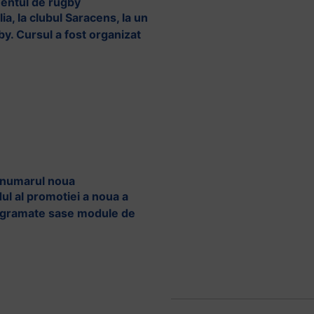
mentul de rugby
lia, la clubul Saracens, la un
y. Cursul a fost organizat
 numarul noua
l al promotiei a noua a
ogramate sase module de