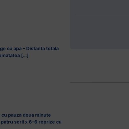
nge cu apa – Distanta totala
 jumatatea […]
ari cu pauza doua minute
e patru serii x 6-6 reprize cu