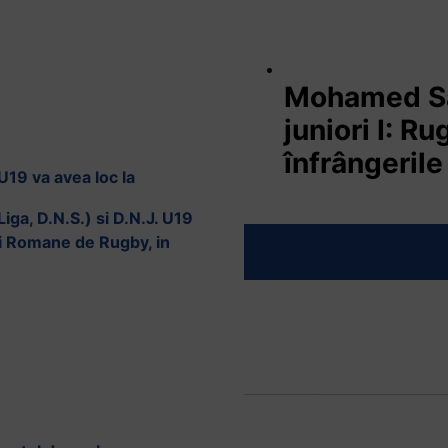
Mohamed Sal
juniori I: R
înfrângerile
U19 va avea loc la
iga, D.N.S.) si D.N.J. U19
iei Romane de Rugby, in