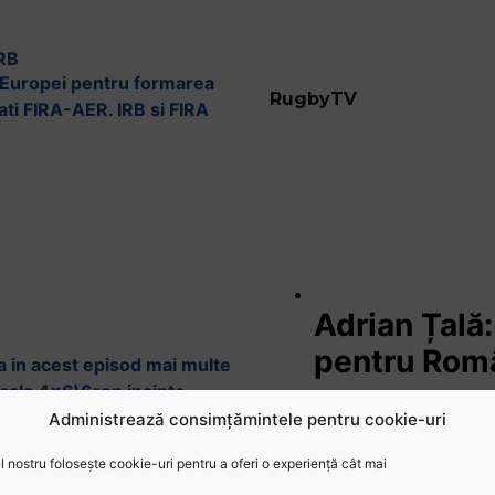
IRB
a Europei pentru formarea
RugbyTV
tati FIRA-AER. IRB si FIRA
Adrian Țală
pentru Rom
ta in acest episod mai multe
rvicala 4×6\6rep inainte-
Administrează consimțămintele pentru cookie-uri
 nostru folosește cookie-uri pentru a oferi o experiență cât mai