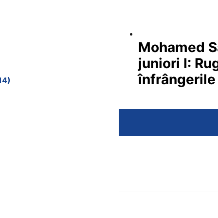
Mohamed Sal
juniori I: R
înfrângerile
14)