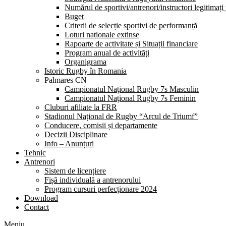
Numărul de sportivi/antrenori/instructori legitimați
Buget
Criterii de selecție sportivi de performanță
Loturi naționale extinse
Rapoarte de activitate și Situații financiare
Program anual de activități
Organigrama
Istoric Rugby în Romania
Palmares CN
Campionatul Național Rugby 7s Masculin
Campionatul Național Rugby 7s Feminin
Cluburi afiliate la FRR
Stadionul Național de Rugby “Arcul de Triumf”
Conducere, comisii și departamente
Decizii Disciplinare
Info – Anunțuri
Tehnic
Antrenori
Sistem de licențiere
Fișă individuală a antrenorului
Program cursuri perfecționare 2024
Download
Contact
Meniu