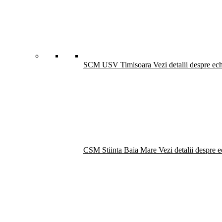
SCM USV Timisoara
Vezi detalii despre ec
CSM Stiinta Baia Mare
Vezi detalii despre 