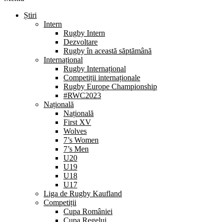
Știri
Intern
Rugby Intern
Dezvoltare
Rugby în această săptămână
Internațional
Rugby Internațional
Competiții internaționale
Rugby Europe Championship
#RWC2023
Națională
Națională
First XV
Wolves
7’s Women
7’s Men
U20
U19
U18
U17
Liga de Rugby Kaufland
Competiții
Cupa României
Cupa Regelui