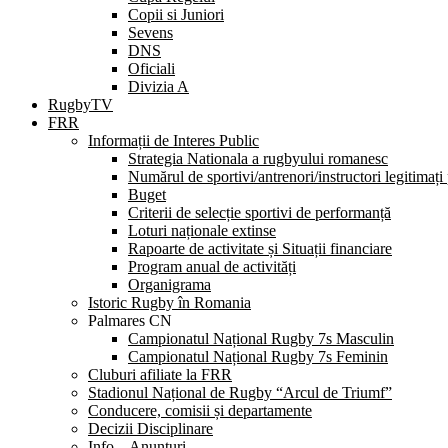
Copii si Juniori
Sevens
DNS
Oficiali
Divizia A
RugbyTV
FRR
Informații de Interes Public
Strategia Nationala a rugbyului romanesc
Numărul de sportivi/antrenori/instructori legitimați
Buget
Criterii de selecție sportivi de performanță
Loturi naționale extinse
Rapoarte de activitate și Situații financiare
Program anual de activități
Organigrama
Istoric Rugby în Romania
Palmares CN
Campionatul Național Rugby 7s Masculin
Campionatul Național Rugby 7s Feminin
Cluburi afiliate la FRR
Stadionul Național de Rugby “Arcul de Triumf”
Conducere, comisii și departamente
Decizii Disciplinare
Info – Anunțuri