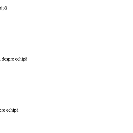
hipă
i despre echipă
spre echipă