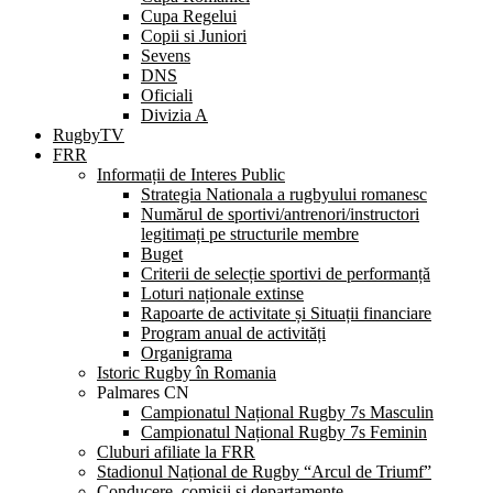
Cupa Regelui
Copii si Juniori
Sevens
DNS
Oficiali
Divizia A
RugbyTV
FRR
Informații de Interes Public
Strategia Nationala a rugbyului romanesc
Numărul de sportivi/antrenori/instructori
legitimați pe structurile membre
Buget
Criterii de selecție sportivi de performanță
Loturi naționale extinse
Rapoarte de activitate și Situații financiare
Program anual de activități
Organigrama
Istoric Rugby în Romania
Palmares CN
Campionatul Național Rugby 7s Masculin
Campionatul Național Rugby 7s Feminin
Cluburi afiliate la FRR
Stadionul Național de Rugby “Arcul de Triumf”
Conducere, comisii și departamente