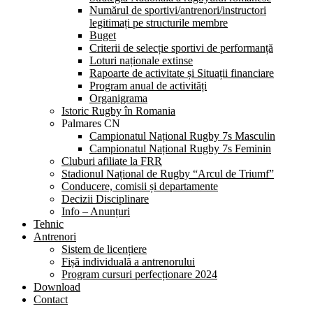
Numărul de sportivi/antrenori/instructori
legitimați pe structurile membre
Buget
Criterii de selecție sportivi de performanță
Loturi naționale extinse
Rapoarte de activitate și Situații financiare
Program anual de activități
Organigrama
Istoric Rugby în Romania
Palmares CN
Campionatul Național Rugby 7s Masculin
Campionatul Național Rugby 7s Feminin
Cluburi afiliate la FRR
Stadionul Național de Rugby “Arcul de Triumf”
Conducere, comisii și departamente
Decizii Disciplinare
Info – Anunțuri
Tehnic
Antrenori
Sistem de licențiere
Fișă individuală a antrenorului
Program cursuri perfecționare 2024
Download
Contact