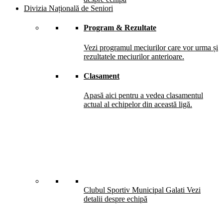
Divizia Națională de Seniori
Program & Rezultate
Vezi programul meciurilor care vor urma și
rezultatele meciurilor anterioare.
Clasament
Apasă aici pentru a vedea clasamentul
actual al echipelor din această ligă.
Clubul Sportiv Municipal Galati
Vezi
detalii despre echipă