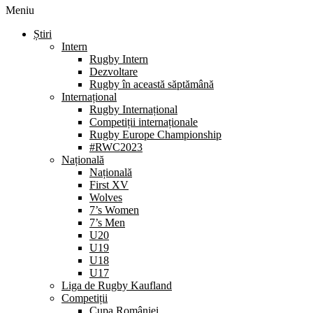
Meniu
Știri
Intern
Rugby Intern
Dezvoltare
Rugby în această săptămână
Internațional
Rugby Internațional
Competiții internaționale
Rugby Europe Championship
#RWC2023
Națională
Națională
First XV
Wolves
7’s Women
7’s Men
U20
U19
U18
U17
Liga de Rugby Kaufland
Competiții
Cupa României