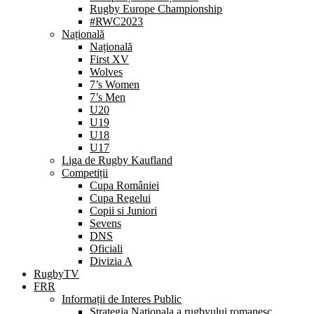
Rugby Europe Championship
#RWC2023
Națională
Națională
First XV
Wolves
7’s Women
7’s Men
U20
U19
U18
U17
Liga de Rugby Kaufland
Competiții
Cupa României
Cupa Regelui
Copii si Juniori
Sevens
DNS
Oficiali
Divizia A
RugbyTV
FRR
Informații de Interes Public
Strategia Nationala a rugbyului romanesc