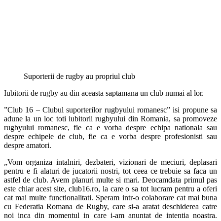
Suporterii de rugby au propriul club
Iubitorii de rugby au din aceasta saptamana un club numai al lor.
”Club 16 – Clubul suporterilor rugbyului romanesc” isi propune sa
adune la un loc toti iubitorii rugbyului din Romania, sa promoveze
rugbyului romanesc, fie ca e vorba despre echipa nationala sau
despre echipele de club, fie ca e vorba despre profesionisti sau
despre amatori.
„Vom organiza intalniri, dezbateri, vizionari de meciuri, deplasari
pentru e fi alaturi de jucatorii nostri, tot ceea ce trebuie sa faca un
astfel de club. Avem planuri multe si mari. Deocamdata primul pas
este chiar acest site, club16.ro, la care o sa tot lucram pentru a oferi
cat mai multe functionalitati. Speram intr-o colaborare cat mai buna
cu Federatia Romana de Rugby, care si-a aratat deschiderea catre
noi inca din momentul in care i-am anuntat de intentia noastra.