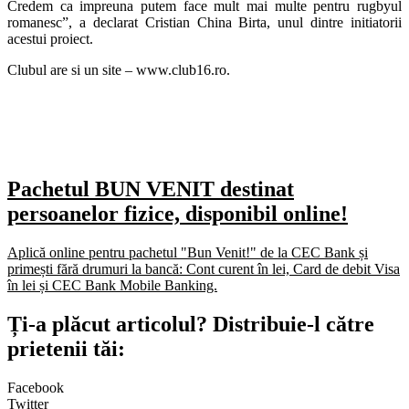
Credem ca impreuna putem face mult mai multe pentru rugbyul
romanesc”, a declarat Cristian China Birta, unul dintre initiatorii
acestui proiect.
Clubul are si un site – www.club16.ro.
Pachetul BUN VENIT destinat
persoanelor fizice, disponibil online!
Aplică online pentru pachetul "Bun Venit!" de la CEC Bank și
primești fără drumuri la bancă: Cont curent în lei, Card de debit Visa
în lei și CEC Bank Mobile Banking.​
Ți-a plăcut articolul? Distribuie-l către
prietenii tăi:
Facebook
Twitter