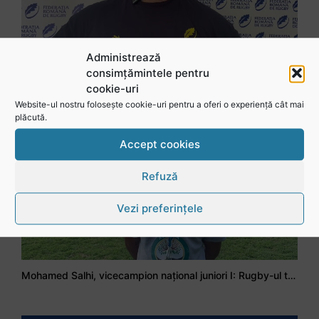
Administrează
consimțămintele pentru
Stejarul Iulian Hartig: A fost un turneu care a unit mai mult echipa
cookie-uri
Website-ul nostru folosește cookie-uri pentru a oferi o experiență cât mai
plăcută.
Accept cookies
Refuză
Vezi preferințele
Mohamed Salhi, vicecampion național juniori I: Rugby-ul te învață să accepți și înfrângerile