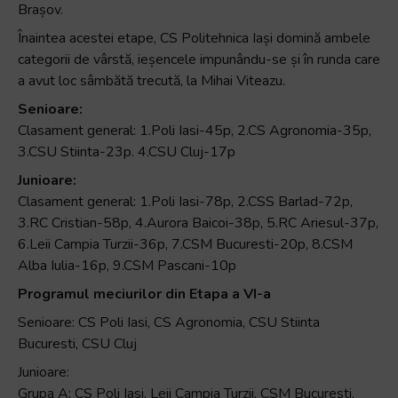
Brașov.
Înaintea acestei etape, CS Politehnica Iași domină ambele
categorii de vârstă, ieșencele impunându-se și în runda care
a avut loc sâmbătă trecută, la Mihai Viteazu.
Senioare:
Clasament general: 1.Poli Iasi-45p, 2.CS Agronomia-35p,
3.CSU Stiinta-23p. 4.CSU Cluj-17p
Junioare:
Clasament general: 1.Poli Iasi-78p, 2.CSS Barlad-72p,
3.RC Cristian-58p, 4.Aurora Baicoi-38p, 5.RC Ariesul-37p,
6.Leii Campia Turzii-36p, 7.CSM Bucuresti-20p, 8.CSM
Alba Iulia-16p, 9.CSM Pascani-10p
Programul meciurilor din Etapa a VI-a
Senioare: CS Poli Iasi, CS Agronomia, CSU Stiinta
Bucuresti, CSU Cluj
Junioare:
Grupa A: CS Poli Iasi, Leii Campia Turzii, CSM Bucuresti,