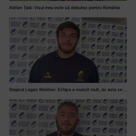
Adrian Țală: Visul meu este să debutez pentru România
Stejarul Logan Weidner: Echipa a muncit mult, iar asta se va vedea în meciurile de la Nations Cup