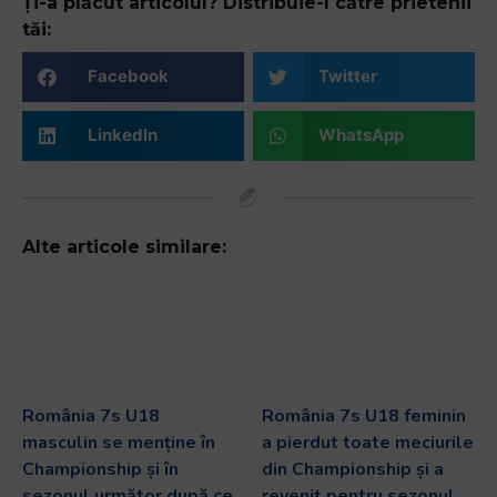
Ți-a plăcut articolul? Distribuie-l către prietenii
tăi:
Facebook
Twitter
LinkedIn
WhatsApp
Alte articole similare:
România 7s U18
România 7s U18 feminin
masculin se menține în
a pierdut toate meciurile
Championship și în
din Championship și a
sezonul următor după ce
revenit pentru sezonul