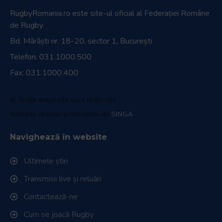
RugbyRomania.ro
este site-ul oficial al Federației Române
de Rugby.
Bd. Mărăști nr. 18-20, sector 1, București
Telefon:
031.1000.500
Fax: 031.1000.400
© Toate drepturile sunt rezervate.
Website realizat și întreținut de
SINGA
Navighează în website
Ultimele știri
Transmisii live și reluări
Contactează-ne
Cum se joacă Rugby