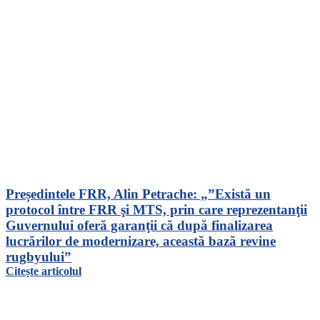
Președintele FRR, Alin Petrache: „”Există un
protocol între FRR şi MTS, prin care reprezentanţii
Guvernului oferă garanţii că după finalizarea
lucrărilor de modernizare, această bază revine
rugbyului”
Citește articolul