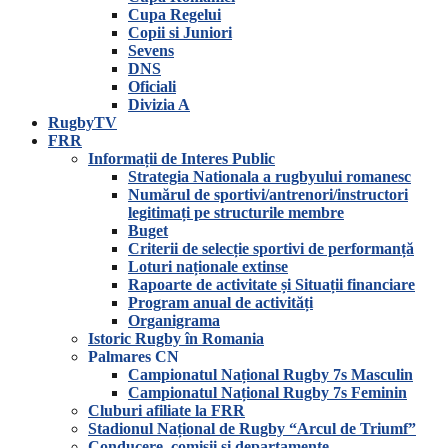
Cupa Regelui
Copii si Juniori
Sevens
DNS
Oficiali
Divizia A
RugbyTV
FRR
Informații de Interes Public
Strategia Nationala a rugbyului romanesc
Numărul de sportivi/antrenori/instructori
legitimați pe structurile membre
Buget
Criterii de selecție sportivi de performanță
Loturi naționale extinse
Rapoarte de activitate și Situații financiare
Program anual de activități
Organigrama
Istoric Rugby în Romania
Palmares CN
Campionatul Național Rugby 7s Masculin
Campionatul Național Rugby 7s Feminin
Cluburi afiliate la FRR
Stadionul Național de Rugby “Arcul de Triumf”
Conducere, comisii și departamente