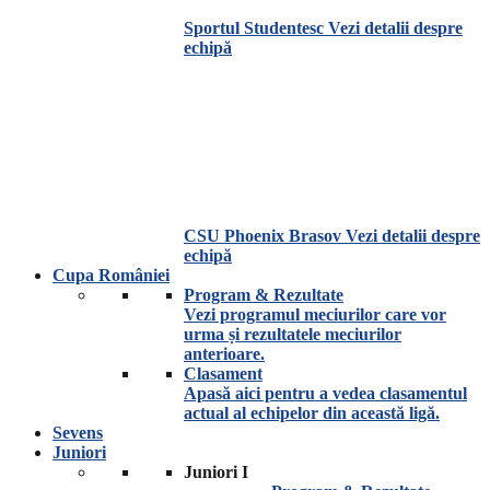
Sportul Studentesc
Vezi detalii despre
echipă
CSU Phoenix Brasov
Vezi detalii despre
echipă
Cupa României
Program & Rezultate
Vezi programul meciurilor care vor
urma și rezultatele meciurilor
anterioare.
Clasament
Apasă aici pentru a vedea clasamentul
actual al echipelor din această ligă.
Sevens
Juniori
Juniori I