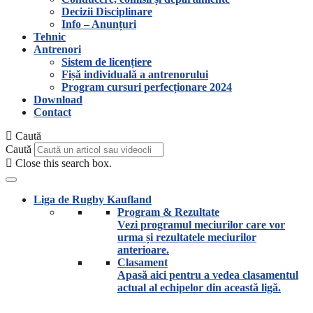
Decizii Disciplinare
Info – Anunțuri
Tehnic
Antrenori
Sistem de licențiere
Fișă individuală a antrenorului
Program cursuri perfecționare 2024
Download
Contact
Caută
Caută
Close this search box.
Liga de Rugby Kaufland
Program & Rezultate
Vezi programul meciurilor care vor
urma și rezultatele meciurilor
anterioare.
Clasament
Apasă aici pentru a vedea clasamentul
actual al echipelor din această ligă.