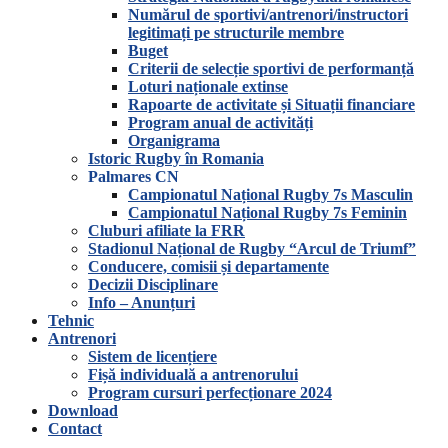
Numărul de sportivi/antrenori/instructori
legitimați pe structurile membre
Buget
Criterii de selecție sportivi de performanță
Loturi naționale extinse
Rapoarte de activitate și Situații financiare
Program anual de activități
Organigrama
Istoric Rugby în Romania
Palmares CN
Campionatul Național Rugby 7s Masculin
Campionatul Național Rugby 7s Feminin
Cluburi afiliate la FRR
Stadionul Național de Rugby “Arcul de Triumf”
Conducere, comisii și departamente
Decizii Disciplinare
Info – Anunțuri
Tehnic
Antrenori
Sistem de licențiere
Fișă individuală a antrenorului
Program cursuri perfecționare 2024
Download
Contact