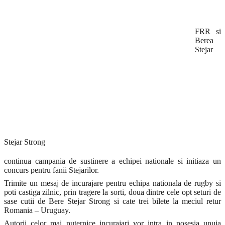
FRR si
Berea
Stejar
Stejar Strong
continua campania de sustinere a echipei nationale si initiaza un
concurs pentru fanii Stejarilor.
Trimite un mesaj de incurajare pentru echipa nationala de rugby si
poti castiga zilnic, prin tragere la sorti, doua dintre cele opt seturi de
sase cutii de Bere Stejar Strong si cate trei bilete la meciul retur
Romania – Uruguay.
Autorii celor mai puternice incurajari vor intra in posesia unuia