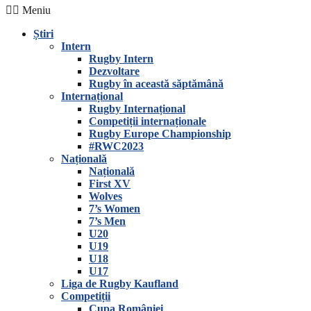
Meniu
Știri
Intern
Rugby Intern
Dezvoltare
Rugby în această săptămână
Internațional
Rugby Internațional
Competiții internaționale
Rugby Europe Championship
#RWC2023
Națională
Națională
First XV
Wolves
7’s Women
7’s Men
U20
U19
U18
U17
Liga de Rugby Kaufland
Competiții
Cupa României