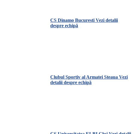
CS Dinamo Bucuresti
Vezi detalii
despre echipă
Clubul Sportiv al Armatei Steaua
Vezi
detalii despre echipă
CS Universitatea ELBI Cluj
Vezi detalii