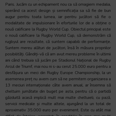
Paris. Jucăm cu un echipament nou ca să omagiem medalia,
sperând ca acest design și semnificația sa să fie de bun
augur pentru toata lumea, iar pentru jucători să fie o
modalitate de impulsionare în eforturile lor de a obține o
nouă calificare la Rugby World Cup. Obiectul principal este
o nouă calificare la Rugby World Cup, să demonstrăm că
rugbyul are rezultate, că suntem capabili de performanțe.
Suntem mereu alături de jucători, însă în măsura propriilor
posibilități. Gândiți-vă că am avut mereu probleme în ultimii
ani când trebuia să jucăm pe Stadionul Național de Rugby
Arcul de Triumf, mai nou ni s-au cerut 25.000 euro pentru a
desfășura un meci din Rugby Europe Championship, la un
asemenea preț nu avem cum să ne permitem organizarea a
13 meciuri internaționale câte avem anual, ar însemna să
cheltuim jumătate din buget pe asta, pentru că o partidă
găzduită acasă implică mult mai multe cheltuieli, cu pază,
servicii medicale și multe altele, ajungând la un total de
aproximativ 35.000 euro per eveniment. Este cu atât mai