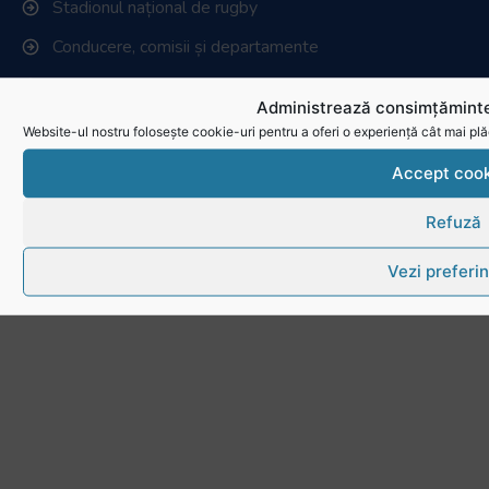
Stadionul național de rugby
Conducere, comisii și departamente
Info - Anunțuri
Administrează consimțăminte
Website-ul nostru folosește cookie-uri pentru a oferi o experiență cât mai plă
Link-uri utile
Accept cook
Download
Refuză
Politica de utilizare cookies
Vezi preferin