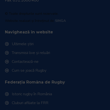
Fax: 031.1000.400
© Toate drepturile sunt rezervate.
Website realizat și întreținut de
SINGA
Navighează în website
Ultimele știri
Transmisii live și reluări
Contactează-ne
Cum se joacă Rugby
Federația Româna de Rugby
Istoric rugby în România
Cluburi afiliate la FRR