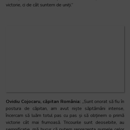
victorie, ci de cât suntem de uniți.”
Ovidiu Cojocaru, căpitan România:
„Sunt onorat să fiu în
postura de căpitan, am avut niște săptămâni intense,
încercam să luăm totul pas cu pas și să obținem o primă
victorie cât mai frumoasă. Tricourile sunt deosebite, au
semnificație, mă bucur că putem reprezenta numele celor