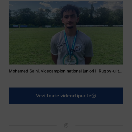
Mohamed Salhi, vicecampion național juniori I: Rugby-ul te învață să accepți și înfrângerile
Vezi toate videoclipurile