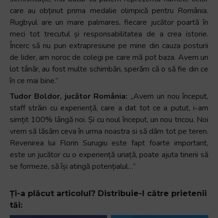
care au obținut prima medalie olimpică pentru România.
Rugbyul are un mare palmares, fiecare jucător poartă în
meci tot trecutul și responsabilitatea de a crea istorie.
Încerc să nu pun extrapresiune pe mine din cauza posturii
de lider, am noroc de colegi pe care mă pot baza. Avem un
lot tânăr, au fost multe schimbări, sperăm că o să fie din ce
în ce mai bine.”
Tudor Boldor, jucător România:
„Avem un nou început,
staff străin cu experiență, care a dat tot ce a putut, i-am
simțit 100% lângă noi. Și cu noul început, un nou tricou. Noi
vrem să lăsăm ceva în urma noastra si să dăm tot pe teren.
Revenirea lui Florin Surugiu este fapt foarte important,
este un jucător cu o experiență uriață, poate ajuta tinerii să
se formeze, să își atingă potențialul…”
Ți-a plăcut articolul? Distribuie-l către prietenii
tăi: