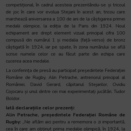
competițional, în cadrul acesteia prezentându-se și tricoul
+
de joc în care vor evolua Stejarii în acest an, tricou care
/".
marchează aniversarea a 100 de ani de la câștigarea primei
This
medalii olimpice, la ediția de la Paris din 1924. Noul
shortcut
echipament are drept element vizual principal cifra 100
activates
compusă din numărul 1 și medalia (față-verso) de bronz
the
câștigată în 1924, iar pe spate, în zona numărului se află
screen
scrise numele celor ce au făcut parte din echipa care
reader
cucerea acea medalie.
to
help
La conferința de presă au participat președintele Federației
you
Române de Rugby, Alin Petrache, antrenorul principal al
navigate
României, David Gerard, căpitanul Stejarilor, Ovidiu
and
Cojocaru și unul dintre cei mai experimentați jucătări, Tudor
interact
Boldor.
with
Iată declarațiile celor prezenți:
the
Alin Petrache, președintele Federației Române de
content.
Rugby:
„Ne aflăm aici pentru a rememora o zi importantă,
cea în care am obținut prima medalie olimpică, în 1924, la