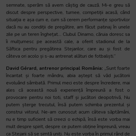
semnate, sperăm să avem câștig de cauză. Mi-e greu să
discut despre perspective, turnee, competiții acasă, când
situația e așa cum e, cum să cerem performanțe sportivilor
dacă nu au condiții de pregătire, am făcut patinaj în unele
zile pe un teren înghețat… Clubul Dinamo, căruia doresc sa
îi mulțumesc pe această cale, a oferit stadionul de la
Săftica pentru pregătirea Stejarilor, care au și fost de
câteva ori acolo și s-au antrenat alături de fotbaliști.”
David Gérard, antrenor principal România:
„Sunt foarte
încantat și foarte mândru, abia aștept să văd jucătorii
evoluând sâmbată. Primul meci este despre încredere, mai
ales că această nouă experiență împreună a fost o
provocare pentru noi toti, staff și jucători deopotrivă, Nu
putem șterge trecutul, însă putem schimba prezentul și
construi viitorul. Ne-am cunoscut acum câteva săptămâni,
nu e timp suficient să creezi o echipă, însă este vorba mai
mult despre spirit, despre ce putem obține împreună, vreau
ca Stejarii să se simtă uniți. Nu este vorba în primul rând de