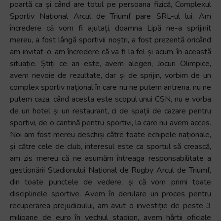
poartă ca și când are totul pe persoana fizică, Complexul
Sportiv Național Arcul de Triumf pare SRL-ul lui. Am
încredere că vom fi ajutați, doamna Lipă ne-a sprijinit
mereu, a fost lângă sportivii noștri, a fost prezentă oricând
am invitat-o, am încredere că va fi la fel și acum, în această
situație. Știți ce an este, avem alegeri, Jocuri Olimpice,
avem nevoie de rezultate, dar și de sprijin, vorbim de un
complex sportiv național în care nu ne putem antrena, nu ne
putem caza, când acesta este scopul unui CSN, nu e vorba
de un hotel și un restaurant, ci de spații de cazare pentru
sportivi, de o cantină pentru sportivi, la care nu avem acces.
Noi am fost mereu deschiși către toate echipele naționale,
și către cele de club, interesul este ca sportul să crească,
am zis mereu că ne asumăm întreaga responsabilitate a
gestionării Stadionului Național de Rugby Arcul de Triumf,
din toate punctele de vedere, și că vom primi toate
disciplinele sportive. Avem în derulare un proces pentru
recuperarea prejudiciului, am avut o investiție de peste 3
milioane de euro în vechiul stadion, avem hârtii oficiale