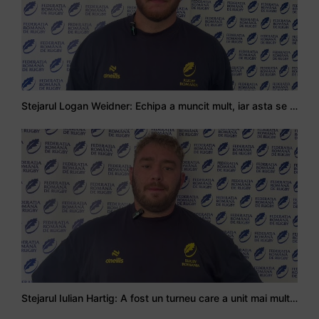
Stejarul Logan Weidner: Echipa a muncit mult, iar asta se va vedea în meciurile de la Nations Cup
Stejarul Iulian Hartig: A fost un turneu care a unit mai mult echipa