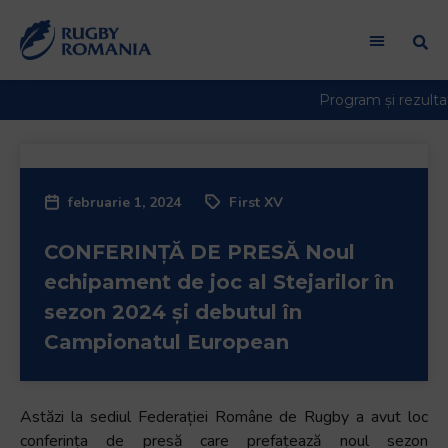
Welcome
to
All
in
One
Accessibility
screen
reader.
februarie 1, 2024
First XV
To
start
CONFERINȚĂ DE PRESĂ Noul
the
All
echipament de joc al Stejarilor în
in
sezon 2024 și debutul în
One
Campionatul European
Accessibility
screen
reader,
Astăzi la sediul Federației Române de Rugby a avut loc
press
conferința de presă care prefațează noul sezon
"Ctrl