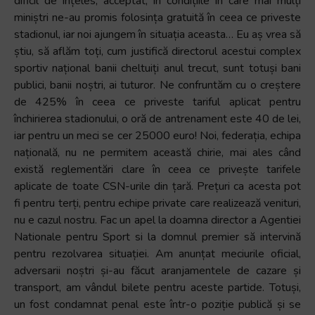
dificil de înțeles, acceptat, în condițiile în care mai mulți
miniștri ne-au promis folosința gratuită în ceea ce priveste
stadionul, iar noi ajungem în situația aceasta… Eu aș vrea să
știu, să aflăm toți, cum justifică directorul acestui complex
sportiv național banii cheltuiți anul trecut, sunt totuși bani
publici, banii noștri, ai tuturor. Ne confruntăm cu o creștere
de 425% în ceea ce priveste tariful aplicat pentru
închirierea stadionului, o oră de antrenament este 40 de lei,
iar pentru un meci se cer 25000 euro! Noi, federația, echipa
națională, nu ne permitem această chirie, mai ales când
există reglementări clare în ceea ce privește tarifele
aplicate de toate CSN-urile din țară. Prețuri ca acesta pot
fi pentru terți, pentru echipe private care realizează venituri,
nu e cazul nostru. Fac un apel la doamna director a Agentiei
Nationale pentru Sport si la domnul premier să intervină
pentru rezolvarea situației. Am anunțat meciurile oficial,
adversarii noștri și-au făcut aranjamentele de cazare și
transport, am vândul bilete pentru aceste partide. Totuși,
un fost condamnat penal este într-o poziție publică și se