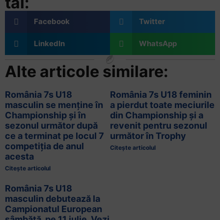
tăi:
Facebook
Twitter
LinkedIn
WhatsApp
Alte articole similare:
România 7s U18
România 7s U18 feminin
masculin se menține în
a pierdut toate meciurile
Championship și în
din Championship și a
sezonul următor după
revenit pentru sezonul
ce a terminat pe locul 7
următor în Trophy
competiția de anul
Citește articolul
acesta
Citește articolul
România 7s U18
masculin debutează la
Campionatul European
sâmbătă, pe 11 iulie. Vezi