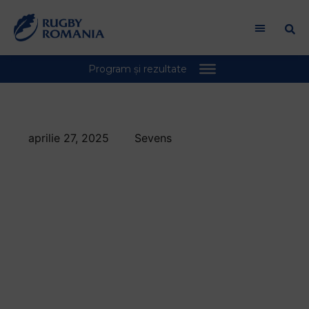
aprilie 27, 2025
Sevens
CS Politehnica Iași și
CSM Unirea Alba
Iulia au câștigat
etapa a doua a CN
rugby 7s feminin de
la Câmpia Turzii