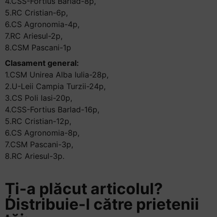
4.CSS-Fortius Barlad-8p,
5.RC Cristian-6p,
6.CS Agronomia-4p,
7.RC Ariesul-2p,
8.CSM Pascani-1p
Clasament general:
1.CSM Unirea Alba Iulia-28p,
2.U-Leii Campia Turzii-24p,
3.CS Poli Iasi-20p,
4.CSS-Fortius Barlad-16p,
5.RC Cristian-12p,
6.CS Agronomia-8p,
7.CSM Pascani-3p,
8.RC Ariesul-3p.
Ți-a plăcut articolul?
Distribuie-l către prietenii