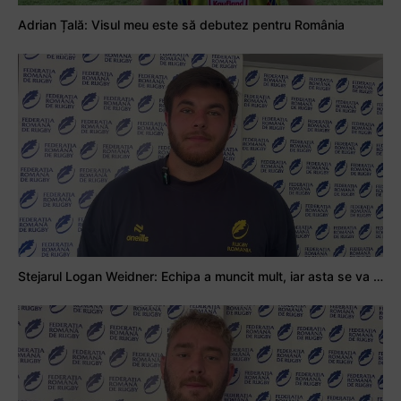
Adrian Țală: Visul meu este să debutez pentru România
Stejarul Logan Weidner: Echipa a muncit mult, iar asta se va vedea în meciurile de la Nations Cup