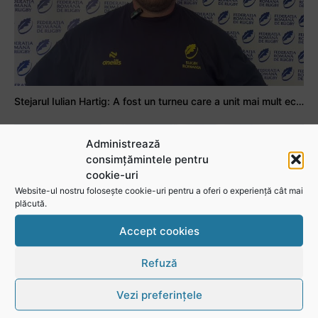
Stejarul Iulian Hartig: A fost un turneu care a unit mai mult echipa
Administrează
consimțămintele pentru
cookie-uri
Website-ul nostru folosește cookie-uri pentru a oferi o experiență cât mai
plăcută.
Accept cookies
Refuză
Vezi preferințele
Mohamed Salhi, vicecampion național juniori I: Rugby-ul te învață să accepți și înfrângerile