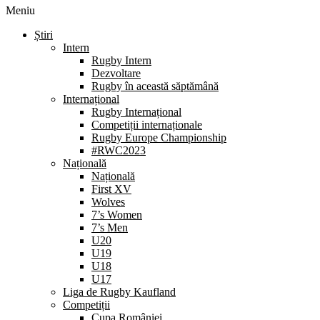
Meniu
Știri
Intern
Rugby Intern
Dezvoltare
Rugby în această săptămână
Internațional
Rugby Internațional
Competiții internaționale
Rugby Europe Championship
#RWC2023
Națională
Națională
First XV
Wolves
7’s Women
7’s Men
U20
U19
U18
U17
Liga de Rugby Kaufland
Competiții
Cupa României