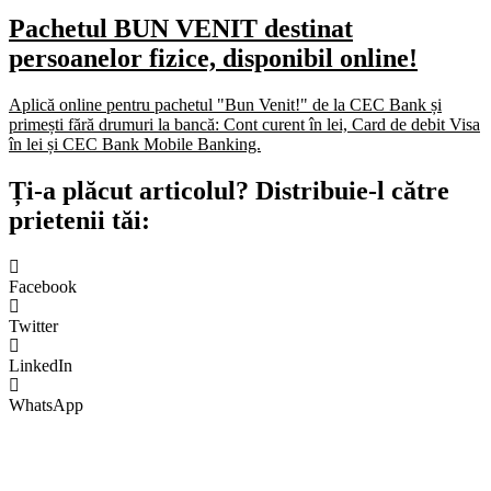
Pachetul BUN VENIT destinat
persoanelor fizice, disponibil online!
Aplică online pentru pachetul "Bun Venit!" de la CEC Bank și
primești fără drumuri la bancă: Cont curent în lei, Card de debit Visa
în lei și CEC Bank Mobile Banking.​
Ți-a plăcut articolul? Distribuie-l către
prietenii tăi:
Facebook
Twitter
LinkedIn
WhatsApp