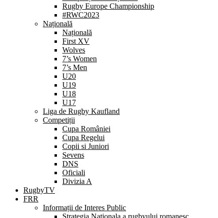
Rugby Europe Championship
#RWC2023
Națională
Națională
First XV
Wolves
7’s Women
7’s Men
U20
U19
U18
U17
Liga de Rugby Kaufland
Competiții
Cupa României
Cupa Regelui
Copii si Juniori
Sevens
DNS
Oficiali
Divizia A
RugbyTV
FRR
Informații de Interes Public
Strategia Nationala a rugbyului romanesc