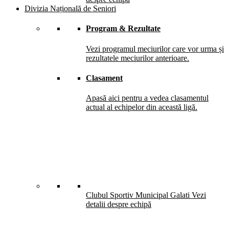
Divizia Națională de Seniori
Program & Rezultate
Vezi programul meciurilor care vor urma și
rezultatele meciurilor anterioare.
Clasament
Apasă aici pentru a vedea clasamentul
actual al echipelor din această ligă.
Clubul Sportiv Municipal Galati
Vezi
detalii despre echipă