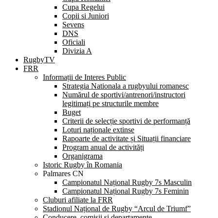
Cupa Regelui
Copii si Juniori
Sevens
DNS
Oficiali
Divizia A
RugbyTV
FRR
Informații de Interes Public
Strategia Nationala a rugbyului romanesc
Numărul de sportivi/antrenori/instructori
legitimați pe structurile membre
Buget
Criterii de selecție sportivi de performanță
Loturi naționale extinse
Rapoarte de activitate și Situații financiare
Program anual de activități
Organigrama
Istoric Rugby în Romania
Palmares CN
Campionatul Național Rugby 7s Masculin
Campionatul Național Rugby 7s Feminin
Cluburi afiliate la FRR
Stadionul Național de Rugby “Arcul de Triumf”
Conducere, comisii și departamente