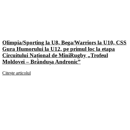
Olimpia/Sporting la U8, Bega/Warriors la U10, CSS
Gura Humorului la U12, pe primul loc la etapa
Circuitului Național de MiniRugby „Trofeul
Moldovei – Brândușa Andronic”
Citește articolul