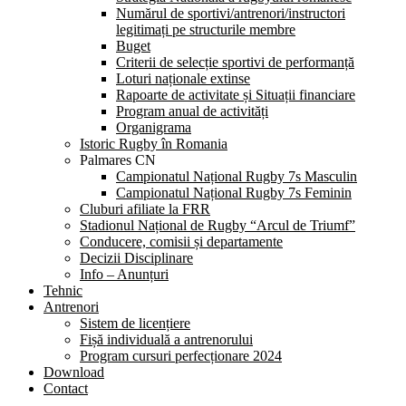
Numărul de sportivi/antrenori/instructori
legitimați pe structurile membre
Buget
Criterii de selecție sportivi de performanță
Loturi naționale extinse
Rapoarte de activitate și Situații financiare
Program anual de activități
Organigrama
Istoric Rugby în Romania
Palmares CN
Campionatul Național Rugby 7s Masculin
Campionatul Național Rugby 7s Feminin
Cluburi afiliate la FRR
Stadionul Național de Rugby “Arcul de Triumf”
Conducere, comisii și departamente
Decizii Disciplinare
Info – Anunțuri
Tehnic
Antrenori
Sistem de licențiere
Fișă individuală a antrenorului
Program cursuri perfecționare 2024
Download
Contact