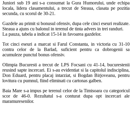
Juniori sub 19 ani s-a consumat la Gura Humorului, unde echipa
locala, lidera clasamentului, a trecut de Steaua, clasata pe pozitia
secunda, cu scorul de 30-21.
Gazdele au primit si bonusul ofensiv, dupa cele cinci eseuri realizate.
Steaua a ajuns cu balonul in terenul de tinta advers in trei randuri.
La pauza, tabela a indicat 15-14 in favoarea gazdelor.
Tot cinci eseuri a marcat si Farul Constanta, in victoria cu 31-10
contra celor de la Barlad, suficient pentru ca dobrogenii sa
acumuleze punctul bonus ofensiv.
Olimpia Bucuresti a trecut de LPS Focsani cu 41-14, bucurestenii
reusind sapte incercari. Ei s-au evidentiat si la capitolul indisciplina,
Don Eduard, pentru placaj intarziat, si Bogdan Birjoveanu, pentru
lovitura cu pumnul, fiind eliminati cu cartonas galben.
Baia Mare s-a impus pe terenul celor de la Timisoara cu categoricul
scor de 46-0. Rezultatul s-a conturat dupa opt incercari ale
maramuresenilor.