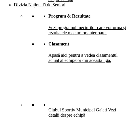
Divizia Națională de Seniori
Program & Rezultate
Vezi programul meciurilor care vor urma și
rezultatele meciurilor anterioare.
Clasament
Apasă aici pentru a vedea clasamentul
actual al echipelor din această ligă.
Clubul Sportiv Municipal Galati
Vezi
detalii despre echipă