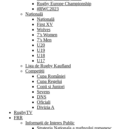
Rugby Europe Championship
#RWC2023
Națională
Națională
First XV
Wolves
7’s Women
7’s Men
U20
U19
U18
U17
Liga de Rugby Kaufland
Competiții
Cupa României
Cupa Regelui
Copii si Juniori
Sevens
DNS
Oficiali
Divizia A
RugbyTV
FRR
Informații de Interes Public
Strategia Nationala a rugbyului romanesc