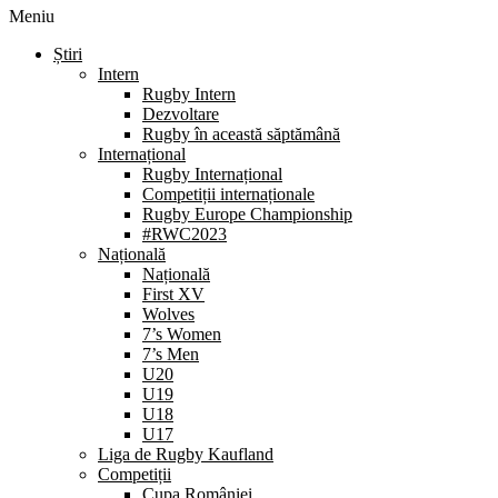
Meniu
Știri
Intern
Rugby Intern
Dezvoltare
Rugby în această săptămână
Internațional
Rugby Internațional
Competiții internaționale
Rugby Europe Championship
#RWC2023
Națională
Națională
First XV
Wolves
7’s Women
7’s Men
U20
U19
U18
U17
Liga de Rugby Kaufland
Competiții
Cupa României