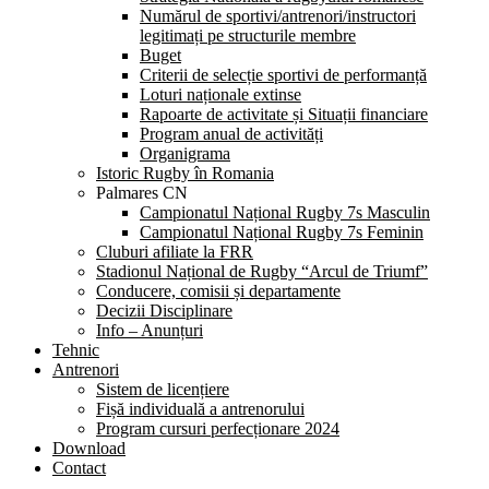
Numărul de sportivi/antrenori/instructori
legitimați pe structurile membre
Buget
Criterii de selecție sportivi de performanță
Loturi naționale extinse
Rapoarte de activitate și Situații financiare
Program anual de activități
Organigrama
Istoric Rugby în Romania
Palmares CN
Campionatul Național Rugby 7s Masculin
Campionatul Național Rugby 7s Feminin
Cluburi afiliate la FRR
Stadionul Național de Rugby “Arcul de Triumf”
Conducere, comisii și departamente
Decizii Disciplinare
Info – Anunțuri
Tehnic
Antrenori
Sistem de licențiere
Fișă individuală a antrenorului
Program cursuri perfecționare 2024
Download
Contact