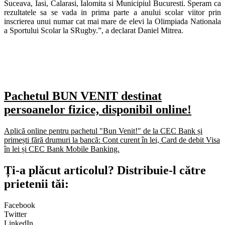
Suceava, Iasi, Calarasi, Ialomita si Municipiul Bucuresti. Speram ca
rezultatele sa se vada in prima parte a anului scolar viitor prin
inscrierea unui numar cat mai mare de elevi la Olimpiada Nationala
a Sportului Scolar la SRugby.”, a declarat Daniel Mitrea.
Pachetul BUN VENIT destinat
persoanelor fizice, disponibil online!
Aplică online pentru pachetul "Bun Venit!" de la CEC Bank și
primești fără drumuri la bancă: Cont curent în lei, Card de debit Visa
în lei și CEC Bank Mobile Banking.​
Ți-a plăcut articolul? Distribuie-l către
prietenii tăi:
Facebook
Twitter
LinkedIn