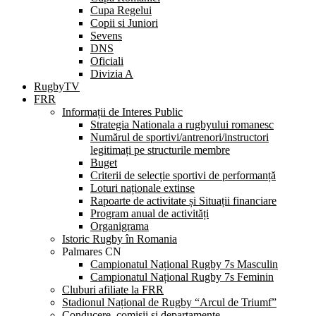
Cupa Regelui
Copii si Juniori
Sevens
DNS
Oficiali
Divizia A
RugbyTV
FRR
Informații de Interes Public
Strategia Nationala a rugbyului romanesc
Numărul de sportivi/antrenori/instructori
legitimați pe structurile membre
Buget
Criterii de selecție sportivi de performanță
Loturi naționale extinse
Rapoarte de activitate și Situații financiare
Program anual de activități
Organigrama
Istoric Rugby în Romania
Palmares CN
Campionatul Național Rugby 7s Masculin
Campionatul Național Rugby 7s Feminin
Cluburi afiliate la FRR
Stadionul Național de Rugby “Arcul de Triumf”
Conducere, comisii și departamente