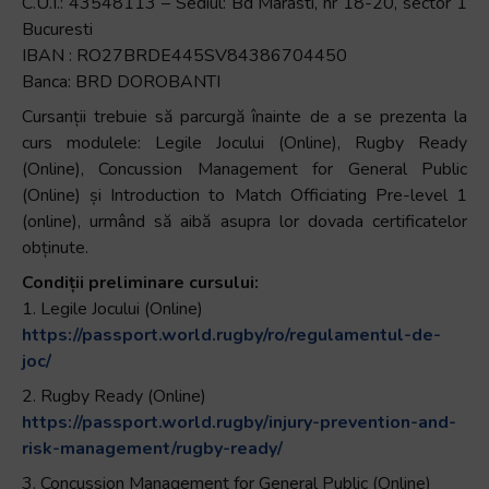
C.U.I.: 43548113 – Sediul: Bd Marasti, nr 18-20, sector 1
Bucuresti
IBAN : RO27BRDE445SV84386704450
Banca: BRD DOROBANTI
Cursanții trebuie să parcurgă înainte de a se prezenta la
curs modulele: Legile Jocului (Online), Rugby Ready
(Online), Concussion Management for General Public
(Online) și Introduction to Match Officiating Pre-level 1
(online), urmând să aibă asupra lor dovada certificatelor
obținute.
Condiții preliminare cursului:
1. Legile Jocului (Online)
https://passport.world.rugby/ro/regulamentul-de-
joc/
2. Rugby Ready (Online)
https://passport.world.rugby/injury-prevention-and-
risk-management/rugby-ready/
3. Concussion Management for General Public (Online)