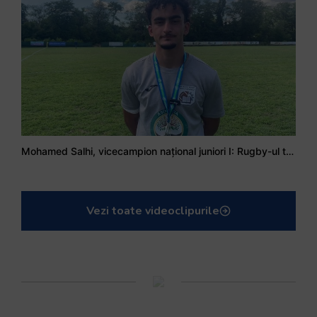
Mohamed Salhi, vicecampion național juniori I: Rugby-ul te învață să accepți și înfrângerile
Vezi toate videoclipurile