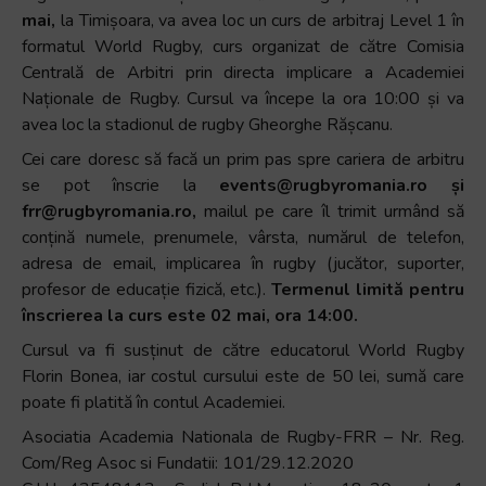
mai,
la Timișoara, va avea loc un curs de arbitraj Level 1 în
formatul World Rugby, curs organizat de către Comisia
Centrală de Arbitri prin directa implicare a Academiei
Naționale de Rugby. Cursul va începe la ora 10:00 și va
avea loc la stadionul de rugby Gheorghe Rășcanu.
Cei care doresc să facă un prim pas spre cariera de arbitru
se pot înscrie la
events@rugbyromania.ro și
frr@rugbyromania.ro,
mailul pe care îl trimit urmând să
conțină numele, prenumele, vârsta, numărul de telefon,
adresa de email, implicarea în rugby (jucător, suporter,
profesor de educație fizică, etc.).
Termenul limită pentru
înscrierea la curs este 02 mai, ora 14:00.
Cursul va fi susținut de către educatorul World Rugby
Florin Bonea, iar costul cursului este de 50 lei, sumă care
poate fi platită în contul Academiei.
Asociatia Academia Nationala de Rugby-FRR – Nr. Reg.
Com/Reg Asoc si Fundatii: 101/29.12.2020