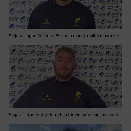
Stejarul Logan Weidner: Echipa a muncit mult, iar asta se va vedea în meciurile de la Nations Cup
Stejarul Iulian Hartig: A fost un turneu care a unit mai mult echipa