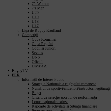
7’s Women
7’s Men
U20
U19
U18
U17
Liga de Rugby Kaufland
Competiții
Cupa României
Cupa Regelui
Copii si Juniori
Sevens
DNS
Oficiali
Divizia A
RugbyTV
FRR
Informații de Interes Public
Strategia Nationala a rugbyului romanesc
Numărul de sportivi/antrenori/instructori legitimați
Buget
Criterii de selecție sportivi de performanță
Loturi naționale extinse
Rapoarte de activitate și Situații financiare
Program anual de activități