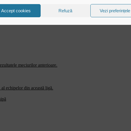
Accept cookies
Refuză
Vezi preferințele
zultatele meciurilor anterioare.
al echipelor din această ligă.
hipă