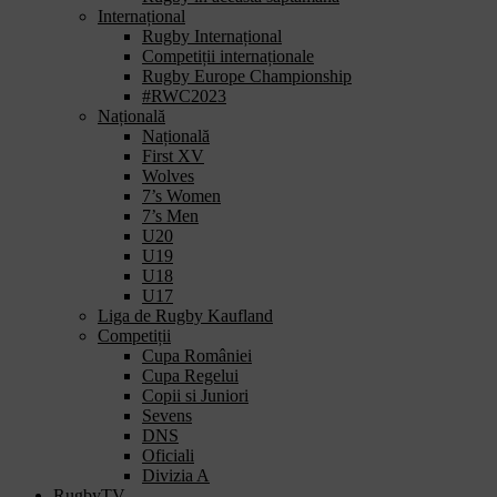
Internațional
Rugby Internațional
Competiții internaționale
Rugby Europe Championship
#RWC2023
Națională
Națională
First XV
Wolves
7’s Women
7’s Men
U20
U19
U18
U17
Liga de Rugby Kaufland
Competiții
Cupa României
Cupa Regelui
Copii si Juniori
Sevens
DNS
Oficiali
Divizia A
RugbyTV