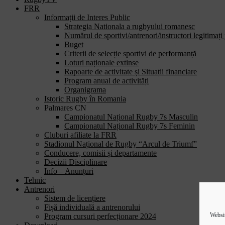
FRR
Informații de Interes Public
Strategia Nationala a rugbyului romanesc
Numărul de sportivi/antrenori/instructori legitimați
Buget
Criterii de selecție sportivi de performanță
Loturi naționale extinse
Rapoarte de activitate și Situații financiare
Program anual de activități
Organigrama
Istoric Rugby în Romania
Palmares CN
Campionatul Național Rugby 7s Masculin
Campionatul Național Rugby 7s Feminin
Cluburi afiliate la FRR
Stadionul Național de Rugby “Arcul de Triumf”
Conducere, comisii și departamente
Decizii Disciplinare
Info – Anunțuri
Tehnic
Antrenori
Sistem de licențiere
Fișă individuală a antrenorului
Websit
Program cursuri perfecționare 2024