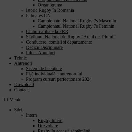
Organigrama
Istoric Rugby în Romania
Palmares CN
Campionatul Național Rugby 7s Masculin
Campionatul Național Rugby 7s Feminin
Cluburi afiliate la FRR
Stadionul Național de Rugby “Arcul de Triumf”
Conducere, comisii și departamente
Decizii Disciplinare
Info – Anunțuri
Tehnic
Antrenori
Sistem de licențiere
Fișă individuală a antrenorului
Program cursuri perfecționare 2024
Download
Contact
Meniu
Știri
Intern
Rugby Intern
Dezvoltare
Rugby în această săptămână