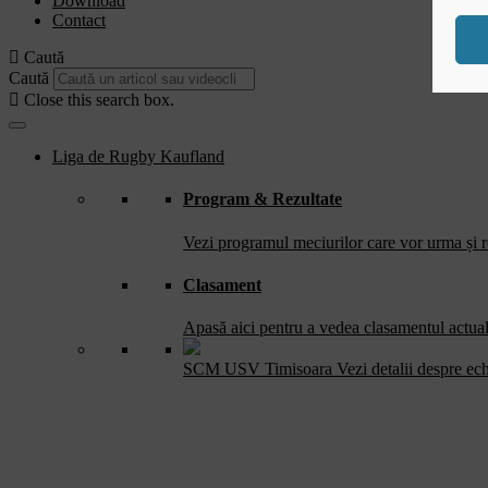
Download
Contact
Caută
Caută
Close this search box.
Liga de Rugby Kaufland
Program & Rezultate
Vezi programul meciurilor care vor urma și re
Clasament
Apasă aici pentru a vedea clasamentul actual 
SCM USV Timisoara
Vezi detalii despre ec