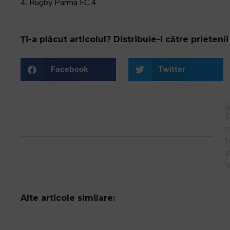
și
4. Rugby Parma FC 4
să
interacționați
cu
Ți-a plăcut articolul? Distribuie-l către prietenii 
conținutul.
Facebook
Twitter
Alte articole similare: