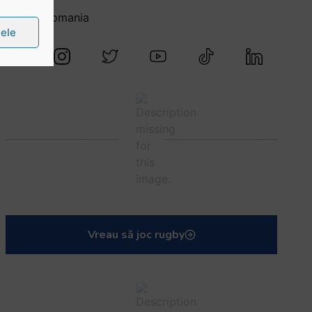
@rugbyromania
țele
Vreau să joc rugby