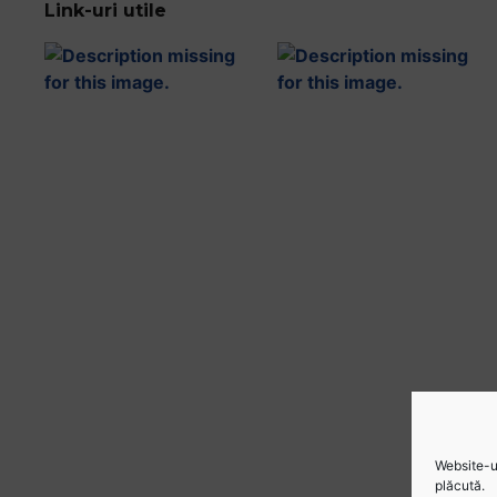
Link-uri utile
Website-ul
plăcută.