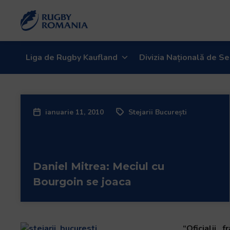
Bun
venit
la
cititorul
de
Liga de Rugby Kaufland
Divizia Națională de Se
ecran
All
in
One
ianuarie 11, 2010
Stejarii București
Accessibility
Pentru
a
porni
Daniel Mitrea: Meciul cu
cititorul
de
Bourgoin se joaca
ecran
All
in
One
“Oficialii 