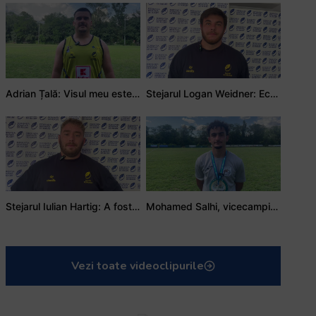
Adrian Țală: Visul meu este să debutez pentru România
Stejarul Logan Weidner: Echipa a muncit mult, iar asta se va vedea în meciurile de la Nations Cup
Stejarul Iulian Hartig: A fost un turneu care a unit mai mult echipa
Mohamed Salhi, vicecampion național juniori I: Rugby-ul te învață să accepți și înfrângerile
Vezi toate videoclipurile