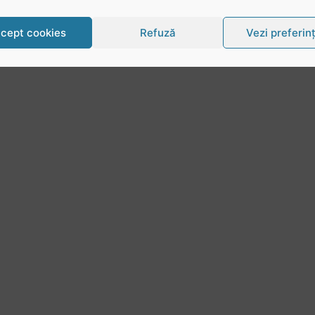
cept cookies
Refuză
Vezi preferin