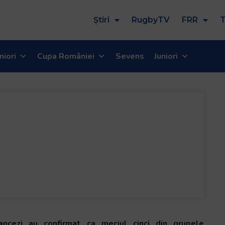
Știri
RugbyTV
FRR
T
niori
Cupa României
Sevens
Juniori
francezi au confirmat ca meciul cinci din grupele