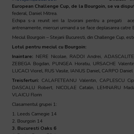
Accessibility,
European Challenge Cup, de la Bourgoin, se va disputa
apăsați
federal, Daniel Mitrea.
„Ctrl
Echipa s-a reunit ieri la Izvorani pentru a pregati a
+
antrenamente, miercuri urmand a se face deplasarea catre 
/”
Meciul Bourgoin – Stejarii Bucuresti, din Challenge Cup, este
Această
Lotul pentru meciul cu Bourgoin:
comandă
rapidă
Inaintare:
NERE Nicolae, RADOI Andrei, ADASCALITEI 
activează
ZEBEGA Bogdan, PUNGEA Horatiu, URSACHE Valentin,
cititorul
LUCACI Viorel, RUS Vasile, IANUS Daniel, CARPO Daniel
de
Treisferturi:
CALAFETEANU Valentin, CAPLESCU Cip
ecran
DASCALU Robert, NICOLAE Catalin, LEMNARU Madali
pentru
VLAICU Florin
a
Clasamentul grupei 1:
vă
ajuta
1. Leeds Carnegie 14
să
2. Bourgoin 14
navigați
3. Bucuresti Oaks 6