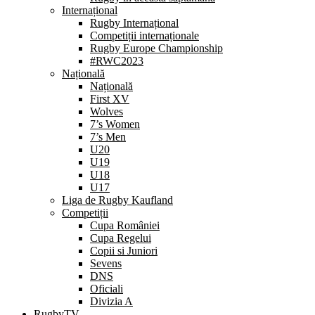
Internațional
Rugby Internațional
Competiții internaționale
Rugby Europe Championship
#RWC2023
Națională
Națională
First XV
Wolves
7’s Women
7’s Men
U20
U19
U18
U17
Liga de Rugby Kaufland
Competiții
Cupa României
Cupa Regelui
Copii si Juniori
Sevens
DNS
Oficiali
Divizia A
RugbyTV