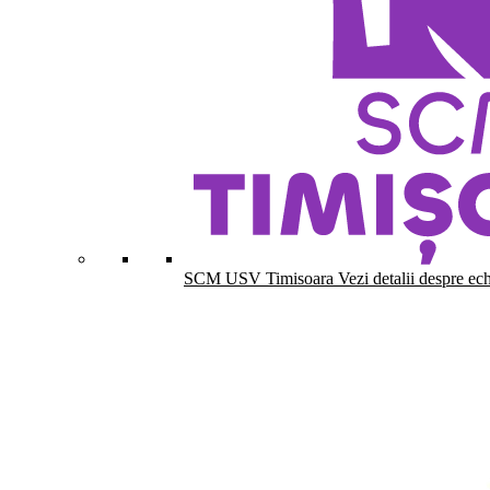
SCM USV Timisoara
Vezi detalii despre ec