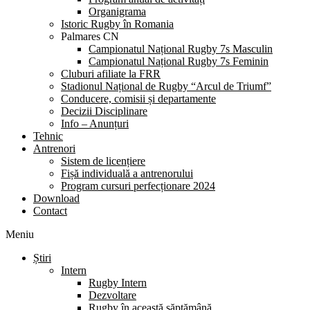
Organigrama
Istoric Rugby în Romania
Palmares CN
Campionatul Național Rugby 7s Masculin
Campionatul Național Rugby 7s Feminin
Cluburi afiliate la FRR
Stadionul Național de Rugby “Arcul de Triumf”
Conducere, comisii și departamente
Decizii Disciplinare
Info – Anunțuri
Tehnic
Antrenori
Sistem de licențiere
Fișă individuală a antrenorului
Program cursuri perfecționare 2024
Download
Contact
Meniu
Știri
Intern
Rugby Intern
Dezvoltare
Rugby în această săptămână