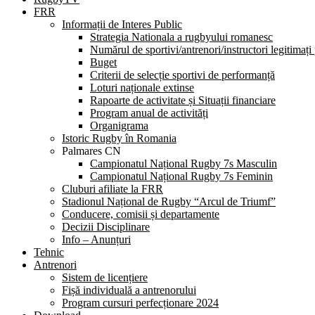
FRR
Informații de Interes Public
Strategia Nationala a rugbyului romanesc
Numărul de sportivi/antrenori/instructori legitimați
Buget
Criterii de selecție sportivi de performanță
Loturi naționale extinse
Rapoarte de activitate și Situații financiare
Program anual de activități
Organigrama
Istoric Rugby în Romania
Palmares CN
Campionatul Național Rugby 7s Masculin
Campionatul Național Rugby 7s Feminin
Cluburi afiliate la FRR
Stadionul Național de Rugby “Arcul de Triumf”
Conducere, comisii și departamente
Decizii Disciplinare
Info – Anunțuri
Tehnic
Antrenori
Sistem de licențiere
Fișă individuală a antrenorului
Program cursuri perfecționare 2024