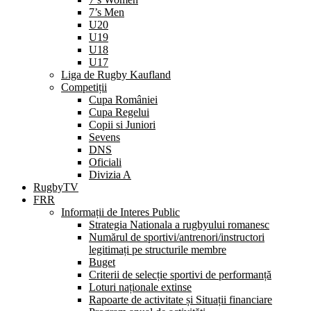
7’s Men
U20
U19
U18
U17
Liga de Rugby Kaufland
Competiții
Cupa României
Cupa Regelui
Copii si Juniori
Sevens
DNS
Oficiali
Divizia A
RugbyTV
FRR
Informații de Interes Public
Strategia Nationala a rugbyului romanesc
Numărul de sportivi/antrenori/instructori
legitimați pe structurile membre
Buget
Criterii de selecție sportivi de performanță
Loturi naționale extinse
Rapoarte de activitate și Situații financiare