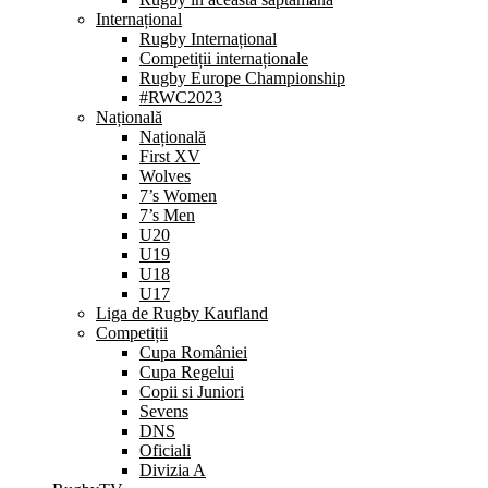
Internațional
Rugby Internațional
Competiții internaționale
Rugby Europe Championship
#RWC2023
Națională
Națională
First XV
Wolves
7’s Women
7’s Men
U20
U19
U18
U17
Liga de Rugby Kaufland
Competiții
Cupa României
Cupa Regelui
Copii si Juniori
Sevens
DNS
Oficiali
Divizia A