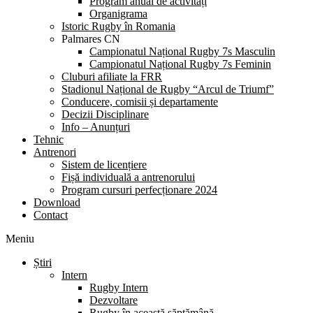
Program anual de activități
Organigrama
Istoric Rugby în Romania
Palmares CN
Campionatul Național Rugby 7s Masculin
Campionatul Național Rugby 7s Feminin
Cluburi afiliate la FRR
Stadionul Național de Rugby “Arcul de Triumf”
Conducere, comisii și departamente
Decizii Disciplinare
Info – Anunțuri
Tehnic
Antrenori
Sistem de licențiere
Fișă individuală a antrenorului
Program cursuri perfecționare 2024
Download
Contact
Meniu
Știri
Intern
Rugby Intern
Dezvoltare
Rugby în această săptămână