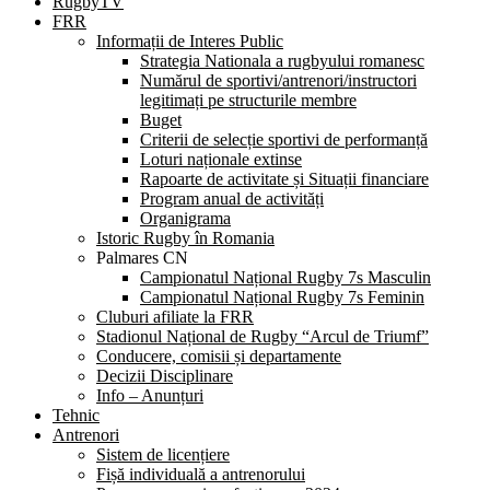
RugbyTV
FRR
Informații de Interes Public
Strategia Nationala a rugbyului romanesc
Numărul de sportivi/antrenori/instructori
legitimați pe structurile membre
Buget
Criterii de selecție sportivi de performanță
Loturi naționale extinse
Rapoarte de activitate și Situații financiare
Program anual de activități
Organigrama
Istoric Rugby în Romania
Palmares CN
Campionatul Național Rugby 7s Masculin
Campionatul Național Rugby 7s Feminin
Cluburi afiliate la FRR
Stadionul Național de Rugby “Arcul de Triumf”
Conducere, comisii și departamente
Decizii Disciplinare
Info – Anunțuri
Tehnic
Antrenori
Sistem de licențiere
Fișă individuală a antrenorului