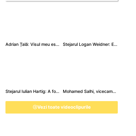
Adrian Țală: Visul meu este să debutez pentru România
Stejarul Logan Weidner: Echipa a muncit mult, iar asta se va vedea în meciurile de la Nations Cup
Stejarul Iulian Hartig: A fost un turneu care a unit mai mult echipa
Mohamed Salhi, vicecampion național juniori I: Rugby-ul te învață să accepți și înfrângerile
Vezi toate videoclipurile