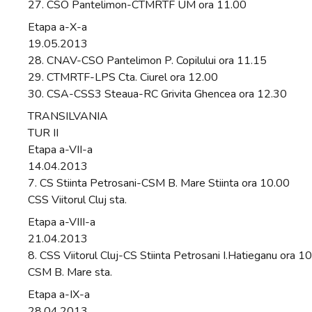
27. CSO Pantelimon-CTMRTF UM ora 11.00
Etapa a-X-a
19.05.2013
28. CNAV-CSO Pantelimon P. Copilului ora 11.15
29. CTMRTF-LPS Cta. Ciurel ora 12.00
30. CSA-CSS3 Steaua-RC Grivita Ghencea ora 12.30
TRANSILVANIA
TUR II
Etapa a-VII-a
14.04.2013
7. CS Stiinta Petrosani-CSM B. Mare Stiinta ora 10.00
CSS Viitorul Cluj sta.
Etapa a-VIII-a
21.04.2013
8. CSS Viitorul Cluj-CS Stiinta Petrosani I.Hatieganu ora 1
CSM B. Mare sta.
Etapa a-IX-a
28.04.2013