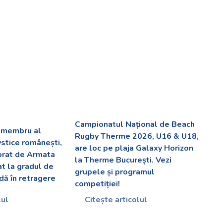
Campionatul Național de Beach
v membru al
Rugby Therme 2026, U16 & U18,
ystice românești,
are loc pe plaja Galaxy Horizon
orat de Armata
la Therme București. Vezi
at la gradul de
grupele și programul
dă în retragere
competiției!
lul
Citește articolul