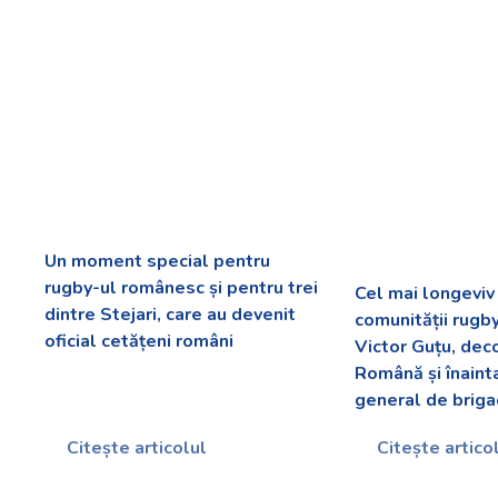
Un moment special pentru
rugby-ul românesc și pentru trei
Cel mai longevi
dintre Stejari, care au devenit
comunității rugb
oficial cetățeni români
Victor Guțu, dec
Română și înaint
general de briga
Citește articolul
Citește artico