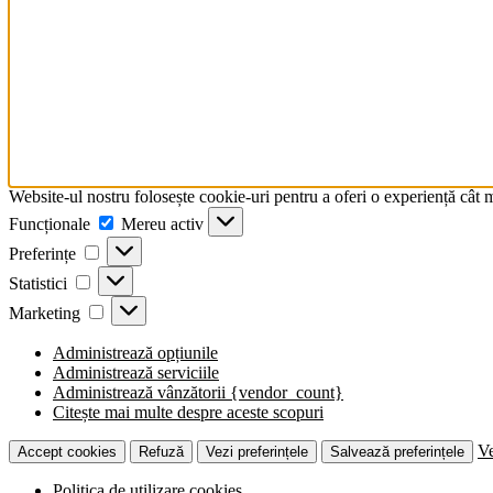
Website-ul nostru folosește cookie-uri pentru a oferi o experiență cât 
Funcționale
Funcționale
Mereu activ
Preferințe
Preferințe
Statistici
Statistici
Marketing
Marketing
Administrează opțiunile
Administrează serviciile
Administrează vânzătorii {vendor_count}
Citește mai multe despre aceste scopuri
Ve
Accept cookies
Refuză
Vezi preferințele
Salvează preferințele
Politica de utilizare cookies