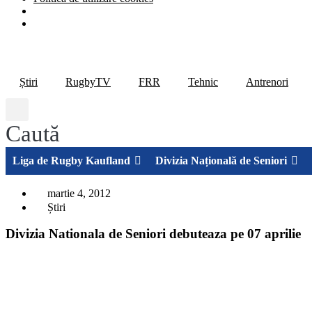
Știri
RugbyTV
FRR
Tehnic
Antrenori
Caută
Liga de Rugby Kaufland
Divizia Națională de Seniori
martie 4, 2012
Știri
Divizia Nationala de Seniori debuteaza pe 07 aprilie