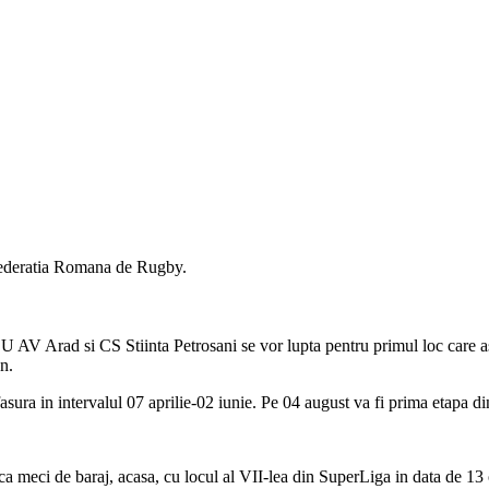
ederatia Romana de Rugby.
 Arad si CS Stiinta Petrosani se vor lupta pentru primul loc care as
n.
fasura in intervalul 07 aprilie-02 iunie. Pe 04 august va fi prima etapa 
ca meci de baraj, acasa, cu locul al VII-lea din SuperLiga in data de 1