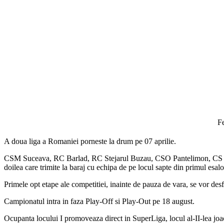
F
A doua liga a Romaniei porneste la drum pe 07 aprilie.
CSM Suceava, RC Barlad, RC Stejarul Buzau, CSO Pantelimon, CS U AV
doilea care trimite la baraj cu echipa de pe locul sapte din primul esalo
Primele opt etape ale competitiei, inainte de pauza de vara, se vor des
Campionatul intra in faza Play-Off si Play-Out pe 18 august.
Ocupanta locului I promoveaza direct in SuperLiga, locul al-II-lea joa