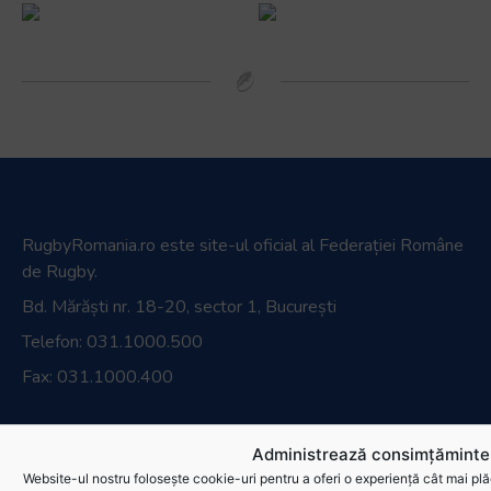
RugbyRomania.ro
este site-ul oficial al Federației Române
de Rugby.
Bd. Mărăști nr. 18-20, sector 1, București
Telefon:
031.1000.500
Fax: 031.1000.400
© Toate drepturile sunt rezervate.
Administrează consimțămintel
Website realizat și întreținut de
SINGA
Website-ul nostru folosește cookie-uri pentru a oferi o experiență cât mai plă