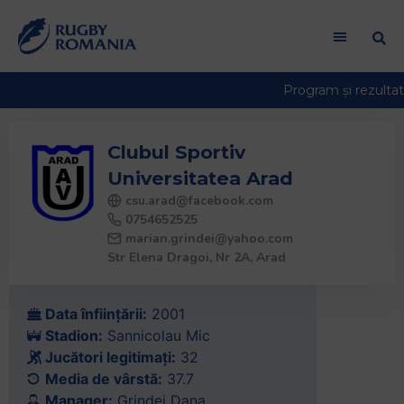
Clubul Sportiv
Universitatea Arad
csu.arad@facebook.com
0754652525
marian.grindei@yahoo.com
Str Elena Dragoi, Nr 2A, Arad
Data înființării:
2001
Stadion:
Sannicolau Mic
Jucători legitimați:
32
Media de vârstă:
37.7
Manager:
Grindei Dana