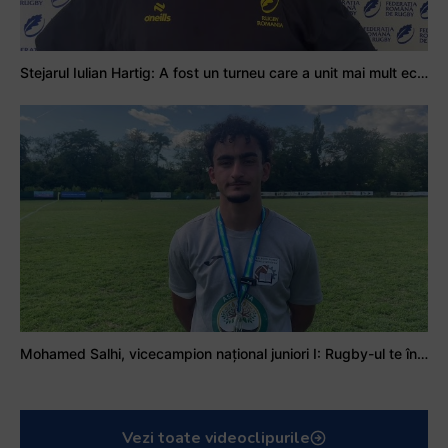
Stejarul Iulian Hartig: A fost un turneu care a unit mai mult echipa
Mohamed Salhi, vicecampion național juniori I: Rugby-ul te învață să accepți și înfrângerile
Vezi toate videoclipurile