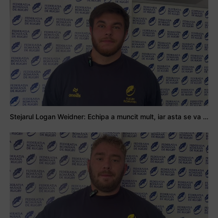
Stejarul Logan Weidner: Echipa a muncit mult, iar asta se va vedea în meciurile de la Nations Cup