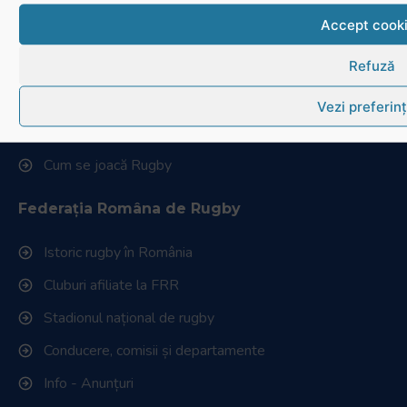
Navighează în website
Accept cook
Refuză
Ultimele știri
Transmisii live și reluări
Vezi preferin
Contactează-ne
Cum se joacă Rugby
Federația Româna de Rugby
Istoric rugby în România
Cluburi afiliate la FRR
Stadionul național de rugby
Conducere, comisii și departamente
Info - Anunțuri