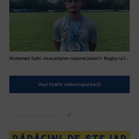
Mohamed Salhi, vicecampion național juniori I: Rugby-ul te învață să accepți și înfrângerile
Vezi toate videoclipurile