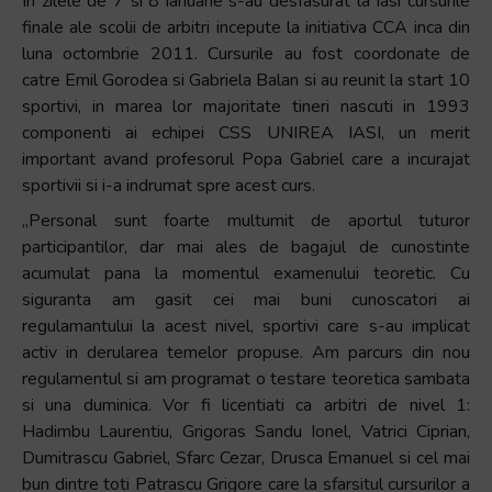
In zilele de 7 si 8 ianuarie s-au desfasurat la Iasi cursurile
finale ale scolii de arbitri incepute la initiativa CCA inca din
luna octombrie 2011. Cursurile au fost coordonate de
catre Emil Gorodea si Gabriela Balan si au reunit la start 10
sportivi, in marea lor majoritate tineri nascuti in 1993
componenti ai echipei CSS UNIREA IASI, un merit
important avand profesorul Popa Gabriel care a incurajat
sportivii si i-a indrumat spre acest curs.
„Personal sunt foarte multumit de aportul tuturor
participantilor, dar mai ales de bagajul de cunostinte
acumulat pana la momentul examenului teoretic. Cu
siguranta am gasit cei mai buni cunoscatori ai
regulamantului la acest nivel, sportivi care s-au implicat
activ in derularea temelor propuse. Am parcurs din nou
regulamentul si am programat o testare teoretica sambata
si una duminica. Vor fi licentiati ca arbitri de nivel 1:
Hadimbu Laurentiu, Grigoras Sandu Ionel, Vatrici Ciprian,
Dumitrascu Gabriel, Sfarc Cezar, Drusca Emanuel si cel mai
bun dintre toti Patrascu Grigore care la sfarsitul cursurilor a