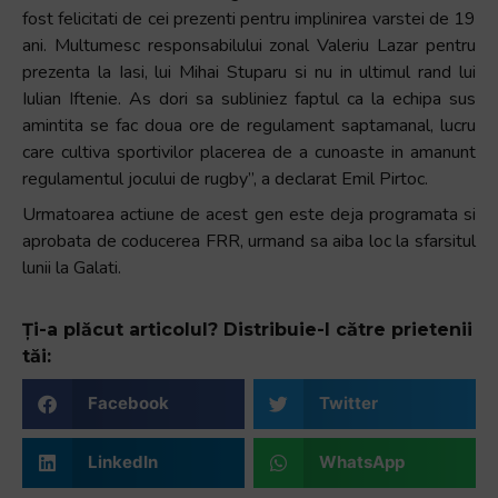
fost felicitati de cei prezenti pentru implinirea varstei de 19
ani. Multumesc responsabilului zonal Valeriu Lazar pentru
prezenta la Iasi, lui Mihai Stuparu si nu in ultimul rand lui
Iulian Iftenie. As dori sa subliniez faptul ca la echipa sus
amintita se fac doua ore de regulament saptamanal, lucru
care cultiva sportivilor placerea de a cunoaste in amanunt
regulamentul jocului de rugby”, a declarat Emil Pirtoc.
Urmatoarea actiune de acest gen este deja programata si
aprobata de coducerea FRR, urmand sa aiba loc la sfarsitul
lunii la Galati.
Ți-a plăcut articolul? Distribuie-l către prietenii
tăi:
Facebook
Twitter
LinkedIn
WhatsApp