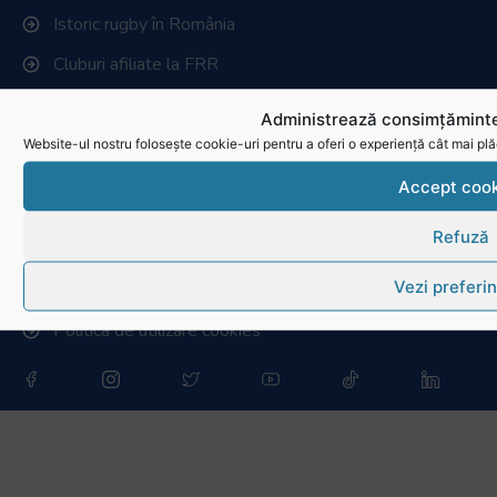
Istoric rugby în România
Cluburi afiliate la FRR
Stadionul național de rugby
Administrează consimțăminte
Conducere, comisii și departamente
Website-ul nostru folosește cookie-uri pentru a oferi o experiență cât mai plă
Info - Anunțuri
Accept cook
Refuză
Link-uri utile
Vezi preferin
Download
Politica de utilizare cookies