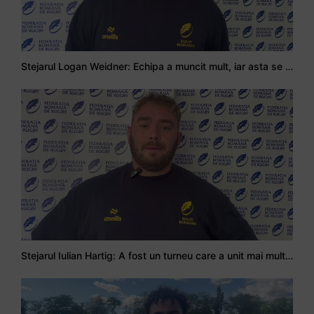
Stejarul Logan Weidner: Echipa a muncit mult, iar asta se va vedea în meciurile de la Nations Cup
Stejarul Iulian Hartig: A fost un turneu care a unit mai mult echipa