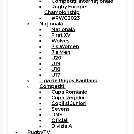
Competiții internaționale
Rugby Europe
Championship
#RWC2023
Națională
Națională
First XV
Wolves
7’s Women
7’s Men
U20
U19
U18
U17
Liga de Rugby Kaufland
Competiții
Cupa României
Cupa Regelui
Copii si Juniori
Sevens
DNS
Oficiali
Divizia A
RugbyTV