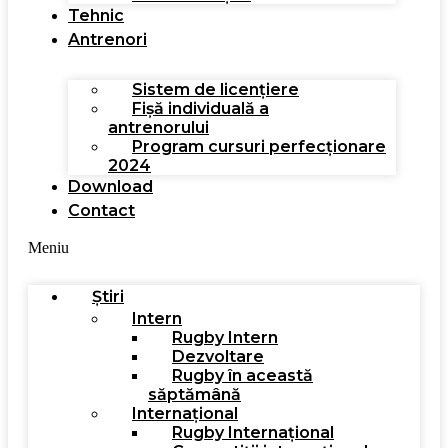
Tehnic
Antrenori
Sistem de licențiere
Fișă individuală a
antrenorului
Program cursuri perfecționare
2024
Download
Contact
Meniu
Știri
Intern
Rugby Intern
Dezvoltare
Rugby în această
săptămână
Internațional
Rugby Internațional