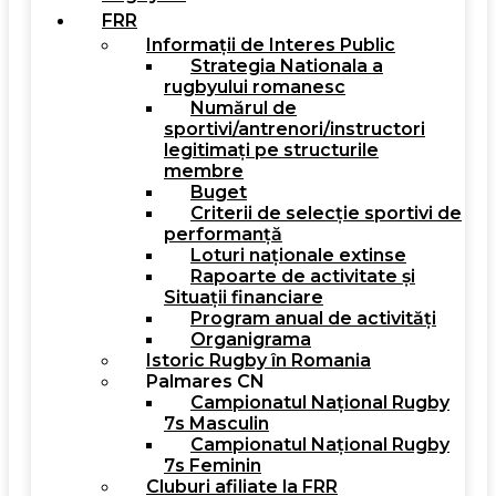
FRR
Informații de Interes Public
Strategia Nationala a
rugbyului romanesc
Numărul de
sportivi/antrenori/instructori
legitimați pe structurile
membre
Buget
Criterii de selecție sportivi de
performanță
Loturi naționale extinse
Rapoarte de activitate și
Situații financiare
Program anual de activități
Organigrama
Istoric Rugby în Romania
Palmares CN
Campionatul Național Rugby
7s Masculin
Campionatul Național Rugby
7s Feminin
Cluburi afiliate la FRR