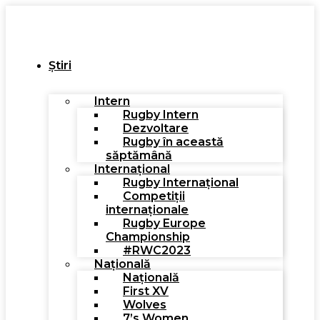
Știri
Intern
Rugby Intern
Dezvoltare
Rugby în această
săptămână
Internațional
Rugby Internațional
Competiții
internaționale
Rugby Europe
Championship
#RWC2023
Națională
Națională
First XV
Wolves
7’s Women