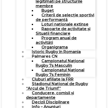
legitimați pe structurile
membre
Buget
Criterii de selecție sportivi
de performanță
Loturi naționale extinse
Rapoarte de activitate și
Situații financiare
Program anual de
activități
Organigrama
Istoric Rugby în Romania
Palmares CN
Campionatul Național
Rugby 7s Masculin
Campionatul Național
Rugby 7s Feminin
Cluburi afiliate la FRR
Stadionul Național de Rugby
“Arcul de Triumf”
Conducere, comisii și
departamente
Decizii Disciplinare
Info – Anunțuri