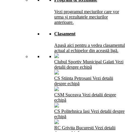
Vezi programul meciurilor care vor
urma și rezultatele meciurilor
anterioare.
Clasament
Apasă aici pentru a vedea clasamentul
actual al echipelor din această ligă.
Clubul Sportiv Municipal Galati
Vezi
detalii despre echipă
CS Stiinta Petrosani
Vezi detalii
despre echipă
CSM Suceava
Vezi detalii despre
echipă
CS Politehnica Iasi
Vezi detalii despre
echipă
RC Grivita Bucuresti
Vezi detalii