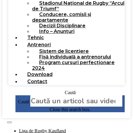
Stadionul Național de Rugby “Arcul
de Triumf”
Conducere, comisii și
departamente
Decizii Disciplinare
Info – Anunțuri
Tehnic
Antrenori
Sistem de licențiere
Fișă individuală a antrenorului
Program cursuri perfecționare
2024
Download
Contact
Caută
Caută
Close this search box.
Liga de Rugby Kaufland