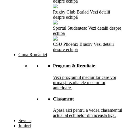
despre echipă
Rugby Club Barlad
Vezi detalii
despre echipă
Sportul Studentesc
Vezi detalii despre
echipă
CSU Phoenix Brasov
Vezi detalii
despre echipă
Cupa României
Program & Rezultate
Vezi programul meciurilor care vor
urma și rezultatele meciurilor
anterioare.
Clasament
Apasă aici pentru a vedea clasamentul
actual al echipelor din această ligă.
Sevens
Juniori