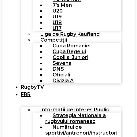
7’s Men
U20
U19
U18
U17
Liga de Rugby Kaufland
Competiții
Cupa României
Cupa Regelui
Copii si Juniori
Sevens
DNS
Oficiali
Divizia A
RugbyTV
FRR
Informații de Interes Public
Strategia Nationala a
rugbyului romanesc
Numărul de
sportivi/antrenori/instructori