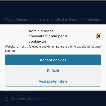
RugbyRomania.ro
este site-ul oficial al Federației Române
de Rugby.
Administrează
Bd. Mărăști nr. 18-20, sector 1, București
consimțămintele pentru
Telefon:
031.1000.500
cookie-uri
Website-ul nostru folosește cookie-uri pentru a oferi o experiență cât mai
Fax: 031.1000.400
plăcută.
Accept cookies
© Toate drepturile sunt rezervate.
Website realizat și întreținut de
SINGA
Refuză
Navighează în website
Vezi preferințele
Ultimele știri
Transmisii live și reluări