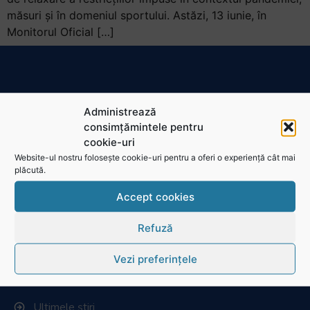
măsuri și în domeniul sportului. Astăzi, 13 iunie, în
Monitorul Oficial […]
RugbyRomania.ro
este site-ul oficial al Federației Române
Administrează
de Rugby.
consimțămintele pentru
Bd. Mărăști nr. 18-20, sector 1, București
cookie-uri
Website-ul nostru folosește cookie-uri pentru a oferi o experiență cât mai
Telefon:
031.1000.500
plăcută.
Fax: 031.1000.400
Accept cookies
© Toate drepturile sunt rezervate.
Refuză
Website realizat și întreținut de
SINGA
Vezi preferințele
Navighează în website
Ultimele știri