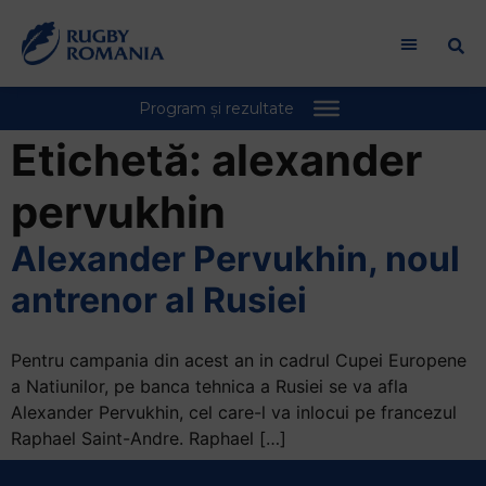
Bun
venit
la
cititorul
de
ecran
Etichetă:
alexander
All
in
pervukhin
One
Accessibility
Alexander Pervukhin, noul
Pentru
antrenor al Rusiei
a
porni
cititorul
Pentru campania din acest an in cadrul Cupei Europene
de
a Natiunilor, pe banca tehnica a Rusiei se va afla
ecran
Alexander Pervukhin, cel care-l va inlocui pe francezul
All
Raphael Saint-Andre. Raphael […]
in
One