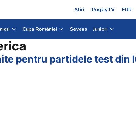
Știri
RugbyTV
FRR
niori
Cupa României
Sevens
Juniori
rica
nite pentru partidele test din