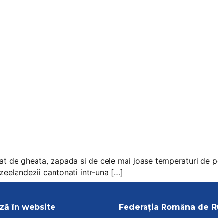
nat de gheata, zapada si de cele mai joase temperaturi de 
ozeelandezii cantonati intr-una […]
ză în website
Federația Româna de 