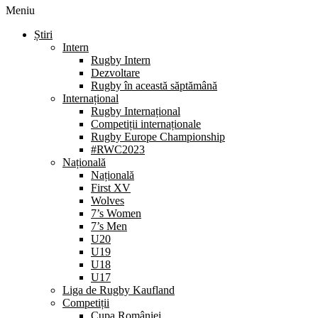
Meniu
Știri
Intern
Rugby Intern
Dezvoltare
Rugby în această săptămână
Internațional
Rugby Internațional
Competiții internaționale
Rugby Europe Championship
#RWC2023
Națională
Națională
First XV
Wolves
7’s Women
7’s Men
U20
U19
U18
U17
Liga de Rugby Kaufland
Competiții
Cupa României