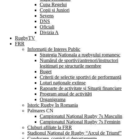
Cupa Regelui
Copii si Juniori
Sevens
DNS
Oficiali
Divizia A
RugbyTV
FRR
Informații de Interes Public
Strategia Nationala a rugbyului romanesc
Numărul de sportivi/antrenori/instructori
legitimați pe structurile membre
Buget
Criterii de selecție sportivi de performanță
Loturi naționale extinse
Rapoarte de activitate și Situații financiare
Program anual de activități
Organigrama
Istoric Rugby în Romania
Palmares CN
Campionatul Național Rugby 7s Masculin
Campionatul Național Rugby 7s Feminin
Cluburi afiliate la FRR
Stadionul Național de Rugby “Arcul de Triumf”
Conducere, comisii și departamente