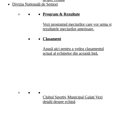
Divizia Națională de Seniori
Program & Rezultate
Vezi programul meciurilor care vor urma și
rezultatele meciurilor anterioare.
Clasament
Apasă aici pentru a vedea clasamentul
actual al echipelor din această ligă.
Clubul Sportiv Municipal Galati
Vezi
detalii despre echipă