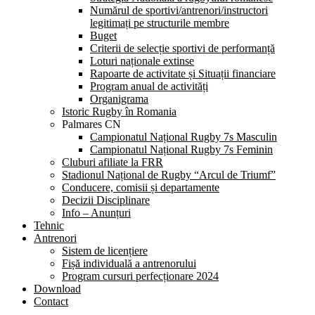
Numărul de sportivi/antrenori/instructori
legitimați pe structurile membre
Buget
Criterii de selecție sportivi de performanță
Loturi naționale extinse
Rapoarte de activitate și Situații financiare
Program anual de activități
Organigrama
Istoric Rugby în Romania
Palmares CN
Campionatul Național Rugby 7s Masculin
Campionatul Național Rugby 7s Feminin
Cluburi afiliate la FRR
Stadionul Național de Rugby “Arcul de Triumf”
Conducere, comisii și departamente
Decizii Disciplinare
Info – Anunțuri
Tehnic
Antrenori
Sistem de licențiere
Fișă individuală a antrenorului
Program cursuri perfecționare 2024
Download
Contact