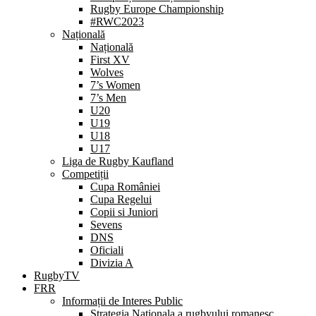
Rugby Europe Championship
#RWC2023
Națională
Națională
First XV
Wolves
7’s Women
7’s Men
U20
U19
U18
U17
Liga de Rugby Kaufland
Competiții
Cupa României
Cupa Regelui
Copii si Juniori
Sevens
DNS
Oficiali
Divizia A
RugbyTV
FRR
Informații de Interes Public
Strategia Nationala a rugbyului romanesc